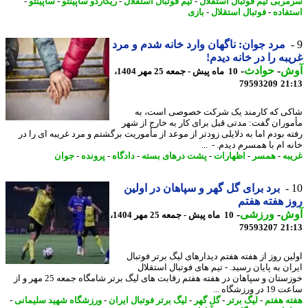
ربی تیم فوتبال استقلال
-
تیم فوتبال استقلال
-
ریکاردو ساپینتو
-
ساپینتو
-
فاده
-
فوتبال استقلال
-
بازی
مرد جوان: ناگهان وارد خانه شدم و مرد
به را در خانه دیدم!
ش
-
حوادث
-
10 ماه پیش - جمعه 25 مهر 1404،
79593209
21
ی که کارمند یک شرکت خصوصی است، به
وران گفت: مدتی قبل برای کار به خارج از شهر
ه بودم اما به دلایلی زودتر از موعد از مأموریت برگشتم و مرد غریبه ای را در
 ام با همسرم دیدم. - ​ ...
به
-
همسر
-
اظهارات
-
پشت درهای بسته
-
دادگاه
-
پرونده
-
جوان
برد برای گل گهر و سپاهان در اولین
 هفته هفتم
ش
-
ورزشی
-
10 ماه پیش - جمعه 25 مهر 1404،
79593207
21
ین روز از هفته هفتم دیدارهای لیگ برتر فوتبال
ان به پایان رسید. - تیم های فوتبال استقلال
خوزستان و سپاهان در هفته هفتم رقابت های لیگ برتر شامگاه جمعه 25 مهر و از
 ورزشگاه ...
ه هفتم
-
لیگ برتر
-
گل گهر
-
لیگ برتر فوتبال ایران
-
ورزشگاه شهید سلیمانی
-