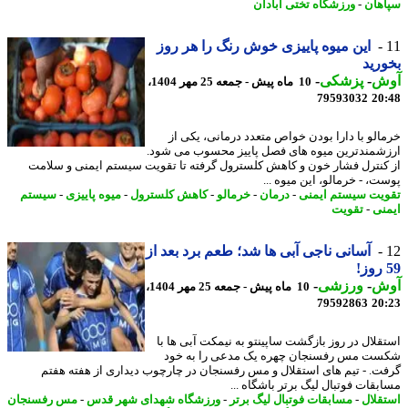
هان
-
ورزشگاه تختی آبادان
این میوه پاییزی خوش رنگ را هر روز
رید
ش
-
پزشکی
-
10 ماه پیش - جمعه 25 مهر 1404،
79593032
20
الو با دارا بودن خواص متعدد درمانی، یکی از
شمندترین میوه های فصل پاییز محسوب می شود.
کنترل فشار خون و کاهش کلسترول گرفته تا تقویت سیستم ایمنی و سلامت
ت، - خرمالو، این میوه ...
یت سیستم ایمنی
-
درمان
-
خرمالو
-
کاهش کلسترول
-
میوه پاییزی
-
سیستم
نی
-
تقویت
آسانی ناجی آبی ها شد؛ طعم برد بعد از
ش
-
ورزشی
-
10 ماه پیش - جمعه 25 مهر 1404،
79592863
20
قلال در روز بازگشت ساپینتو به نیمکت آبی ها با
ت مس رفسنجان چهره یک مدعی را به خود
ت. - تیم های استقلال و مس رفسنجان در چارچوب دیداری از هفته هفتم
بقات فوتبال لیگ برتر باشگاه ...
قلال
-
مسابقات فوتبال لیگ برتر
-
ورزشگاه شهدای شهر قدس
-
مس رفسنجان