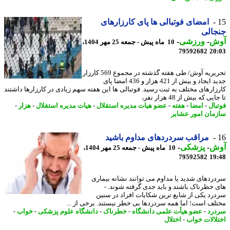
امضای فوتبالی ها پای کارزارهای
جالی
ش
-
ورزشی
-
10 ماه پیش - جمعه 25 مهر 1404،
79592682
20
تحریریه آوش/ طی هفته گذشته در مجموع 569 کارزار
جدید ایجاد و بیش از 421 هزار و 436 امضا پای
زارهای مختلف به ثبت رسید. فوتبالی ها این هفته سهم زیادی در کارزارها داشتند
یی که بیش از 48 هزار نفر،
بال
-
امضا
-
هفته
-
عضو هیات مدیره استقلال
-
هیات مدیره استقلال
-
هزار
-
مان امور عشایر
مراقب سردردهای مداوم باشید
ش
-
پزشکی
-
10 ماه پیش - جمعه 25 مهر 1404،
79592582
19
ردهای شدید یا مداوم می توانند نشانه بیماری
 خطرناک باشند و باید جدی گرفته شوند. -
رد یکی از شایع ترین شکایات افراد در سنین
لف است؛ اما همه سردردها بی خطر نیستند. برخی از ...
رد
-
عضو هیأت علمی دانشگاه
-
خطرناک
-
دانشگاه علوم پزشکی
-
خواب
-
لالات خواب
-
اختلال