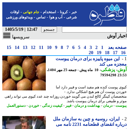
-
-
-
-
خبر
کرونا
استخدام
جام جهانی
اوقات
-
-
-
شرعی
آب و هوا
تماس
ویدئوهای ورزشی
12:47 | 1405/5/19
ار آوش
سرویسها
حه بعد
1
2
3
4
5
6
7
8
9
10
11
12
13
14
15
20
19
18
17
این میوه پاییزه برای درمان یبوست
زه می کند
ش
-
پزشکی
-
10 ماه پیش - جمعه 25 مهر 1404،
79594298
23
ی پوست کنده هم مفید است و فیبر دارد اما
دن پوست آن هم هیچ اشکالی ندارد. -
صصان کینگز کالج لندن می گویند خوردن روزانه چند عدد کیوی می تواند راهی
ر و طبیعی برای درمان یبوست باشد.
ست
-
درمان
-
بهداشت و درمان
-
فیبر
-
کیفیت زندگی
-
خوردن
-
دستورالعمل
ایران، روسیه و چین به سازمان ملل
درباره انقضای قطعنامه 2231 نامه می