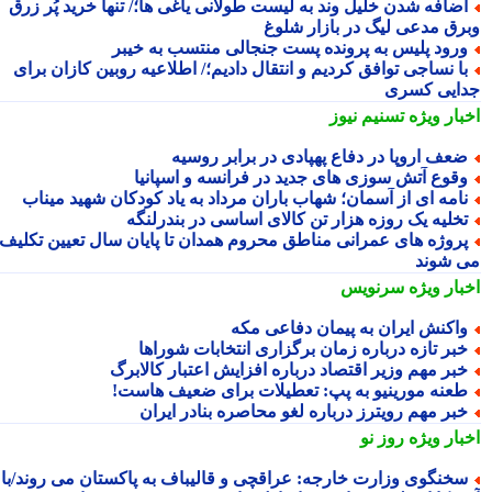
ضافه شدن خلیل وند به لیست طولانی یاغی ها؛/ تنها خرید پُر زرق
رق مدعی لیگ در بازار شلوغ
رود پلیس به پرونده پست جنجالی منتسب به خیبر
ا نساجی توافق کردیم و انتقال دادیم؛/ اطلاعیه روبین کازان برای
ایی کسری
بار ویژه
تسنیم نیوز
عف اروپا در دفاع پهپادی در برابر روسیه
قوع آتش سوزی های جدید در فرانسه و اسپانیا
امه ای از آسمان؛ شهاب باران مرداد به یاد کودکان شهید میناب
خلیه یک روزه هزار تن کالای اساسی در بندرلنگه
روژه های عمرانی مناطق محروم همدان تا پایان سال تعیین تکلیف
 شوند
بار ویژه
سرنویس
اکنش ایران به پیمان دفاعی مکه
بر تازه درباره زمان برگزاری انتخابات شوراها
بر مهم وزیر اقتصاد درباره افزایش اعتبار کالابرگ
عنه مورینیو به پپ: تعطیلات برای ضعیف هاست!
بر مهم رویترز درباره لغو محاصره بنادر ایران
بار ویژه
روز نو
خنگوی وزارت خارجه: عراقچی و قالیباف به پاکستان می روند/با