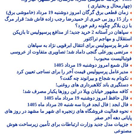
ارمحال و بختیاری )
ان قطعی برق گرگان امروز دوشنبه 19 مرداد (خاموشی برق)
راز 15 روز بی خبری از حمیدرضا رجب زاده فاش شد؛ قرار مرگ
زن بلاگر چگونه رقم خورد؟
سپاهان در آستانه 2 خرید جدید؛ از مدافع پرسپولیس تا بازیکن
قلال و مهاجم تراکتور
رط پرسپولیس برای انتقال ابرقویی نژاد به سپاهان
رتضی پورعلی گنجی داماد شد؛ تصاویری متفاوت از عروسی
بالیست محبوب!
ل شمع امروز دوشنبه 19 مرداد 1405
دیرعامل پرسپولیس قیمت آخر را برای نساجی تعیین کرد
کونام به شجاع و بیرانوند چه گفت؟
ستگیری باند کلاهبرداری های روغنی!
افه مشهور خیابان ویلا در این روزها یکبار مصرف شد!
ل حافظ امروز دوشنبه 19 مرداد ماه 1405
ل ابجد | فال ابجد فردا سه شنبه 20 مرداد ماه 1405
حوه فعالیت فروشگاه های زنجیره ای شهر ما مشهد در روز های
انی دهه آخر صفر
زییات مدل جدید وزارت ارتباطات برای تأمین زیرساخت هوش
نوعی