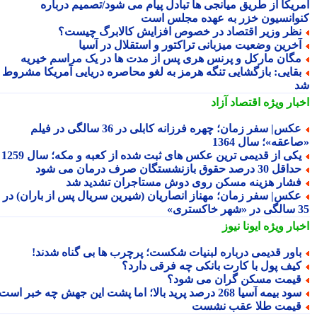
ریکا از طریق میانجی ها تبادل پیام می شود/تصمیم درباره
وانسیون خزر به عهده مجلس است
ظر وزیر اقتصاد در خصوص افزایش کالابرگ چیست؟
خرین وضعیت میزبانی تراکتور و استقلال در آسیا
گان مارکل و پرنس هری پس از مدت ها در یک مراسم خیریه
قایی: بازگشایی تنگه هرمز به لغو محاصره دریایی آمریکا مشروط
بار ویژه
اقتصاد آزاد
عکس| سفر زمان؛ چهره فرزانه کابلی در 36 سالگی در فیلم
عقه»؛ سال 1364
کی از قدیمی ترین عکس های ثبت شده از کعبه و مکه؛ سال 1259
اقل 30 درصد حقوق بازنشستگان صرف درمان می شود
شار هزینه مسکن روی دوش مستاجران تشدید شد
کس| سفر زمان؛ مهناز انصاریان (شیرین سریال پس از باران) در
تری»
بار ویژه
ایونا نیوز
اور قدیمی درباره لبنیات شکست؛ پرچرب ها بی گناه شدند!
یف پول با کارت بانکی چه فرقی دارد؟
یمت مسکن گران می شود؟
د بیمه آسیا 268 درصد پرید بالا؛ اما پشت این جهش چه خبر است؟
یمت طلا عقب نشست