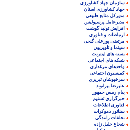
ازمان جهاد کشاورزی
هاد کشاورزی استان
دیرکل منابع طبیعی
دیرعامل پرسپولیس
فزایش تولید گوشت
رتباطات و فناوری
رتضی پورعلی گنجی
ینما و تلویزیون
سته های اینترنت
بکه های اجتماعی
احدهای مرغداری
میسیون اجتماعی
رخپوشان تبریزی
لیرضا بیرانوند
یام رییس جمهور
برگزاری تسنیم
ناوری اطلاعات
ناتور دموکرات
خلفات رانندگی
جاع خلیل زاده