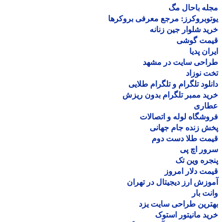
ه باحال مگ
وبروکرز: مرجع معرفی بروکرها
د شلوار جین زنانه
مت گوشی
ان پدیا
احی سایت در مشهد
 نوزاد
لود تلگرام و تلگرام طلایی
د ممبر تلگرام بدون ریزش
اری
شگاه لوله و اتصالات
 زنده جام جهانی
مت طلا دست دوم
ر اچ پی
ره وین تک
ت دلار امروز
زش ارز دیجیتال در تهران
ت بار
رین طراحی سایت یزد
د مانیتور استوک