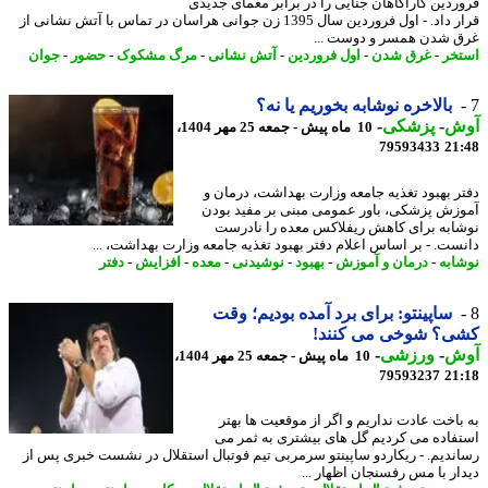
ردین کارآگاهان جنایی را در برابر معمای جدیدی
قرار داد. - اول فروردین سال 1395 زن جوانی هراسان در تماس با آتش نشانی از
 شدن همسر و دوست ...
خر
-
غرق شدن
-
اول فروردین
-
آتش نشانی
-
مرگ مشکوک
-
حضور
-
جوان
بالاخره نوشابه بخوریم یا نه؟
ش
-
پزشکی
-
10 ماه پیش - جمعه 25 مهر 1404،
79593433
21
ر بهبود تغذیه جامعه وزارت بهداشت، درمان و
زش پزشکی، باور عمومی مبنی بر مفید بودن
ابه برای کاهش ریفلاکس معده را نادرست
ست. - بر اساس اعلام دفتر بهبود تغذیه جامعه وزارت بهداشت، ...
ابه
-
درمان و آموزش
-
بهبود
-
نوشیدنی
-
معده
-
افزایش
-
دفتر
ساپینتو: برای برد آمده بودیم؛ وقت
ی؟ شوخی می کنند!
ش
-
ورزشی
-
10 ماه پیش - جمعه 25 مهر 1404،
79593237
21
باخت عادت نداریم و اگر از موقعیت ها بهتر
فاده می کردیم گل های بیشتری به ثمر می
ندیم. - ریکاردو ساپینتو سرمربی تیم فوتبال استقلال در نشست خبری پس از
ار با مس رفسنجان اظهار ...