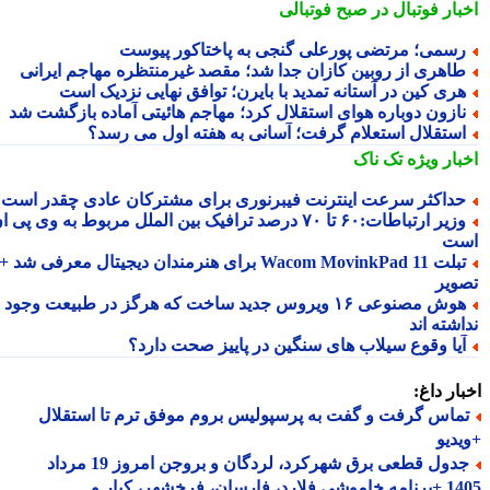
بار فوتبال در صبح فوتبالی
سمی؛ مرتضی پورعلی گنجی به پاختاکور پیوست
اهری از روبین کازان جدا شد؛ مقصد غیرمنتظره مهاجم ایرانی
ری کین در آستانه تمدید با بایرن؛ توافق نهایی نزدیک است
ازون دوباره هوای استقلال کرد؛ مهاجم هائیتی آماده بازگشت شد
ستقلال استعلام گرفت؛ آسانی به هفته اول می رسد؟
بار ویژه
تک ناک
داکثر سرعت اینترنت فیبرنوری برای مشترکان عادی چقدر است؟
وزیر ارتباطات:۶۰ تا ۷۰ درصد ترافیک بین الملل مربوط به وی پی ان
ت
تبلت Wacom MovinkPad 11 برای هنرمندان دیجیتال معرفی شد +
ویر
هوش مصنوعی ۱۶ ویروس جدید ساخت که هرگز در طبیعت وجود
شته اند
یا وقوع سیلاب های سنگین در پاییز صحت دارد؟
ار داغ:
ماس گرفت و گفت به پرسپولیس بروم موفق ترم تا استقلال
دیو
جدول قطعی برق شهرکرد، لردگان و بروجن امروز 19 مرداد
1405 +برنامه خاموشی فلارد، فارسان، فرخشهر، کیار و...