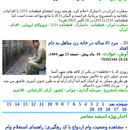
سفارت ایران در دانمارک اعلام کرد، هرچند روند انقضای قطعنانه 2231 با اقدامات
یکجانبه و نامشروع بریتانیا، فرانسه و آلمان (E3) با مانع مواجه شده است اما
20) در 18 اکتبر 2025 (فردا- ...
رت ایران
-
قطعنامه
-
دانمارک
-
قطعنامه 2231
-
تروییکای اروپایی
-
اقدام
-
ان
مرد 45 ساله در خانه زن متاهل به دام
اد
ش
-
حوادث
-
10 ماه پیش - جمعه 25 مهر 1404،
79592344
19
ی که با «عاطفه» در یکی از کافه های شهر آشنا
، خیلی دلم به حالش سوخت و تصمیم گرفتم به
طریق ممکن به او کمک کنم اما آرام آرام او به طرز جنون آمیزی عاشق من شد
اد 1400 مرد 45ساله ...
طه نامشروع
-
سرمایه گذاری
-
جوانی
-
کشور
-
آرام
-
کارشناس
-
کلانتری
حه بعد
1
2
3
4
5
6
7
8
9
10
11
12
13
14
15
20
19
18
17
بار ویژه
اندیشه معاصر
شاهده وضعیت وام ازدواج با کد رهگیری؛ راهنمای استعلام وام