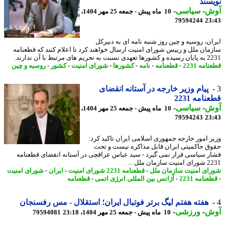
سند
ش
-
سیاسی
-
10 ماه پیش - جمعه 25 مهر 1404،
79594244
23
ان، روسیه و چین روز شنبه نامه ای به دبیرکل
مان ملل و رییس شورای امنیت ارسال خواهند کرد تا اعلام کنند که قطعنامه
 تحریم های مرتبط با آن ندارند.
امه 2231
-
قطعنامه
-
نامه
-
کشورها
-
شورای امنیت
-
کشور
-
روسیه و چین
پیام وزیر خارجه در آستانه انقضای
امه 2231
ش
-
سیاسی
-
10 ماه پیش - جمعه 25 مهر 1404،
79594243
23
ر امور خارجه جمهوری اسلامی ایران تاکید کرد:
ق حاکمیتی ایران قابل مذاکره نیست و تحت
ر سیاسی قرار نمی گیرد - سید عباس عراقچی در آستانه انقضای قطعنامه
ازمان ملل ...
ای امنیت سازمان ملل
-
قطعنامه 2231 شورای امنیت
-
ایران
-
شورای امنیت
نامه 2231
-
آژانس بین المللی انرژی اتمی
-
قطعنامه
هفته هفتم لیگ برتر فوتبال ایران؛ استقلال - مس رفسنجان
ش
-
ورزشی
-
10 ماه پیش - جمعه 25 مهر 1404، 23:18
79594081