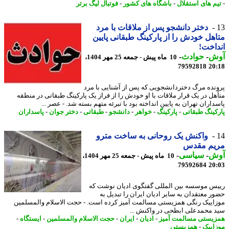
م های استقلال
-
باشگاه های کشور
-
فوتبال لیگ برتر
دختر دانشجو پس از ملاقات با مرد
هل خودش را از پارکینگ طبقانی پایین
اخت!
ش
-
حوادث
-
10 ماه پیش - جمعه 25 مهر 1404،
79592818
20
نده مرگ دختردانشجویی که پس از آشنایی با مرد
هل در یک قرار ملاقات با او خودش را از فراز یک پارکینگ طبقاتی در منطقه
اران تهران به پایین انداخته بود با تبرئه متهم بسته شد. - عصر ...
کینگ طبقاتی
-
پارکینگ
-
خواهر
-
دانشجو
-
طبقاتی
-
دختر جوان
-
پاسداران
واکنش یک روحانی به ساخت مترو
یم مقدس
ش
-
سیاسی
-
10 ماه پیش - جمعه 25 مهر 1404،
79592684
20
س موسسه بین المللی گفتگوی ادیان نوشت که
ر معتقدان به سایر ادیان ایران را تبدیل به
اییک رنگی همزیستی مسالمت آمیز کرده است. - حجت الاسلام والمسلمین
 محمدعلی ابطحی در واکنش ...
یستی مسالمت آمیز
-
ادیان
-
ایران
-
حجت الاسلام والمسلمین
-
ایستگاه
-
اییک
-
همزیستی