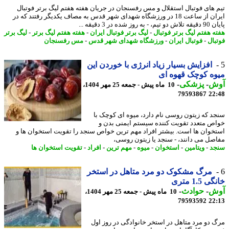
 های فوتبال استقلال و مس رفسنجان در جریان هفته هفتم لیگ برتر فوتبال
ایران از ساعت 18 در ورزشگاه شهدای شهر قدس به مصاف یکدیگر رفتند که در
ه روز شده در 3 دقیقه ...
ه هفتم لیگ برتر فوتبال
-
لیگ برتر فوتبال ایران
-
هفته هفتم لیگ برتر
-
لیگ برتر
بال
-
فوتبال ایران
-
ورزشگاه شهدای شهر قدس
-
مس رفسنجان
افزایش بسیار زیاد انرژی با خوردن این
ه کوچک قهوه ای
ش
-
پزشکی
-
10 ماه پیش - جمعه 25 مهر 1404،
79593867
22
د که زیتون روسی نام دارد، میوه ای کوچک با
ص متعدد تقویت کننده سیستم ایمنی بدن و
خوان ها است. بیشتر افراد مهم ترین خواص سنجد را تقویت استخوان ها و
صل می دانند، - سنجد یا زیتون روسی،
د
-
ویتامین
-
استخوان
-
میوه
-
مهم ترین
-
افراد
-
تقویت استخوان ها
مرگ مشکوک دو مرد متاهل در استخر
 1.5 متری
ش
-
حوادث
-
10 ماه پیش - جمعه 25 مهر 1404،
79593592
22
 دو مرد متاهل در استخر خانوادگی در روز اول