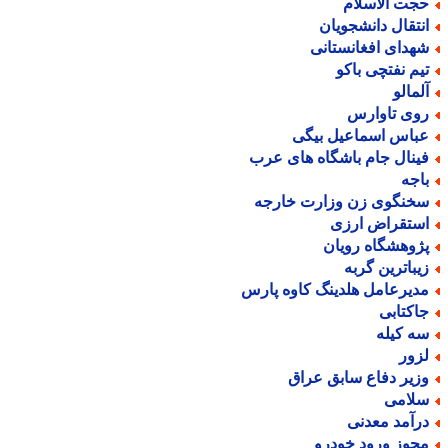
جت الاسلام
نتقال دانشجویان
هدای افغانستانی
یم نفتچی باکو
لمالو
وی تاوارس
باس اسماعیل بیگی
ینال جام باشگاه های عرب
اجه
خنگوی زن وزارت خارجه
ستقراض ارزی
ژوهشگاه رویان
یباترین گربه
دیرعامل هلدینگ کاوه پارس
اکتابی
ه کیله
زور
زیر دفاع سابق عراق
لامی
رآمد معدنی
جوز ورود خودرو