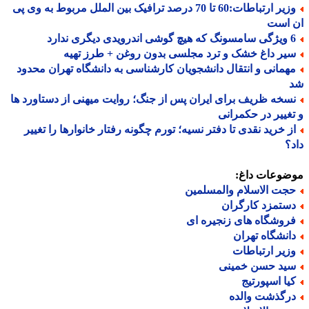
وزیر ارتباطات:60 تا 70 درصد ترافیک بین الملل مربوط به وی پی
 است
درویدی دیگری ندارد
یر داغ خشک و ترد مجلسی بدون روغن + طرز تهیه
همانی و انتقال دانشجویان کارشناسی به دانشگاه تهران محدود
سخه ظریف برای ایران پس از جنگ؛ روایت میهنی از دستاورد ها
غییر در حکمرانی
ز خرید نقدی تا دفتر نسیه؛ تورم چگونه رفتار خانوارها را تغییر
؟
ضوعات داغ:
جت الاسلام والمسلمین
ستمزد کارگران
روشگاه های زنجیره ای
انشگاه تهران
زیر ارتباطات
ید حسن خمینی
یا اسپورتیج
رگذشت والده