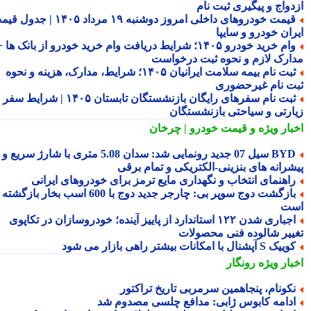
دواج و پیگیری ثبت نام
قیمت خودروهای داخلی امروز دوشنبه ۱۹ مرداد ۱۴۰۵ | جدول قیمت
ران خودرو و سایپا
وام خرید خودرو ۱۴۰۵؛ شرایط دریافت وام خرید خودرو از بانک ها +
ارک لازم و نحوه ثبت درخواست
ثبت نام بیمه سلامت ایرانیان ۱۴۰۵؛ شرایط، مدارک، هزینه و نحوه
ت نام غیرحضوری
ثبت نام سفرهای رایگان بازنشستگان تابستان ۱۴۰۵ | شرایط سفر
ارتی و سیاحتی بازنشستگان
بار ویژه
و قیمت خودرو | چرخان
BYD سیل 07 جدید رونمایی شد: سدان 5.08 متری با شارژ سریع و
شرانه های بنزینی-الکتریکی و تمام برقی
اهنمای انتخاب و نگهداری مایع ترمز برای خودروهای ایرانی
بازگشت دوج سوپر بی: چارجر جدید دوج با 600 اسب بخار بازگشته
ت
اجباری شدن ۱۲۲ استاندارد از پاییز آینده؛ خودروسازان در تکاپوی
ییر شالوده فنی محصولات
یک S آپشنال با امکانات بیشتر راهی بازار می شود
بار ویژه
رونگار
کونام، پنجاهمین سرمربی تاریخ تراکتور
دامه کابوس ژابی: مدافع چلسی مصدوم شد