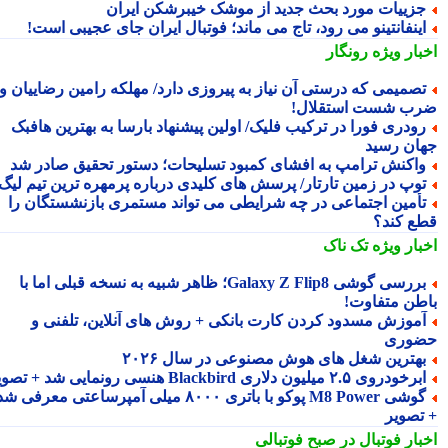
زییات مورد بحث جدید از موشک خیبرشکن ایران
ینفانتینو می رود، تاج می ماند؛ فوتبال ایران جای عجیبی است!
بار ویژه
رونگار
صمیمی که درستی آن نیاز به پیروزی دارد/ مهلکه رامین رضاییان و
ب شست استقلال!
ودری فورا در ترکیب فلیک/ اولین پیشنهاد بارسا به بهترین هافبک
ان رسید
اکنش ترامپ به افشای کمبود تسلیحات؛ دستور تحقیق صادر شد
وپ در زمین تارتار/ پرسش های کلیدی درباره پرمهره ترین تیم لیگ!
أمین اجتماعی در چه شرایطی می تواند مستمری بازنشستگان را
ع کند؟
بار ویژه
تک ناک
بررسی گوشی Galaxy Z Flip8؛ ظاهر شبیه به نسخه قبلی اما با
طن متفاوت!
موزش مسدود کردن کارت بانکی + روش های آنلاین، تلفنی و
وری
هترین شغل های هوش مصنوعی در سال ۲۰۲۶
رخودروی ۲.۵ میلیون دلاری Blackbird هنسی رونمایی شد + تصویر
گوشی M8 Power پوکو با باتری ۸۰۰۰ میلی آمپرساعتی معرفی شد
تصویر
بار فوتبال در صبح فوتبالی