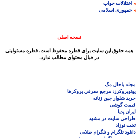
ختلالات خواب
مهوری اسلامی
نسخه اصلی
مه حقوق این سایت برای قطره محفوظ است. قطره مسئولیتی
در قبال محتوای مطالب ندارد.
ه باحال مگ
وبروکرز: مرجع معرفی بروکرها
د شلوار جین زنانه
مت گوشی
ان پدیا
احی سایت در مشهد
 نوزاد
لود تلگرام و تلگرام طلایی