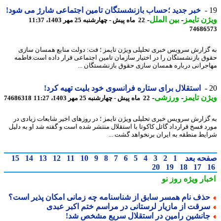
خبر جدید ؛حساب بازنشستگان تامین اجتماعی شارژ می شود!
ن تایمز
-
بین الملل
-
22 ماه پیش - چهارشنبه 25 مهر 1403، 11:37
74686
گزارش سرویس خبری تحلیلی ویژن تایمز ؛ فت: دولت منابع همسان سازی
ق بازنشستگان را در اختیار سازمان تامین اجتماعی قرار داده است.فاطمه
جرانی درباره همسان سازی حقوق بازنشستگان ...
استقلال برای ستاره فرانسوی خود بلیت تهیه کرد!
ن تایمز
-
ورزشی
-
22 ماه پیش - چهارشنبه 25 مهر 1403، 11:27
74686318
گزارش سرویس خبری تحلیلی ویژن تایمز ؛ در روزهای اخیر شایعات زیادی در
د فسخ قرارداد گائل کاکوتا با استقلال منتشر شده است و گفته شد او به دلیل
یط منطقه به ایران برنخواهد گشت ...
حه بعد
1
2
3
4
5
6
7
8
9
10
11
12
13
14
15
20
19
18
17
بار ویژه
روز نو
ذف نام همسر سابق از شناسنامه چه زمانی امکان پذیر است؟
رقت از مازیار لرستانی در مراسم ختم اکبر عبدی
انشین رامین در استقلال سریع مشخص شد!