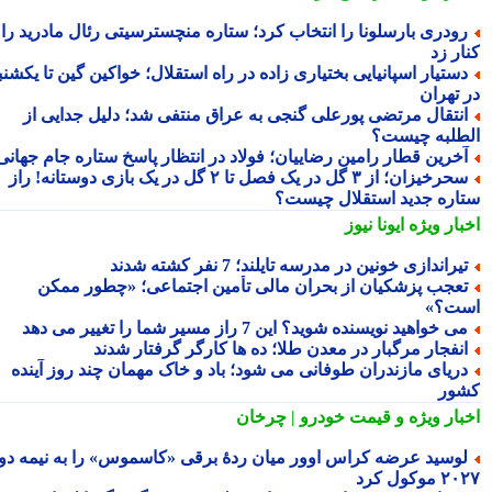
ودری بارسلونا را انتخاب کرد؛ ستاره منچسترسیتی رئال مادرید را
ر زد
ستیار اسپانیایی بختیاری زاده در راه استقلال؛ خواکین گین تا یکشنبه
 تهران
نتقال مرتضی پورعلی گنجی به عراق منتفی شد؛ دلیل جدایی از
طلبه چیست؟
خرین قطار رامین رضاییان؛ فولاد در انتظار پاسخ ستاره جام جهانی
سحرخیزان؛ از ۳ گل در یک فصل تا ۲ گل در یک بازی دوستانه! راز
اره جدید استقلال چیست؟
بار ویژه
ایونا نیوز
یراندازی خونین در مدرسه تایلند؛ 7 نفر کشته شدند
عجب پزشکیان از بحران مالی تأمین اجتماعی؛ «چطور ممکن
ت؟»
ی خواهید نویسنده شوید؟ این 7 راز مسیر شما را تغییر می دهد
نفجار مرگبار در معدن طلا؛ ده ها کارگر گرفتار شدند
ریای مازندران طوفانی می شود؛ باد و خاک مهمان چند روز آینده
ور
بار ویژه
و قیمت خودرو | چرخان
وسید عرضه کراس اوور میان ردهٔ برقی «کاسموس» را به نیمه دوم
وکول کرد