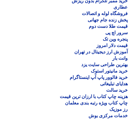
د ممبر تلگرام بدون ریزش
اری
شگاه لوله و اتصالات
 زنده جام جهانی
مت طلا دست دوم
ر اچ پی
ره وین تک
ت دلار امروز
زش ارز دیجیتال در تهران
ت بار
رین طراحی سایت یزد
د مانیتور استوک
د فالوور پاپ آپ اینستاگرام
یای تبلیغاتی
ید سالت
نه چاپ کتاب با ارزان ترین قیمت
 کتاب ویژه رتبه بندی معلمان
موزیک
مات مرکزی بوش