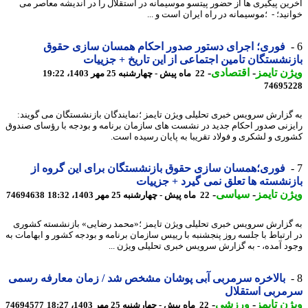
ین پیگیری ها از حضور پیتسو موسیمانه در استقلال را در اندیشه معاصر می
نید؛ - ؛موسیمانه در راه ایران است و ...
فوری؛ اجرای دستور صدور احکام همسان سازی حقوق
نشستگان تامین اجتماعی از این تاریخ + جزییات
ن تایمز
-
اقتصادی
-
22 ماه پیش - چهارشنبه 25 مهر 1403، 19:22
74695
گزارش سرویس خبری تحلیلی ویژن تایمز ؛نمایندگان بازنشستگان می گویند:
زنی صدور احکام جدید در نشست های سازمان برنامه و بودجه با رؤسای صندوق
ری و لشکری و فولاد تقریبا به پایان رسیده است.
فوری؛همسان سازی حقوق بازنشستگان برای این گروه از
نشسته ها تعلق نمی گیرد + جزییات
ن تایمز
-
سیاسی
-
22 ماه پیش - چهارشنبه 25 مهر 1403، 18:32
74694638
گزارش سرویس خبری تحلیلی ویژن تایمز ؛«محمد رضایی» بازنشسته کشوری
ارتباط با جلسه روز پنجشنبه با رییس سازمان برنامه و بودجه کشور و ابهامات به
د آمده، - به گزارش سرویس خبری تحلیلی ویژن ...
بالاخره سرمربی آبی پوشان مشخص شد / زمان معارفه رسمی
مربی استقلال
ن تایمز
-
ورزشی
-
22 ماه پیش - چهارشنبه 25 مهر 1403، 18:27
74694577