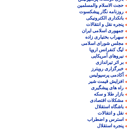
جت الاسلام والمسلمین
وزنامه نگار پیشکسوت
انکداری الکترونیکی
نجره نقل و انتقالات
مهوری اسلامی ایران
هراب بختیاری زاده
جلس شورای اسلامی
یگ کنفرانس اروپا
یروهای آمریکایی
ر اثر تیراندازی
برگزاری رویترز
کادمی پرسپولیس
فزایش قیمت شیر
اه های پیشگیری
ازار طلا و سکه
شکلات اقتصادی
اشگاه استقلال
قل و انتقالات
سترس و اضطراب
نجره استقلال