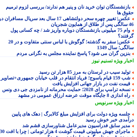
ازنشستگان توان خرید نان و پنیر هم ندارند/ بررسی لزوم ترمیم
وق ها
عکس| تغییر چهره سحر دولتشاهی 17 سال بعد سریال مسافران در
شجریان
وام 75 میلیونی بازنشستگان دوباره واریز شد / چه کسانی پول
فتند؟
عکس| سفر به گذشته؛ گوگوش با لباس سنتی متفاوت و در 20
گی؛ سال 1349
نزین گران می شود؟ پاسخ نماینده مجلس به نگرانی مردم
بار ویژه
تسنیم نیوز
ولید سیب در لرستان به مرز 85 هزار تن رسید
15 قیام یاسوج؛ فریاد انتقام در قلب خیابان جمهوری+تصاویر
یمت نفت در بازار جهانی افزایش یافت
سخه ترامپ برای 2028؛ حمایت محرمانه از نامزدی جی دی ونس
ه اندازی 8 جایگاه موقت عرضه ارزاق عمومی در مشهد
بار ویژه
سرنویس
لسه ویژه دولت برای افزایش مبلغ کالابرگ | دهک های پایین
آمدی خبر خوش رسید
دیر سابق فدراسیون مدیرعامل شناورسازی قشم شد
ماجرای جهش میلیونی قیمت گوشت 4 هزار تومانی | چرا با افت 30