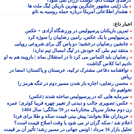
صدی قیمت دام، گوشت ارزان نمی شود؟
ک ژاپنی مشهور جایگزین بهترین بازیکن لیگ ملت ها
شدار اطلاعاتی آمریکا درباره حمله روسیه به ناتو
ار داغ:
مرین بازیکنان پرسپولیس در ورزشگاه آزادی + عکس
رسپولیس با یک عکس، رامین رضاییان را سوژه کرد
انشین رضاییان درخشید؛ دو پاس گل برای شروعی رویایی
نتقد تیم ملی که خودش در لیگ امسال تیم ندارد!
ضاییان باید التماس می کرد تا در استقلال بماند | بازوبند هم به او
یم اما کلاس گذاشت
وافقنامه دفاعی مشترک ترکیه، عربستان و پاکستان؛ امضا در
اض
حسن رضایی: اجازه باز شدن مسیر دوم در تنگه هرمز را
اهیم داد
رمایه هایی که در پرسپولیس ساخته شدند (عکس)
کس| تصویری جالب و دیدنی از تغییر چهره فریبا کوثری؛ عمره
وم مختار سریال مختارنامه در 59 سالگی؛ سال 1404
ریداران طلا بخوانند؛ پیش بینی قیمت سکه و طلا برای فردا
ام شد / سکه گران تر می شود یا وقت اصلاح قیمت است؟
تحلیل بازار 16 مرداد / اونس جهانی در مسیر رشد؛ تأثیر آن بر قیمت