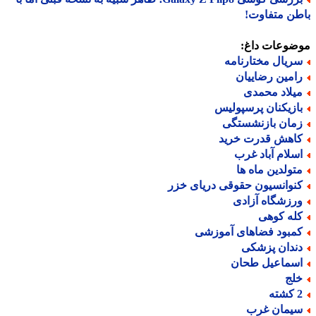
ن متفاوت!
ضوعات داغ:
ریال مختارنامه
امین رضاییان
یلاد محمدی
ازیکنان پرسپولیس
مان بازنشستگی
اهش قدرت خرید
سلام آباد غرب
تولدین ماه ها
نوانسیون حقوقی دریای خزر
رزشگاه آزادی
له کوهی
مبود فضاهای آموزشی
ندان پزشکی
سماعیل طحان
لج
ته
یمان غرب