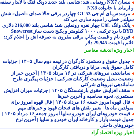
نیسان NX7 رونمایی شد: شاسی بلند جدید دونگ فنگ با لایدار سقفی
رتباط با خانواده NX8
مرسدس‑ای ام جی GT 53 چهاردر برقی حالا صدای «اصیل» شش
لندر خطی را شبیه سازی می کند
یانگ وانگ U8L چهار نفره رونمایی شد؛ شاسی بلند 216,000 دلاری
۱ کیلومتر و پکیج دست ساز Snowcrest
ورد نام و قیمت پیکاپ برقی مقرون به صرفه اش را اعلام کرد:
 با قیمت 29,945 دلار
بار ویژه
اندیشه معاصر
جدول حقوق و دستمزد کارگران در نیمه دوم سال ۱۴۰۵ | جزئیات
مل حقوق پایه، مزایا و دریافتی کارگران
ساماندهی نیروهای شرکتی در ۱۶ مرداد ۱۴۰۵ | آخرین خبر از
عیت تبدیل وضعیت کارکنان شرکتی | جزئیات پیگیری طرح
ماندهی نیروهای شرکتی
سقف افزایش حقوق بازنشستگان ۱۴۰۵ | جزئیات میزان افزایش
تمری، نحوه محاسبه و آخرین خبرها
فال قهوه امروز جمعه ۱۶ مرداد ۱۴۰۵ | فال قهوه امروز برای
ولدین ماه ها | تعبیر نقش های فنجان قهوه و خبرهای مهم
قیمت خودروهای ایران خودرو سایپا امروز جمعه ۱۶ مرداد ۱۴۰۵ |
ول قیمت بازار و کارخانه ایران خودرو و سایپا | آخرین نرخ
دروهای داخلی
بار ویژه
اقتصاد آزاد