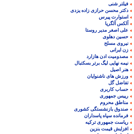
یلتر شنی
کتر محسن حرازی زاده یزدی
ستوارت پیرس
لکس آلگریا
لی اصغر مدیر روستا
سین دهلوی
یروی مسلح
ن ایرانی
صدومیت ادن هازارد
یمه نهایی لیگ برتر بسکتبال
نر اصیل
رزش های ناشنوایان
فاضل گل
ساب کاربری
ییس جمهوری
ناطق محروم
ندوق بازنشستگی کشوری
رمانده سپاه پاسداران
یاست جمهوری ترکیه
فزایش قیمت بنزین