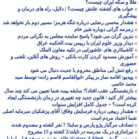
 و سکه ایران چیست؟
واب های آشفته علتش چیست؟ | دلایل، راه های درمان و
شگیری
شدار محسن رضایی درباره تنگه هرمز؛ مسیر دوم باز نخواهد شد
مزمه گرانی دوباره شیر خام
نزین گران می شود؟ پاسخ نماینده مجلس به نگرانی مردم
یدار وزیر علوم ایران با رییس بیت الحکمه عراق
اشیکاری های عاشورایی در تکیه معاون الملک
موزش مسدود کردن کارت بانکی + روش های آنلاین، تلفنی و
وری
فع تنش آبی مناطق محروم با جدیت دنبال می شود
یدیو: اقامه نماز بر پیکر «ابوالقاسم قاسم زاده» توسط سید
مد خاتمی
ازنشستگی عقب افتاد؟؛ سابقه بیمه شما تعیین می کند چند سال
تر کار کنید / قانون جدید چه تغییری در زمان بازنشستگی ایجاد
ده است؟ + جدول کامل افزایش سنوات
شدار ربیعی درباره فرسایش وفاق؛ آقای پزشکیان سرمایه اصلی
 اعتماد مردم است
ادف مرگبار پژو پارس و ساینا؛ 7 نفر کشته و مصدوم شدند
راندازی در یک مدرسه در تایلند/2 کشته و 15 مجروح
بررسی گوشی Galaxy Z Flip8؛ ظاهر شبیه به نسخه قبلی اما با