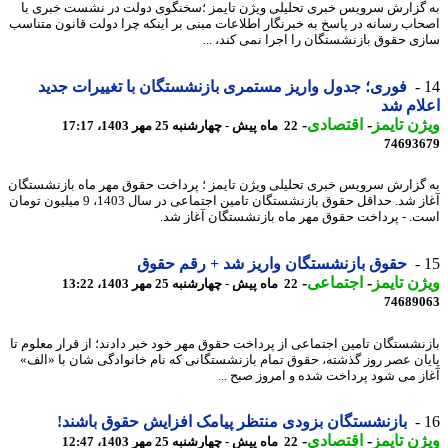
گزارش سرویس خبری تحلیلی ویژن تایمز ؛سخنگوی دولت در نشست خبری با
اب رسانه در پاسخ به خبرنگار اطلاعات مبنی بر اینکه چرا دولت قانون متناسب
ی حقوق بازنشستگان را اجرا نمی کند، ...
فوری؛ جدول واریز مستمری بازنشستگان با تغییرات جدید
ام شد
ن تایمز
-
اقتصادی
-
22 ماه پیش - چهارشنبه 25 مهر 1403، 17:17
74693
گزارش سرویس خبری تحلیلی ویژن تایمز ؛ پرداخت حقوق مهر ماه بازنشستگان
آغاز شد. حداقل حقوق بازنشستگان تامین اجتماعی در سال 1403، 9 میلیون تومان
. - پرداخت حقوق مهر ماه بازنشستگان آغاز شد.
حقوق بازنشستگان واریز شد + رقم حقوق
ن تایمز
-
اجتماعی
-
22 ماه پیش - چهارشنبه 25 مهر 1403، 13:22
74689
نشستگان تامین اجتماعی از پرداخت حقوق مهر خود خبر دادند؛ از قرار معلوم تا
ان عصر روز گذشته، حقوق تمام بازنشستگانی که نام خانوادگی شان با «الف»
ز می شود پرداخت شده و امروز صبح ...
بازنشستگان بزودی منتظر پیامک افزایش حقوق باشند!
ن تایمز
-
اقتصادی
-
22 ماه پیش - چهارشنبه 25 مهر 1403، 12:47