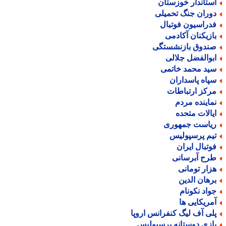
ستاندار خوزستان
وران جنگ تحمیلی
دراسیون فوتبال
ازیکنان آکادمی
ندوق بازنشستگی
بوالفضل جلالی
ید محمد خاتمی
پاه پاسداران
رکز ارتباطات
ماینده مردم
یالات متحده
یاست جمهوری
یم پرسپولیس
وتبال ایران
رح آبرسانی
زار تومانی
رهان الدین
واد نکونام
مریکایی ها
لی آف لیگ کنفرانس اروپا
ازی دوستانه پرسپولیس