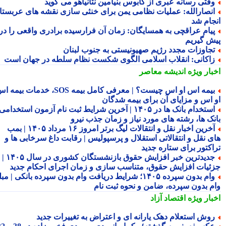
قتی رسانه عبری از کابوس بنیامین نتانیاهو می گوید
نصارالله: عملیات نظامی یمن برای خنثی سازی نقشه های عربستان
جام شد
یام عراقچی به همسایگان: زمان آن فرارسیده برادری واقعی را در
ش گیریم
جاوزات مجدد رژیم صهیونیستی به جنوب لبنان
اکانی: انقلاب اسلامی الگوی شکست نظام سلطه در جهان است
بار ویژه
اندیشه معاصر
بیمه اس او اس چیست؟ | معرفی کامل بیمه SOS، خدمات بیمه اس
 اس و مزایای آن برای بیمه شدگان
استخدام بانک ها در ۱۴۰۵ | آخرین شرایط ثبت نام آزمون استخدامی
نک ها، رشته های مورد نیاز و زمان جذب نیرو
آخرین اخبار نقل و انتقالات لیگ برتر امروز ۱۶ مرداد ۱۴۰۵ | بمب
ی نقل و انتقالاتی استقلال و پرسپولیس | رقابت داغ سرخابی ها و
اکتور برای ستاره جدید
جدیدترین خبر افزایش حقوق بازنشستگان کشوری در سال ۱۴۰۵ |
ئیات افزایش حقوق، متناسب سازی و زمان اجرای احکام جدید
وام بدون سپرده ۱۴۰۵؛ شرایط دریافت وام بدون سپرده بانکی | مبلغ
م بدون سپرده، ضامن و نحوه ثبت نام
بار ویژه
اقتصاد آزاد
وش استعلام دهک یارانه ای و اعتراض به تغییرات جدید