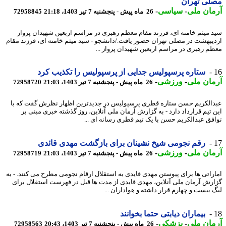
لی تهران
ان ملی
-
سیاسی
-
26 ماه پیش - پنجشنبه 7 تیر 1403، 21:18
72958845
 میثم خامنه ای، فرزند مقام معظم رهبری در مراسم اربعین شهیدان پرواز
یبهشت در مصلی تهران حضور یافت./دانشجو - سید میثم خامنه ای، فرزند مقام
م رهبری در مراسم اربعین شهیدان پرواز ...
ستاره پرسپولیس جدایی از پرسپولیس را تکذیب کرد
ان ملی
-
ورزشی
-
26 ماه پیش - پنجشنبه 7 تیر 1403، 21:03
72958720
الکریم حسن ستاره قطری پرسپولیس در جدیدترین اظهار نظرش گفت که با
 تیم قرارداد دارد - به گزارش آرمان ملی آنلاین، روز گذشته خبری مبنی بر
فق عبدالکریم حسن با یک تیم قطری رسانه ای ...
رقم نجومی شیخ نشینان برای بازگشت مهدی قائدی
ان ملی
-
ورزشی
-
26 ماه پیش - پنجشنبه 7 تیر 1403، 21:03
72958719
اراتی ها برای پیوستن مهدی قایدی به استقلال ارقام نجومی مطرح می کنند. - به
رش آرمان ملی آنلاین، مهدی قایدی از مدت ها قبل در فهرست استقلال برای
 بیست و چهارم قرار داشته و هواداران ...
بیماران دیابتی حتما بخوانند
ان ملی
-
پزشکی
-
26 ماه پیش - پنجشنبه 7 تیر 1403، 20:43
72958563