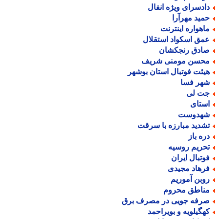
ادسرای ویژه انفال
مید مهرآرا
اهواره اینترنت
مق اسکواد استقلال
ادق رنجکشان
حسن مومنی شریف
یئت فوتبال استان بوشهر
هر فسا
ت لی
ستای
هدوست
شدید مبارزه با سرقت
ره باز
حریم روسیه
وتبال ایران
رهاد مجیدی
وبن آموریم
ناطق محروم
رفه جویی در مصرف برق
هگیلویه و بویراحمد