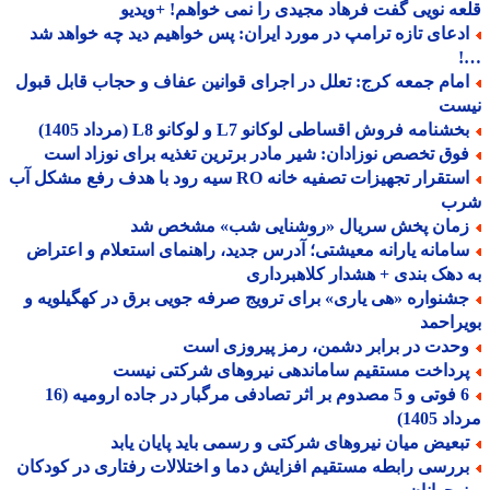
ه نویی گفت فرهاد مجیدی را نمی خواهم! +ویدیو
دعای تازه ترامپ در مورد ایران: پس خواهیم دید چه خواهد شد
مام جمعه کرج: تعلل در اجرای قوانین عفاف و حجاب قابل قبول
ست
شنامه فروش اقساطی لوکانو L7 و لوکانو L8 (مرداد 1405)
وق تخصص نوزادان: شیر مادر برترین تغذیه برای نوزاد است
استقرار تجهیزات تصفیه خانه RO سیه رود با هدف رفع مشکل آب
ب
مان پخش سریال «روشنایی شب» مشخص شد
امانه یارانه معیشتی؛ آدرس جدید، راهنمای استعلام و اعتراض
دهک بندی + هشدار کلاهبرداری
شنواره «هی یاری» برای ترویج صرفه جویی برق در کهگیلویه و
راحمد
حدت در برابر دشمن، رمز پیروزی است
رداخت مستقیم ساماندهی نیروهای شرکتی نیست
6 فوتی و 5 مصدوم بر اثر تصادفی مرگبار در جاده ارومیه (16
 1405)
بعیض میان نیروهای شرکتی و رسمی باید پایان یابد
ررسی رابطه مستقیم افزایش دما و اختلالات رفتاری در کودکان