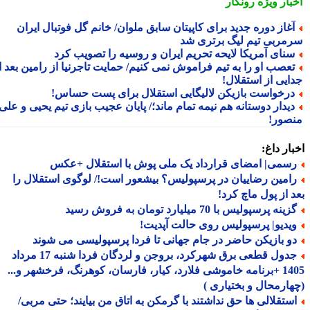
بار ویژه
رونگار
غاز دوره جدید برای کاپیتان سابق ملوان/ خانم گل فوتبال ایران
مربی تیم لیگ برتری شد
نای آمریکا لایحه تحریم ایران و روسیه را تصویب کرد
عصب او را به تیم فراموش نمی کنیم/ حمایت تاجرنیا از رامین بعد از
ایی از استقلال!
رخواست بازیکن لالیگایی استقلال برای پست حساس!
یدار دوستانه هم نیمه تمام ماند؛/ پایان عجیب بازی تیم یحیی و علی
صور!
ار داغ:
سمی| امضای قرارداد یک ملی پوش با استقلال +عکس
امین رضاییان در پرسپولیس؟ بیشعور است!/ لوگوی استقلال را
 از پول ماچ کرد!
ینه پرسپولیس با 70 میلیارد تومان به فروش رسید
یدیو| پرسپولیس روی حالت آپدیت!
و بازیکن حاضر در جام جهانی تا فردا پرسپولیسی می شوند
جدول قطعی برق شهرکرد، بروجن و لردگان فردا شنبه 17 مرداد
1405 +برنامه خاموشی فلارد، کیار، فارسان، کوهرنگ، فرخشهر و...
ارمحال و بختیاری )
ستقلالی ها حق نداشتند با گرمکن به اتاق من بیایند؛ حتی مربی/