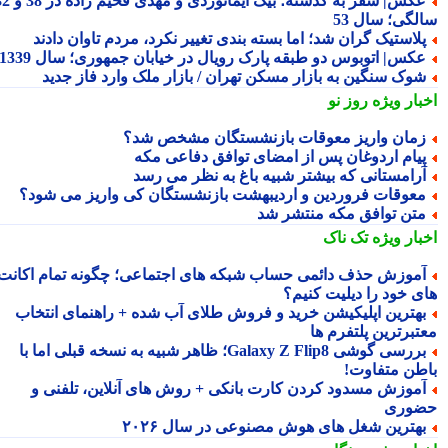
عکس| سفر به گذشته؛ بیک ایمانوردی و مهدی فخیم زاده در 38 و 32
لگی؛ سال 53
لاستیک گران شد؛ اما بسته بندی تغییر نکرد، مردم تاوان دادند
کس| اتوبوس دو طبقه پارک رویال در خیابان جمهوری؛ سال 1339
وک سنگین به بازار مسکن تهران / بازار ملک وارد فاز جدید
بار ویژه
روز نو
مان واریز معوقات بازنشستگان مشخص شد؟
یام اردوغان پس از امضای توافق دفاعی مکه
رامستانی که بیشتر شبیه باغ به نظر می رسد
عوقات فروردین و اردیبهشت بازنشستگان کی واریز می شود؟
تن توافق مکه منتشر شد
بار ویژه
تک ناک
موزش حذف دائمی حساب شبکه های اجتماعی؛ چگونه تمام اکانت
ی خود را دیلیت کنیم؟
هترین اپلیکیشن خرید و فروش طلای آب شده + راهنمای انتخاب
تبرترین پلتفرم ها
بررسی گوشی Galaxy Z Flip8؛ ظاهر شبیه به نسخه قبلی اما با
طن متفاوت!
موزش مسدود کردن کارت بانکی + روش های آنلاین، تلفنی و
وری
هترین شغل های هوش مصنوعی در سال ۲۰۲۶