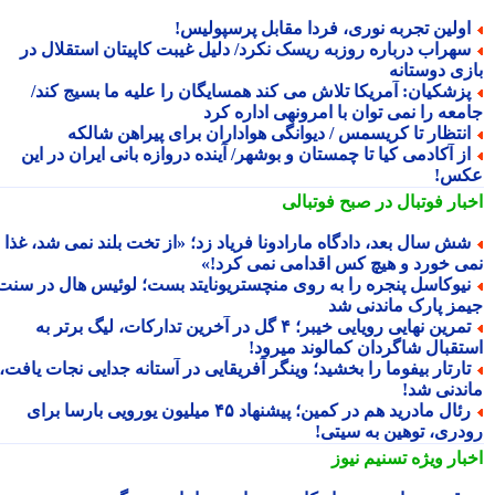
ولین تجربه نوری، فردا مقابل پرسپولیس!
هراب درباره روزبه ریسک نکرد/ دلیل غیبت کاپیتان استقلال در
زی دوستانه
زشکیان: آمریکا تلاش می کند همسایگان را علیه ما بسیج کند/
معه را نمی توان با امرونهی اداره کرد
نتظار تا کریسمس / دیوانگی هواداران برای پیراهن شالکه
ز آکادمی کیا تا چمستان و بوشهر/ آینده دروازه بانی ایران در این
س!
بار فوتبال در صبح فوتبالی
ش سال بعد، دادگاه مارادونا فریاد زد؛ «از تخت بلند نمی شد، غذا
ی خورد و هیچ کس اقدامی نمی کرد!»
یوکاسل پنجره را به روی منچستریونایتد بست؛ لوئیس هال در سنت
مز پارک ماندنی شد
تمرین نهایی رویایی خیبر؛ ۴ گل در آخرین تدارکات، لیگ برتر به
تقبال شاگردان کمالوند میرود!
ارتار بیفوما را بخشید؛ وینگر آفریقایی در آستانه جدایی نجات یافت،
ندنی شد!
رئال مادرید هم در کمین؛ پیشنهاد ۴۵ میلیون یورویی بارسا برای
دری، توهین به سیتی!
بار ویژه
تسنیم نیوز