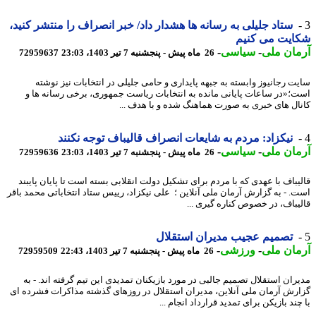
ستاد جلیلی به رسانه ها هشدار داد/ خبر انصراف را منتشر کنید،
ایت می کنیم
ان ملی
-
سیاسی
-
26 ماه پیش - پنجشنبه 7 تیر 1403، 23:03
72959637
ت رجانیوز وابسته به جبهه پایداری و حامی جلیلی در انتخابات نیز نوشته
؛«در ساعات پایانی مانده به انتخابات ریاست جمهوری، برخی رسانه ها و
ال های خبری به صورت هماهنگ شده و با هدف ...
نیکزاد: مردم به شایعات انصراف قالیباف توجه نکنند
ان ملی
-
سیاسی
-
26 ماه پیش - پنجشنبه 7 تیر 1403، 23:03
72959636
یباف با عهدی که با مردم برای تشکیل دولت انقلابی بسته است تا پایان پایبند
. - به گزارش آرمان ملی آنلاین ؛ علی نیکزاد، رییس ستاد انتخاباتی محمد باقر
یباف، در خصوص کناره گیری ...
تصمیم عجیب مدیران استقلال
ان ملی
-
ورزشی
-
26 ماه پیش - پنجشنبه 7 تیر 1403، 22:43
72959509
ران استقلال تصمیم جالبی در مورد بازیکنان تمدیدی این تیم گرفته اند. - به
رش آرمان ملی آنلاین، مدیران استقلال در روزهای گذشته مذاکرات فشرده ای
ند بازیکن برای تمدید قرارداد انجام ...