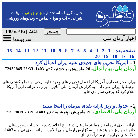
-
-
-
-
خبر
کرونا
استخدام
جام جهانی
اوقات
-
-
-
شرعی
آب و هوا
تماس
ویدئوهای ورزشی
22:31 | 1405/5/16
ار آرمان ملی
سرویسها
حه بعد
1
2
3
4
5
6
7
8
9
10
11
12
13
14
15
20
19
18
17
آمریکا تحریم های جدیدی علیه ایران اعمال کرد
ان ملی
-
بین الملل
-
26 ماه پیش - پنجشنبه 7 تیر 1403، 23:33
72959845
رت خزانه داری آمریکا از اعمال تحریم های جدید علیه برخی نهادها و کشتی های
بط با ایران خبر داد. - به گزارش آرمان ملی آنلاین ؛ وزارت خزانه داری آمریکا
ام کرد که برخی سازمان ها و ...
جدول واریز یارانه نقدی تیرماه را اینجا ببینید
ان ملی
-
اقتصادی
-
26 ماه پیش - پنجشنبه 7 تیر 1403، 23:28
72959819
رانه نقدی تیرماه نیز همانند ماه قبل در تاریخ اعلام شده به حساب سرپرستان
خانواده واریز خواهد شد. - به گزارش آرمان ملی آنلاین، یارانه نقدی تی ماه 1403،
 های چهارم تا نهم درآمدی، از ...