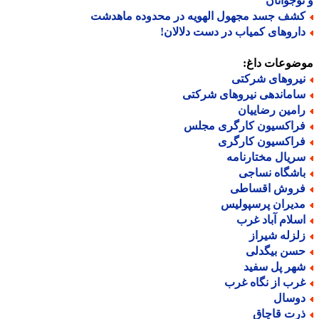
وجوانان
شف جسد مجهول الهویه در محدوده ماهدشت
اروهای کمیاب در دست دلالان!
ضوعات داغ:
یروهای شرکتی
اماندهی نیروهای شرکتی
امین رضاییان
راکسیون کارگری مجلس
راکسیون کارگری
ریال مختارنامه
اشگاه نساجی
روش اقساطی
دیران پرسپولیس
سلام آباد غرب
لزله شیراز
سن بیگدلی
هر پل سفید
رب از نگاه غرب
وسال
رت قاچاق