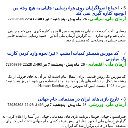
اجماع اصولگرایان روی هوا/ رسایی: جلیلی به هیچ وجه من
جوه کناره گیری نمی کند
ان ملی
-
سیاسی
-
26 ماه پیش - پنجشنبه 7 تیر 1403، 22:43
72959508
یی تاکید کرده که جلیلی به هیچ وجه من الوجوه کناره گیری نمی کند و چنینی
یی هم وجود ندارد. - به گزارش آرمان ملی آنلاین ؛ حمید رسایی نماینده حامی
د جلیلی در ویدئویی که منتشر کرده، ...
کد مورس همستر کمبات امشب 7 تیر/ نحوه وارد کردن کارت
میلیونی
ان ملی
-
اقتصادی
-
26 ماه پیش - پنجشنبه 7 تیر 1403، 22:28
72959399
مورس یک روش قدیمی برای انتقال پیام است که در آن به جای حروف از یک
رشته متشکل از نشانه های بلند و کوتاه (ـ و •) استفاده می شود. امروز پنجشنبه 7
کد مورس بازی Hamster Kombat ...
تاریخ بازی های ایران در مقدماتی جام جهانی
ان ملی
-
ورزشی
-
26 ماه پیش - پنجشنبه 7 تیر 1403، 22:28
72959398
راسیون جهانی فوتبال برنامه بازی های مقدماتی جهانی در آسیا را اعلام کرد. - به
گزارش آرمان ملی آنلاین، دقایقی پیش قرعه کشی جام جهانی 2026 آمریکا برای
قه آسیا در حالی برگزار شد که ایران ...