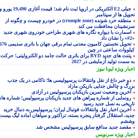
جیلی E2 الکتریکی در اروپا ثبت نام شد؛ قیمت آغازی 19,490 یورو و
ویل ها از سپتامبر
منطقه خرد شونده (crumple zone) در خودرو چیست و چگونه از
نشینان محافظت می کند
سمارت با دیواره نگاره های شهری طراحی خودروی شهری جدید
تحویل نخستین کامیون معدنی تمام برقی جهان با باتری سدیمی 676
لووات ساعتی در چین
پتنت های جدید BYD برای باتری حالت جامد دو الکترولیتی؛ حرکت
سمت تولید آزمایشی در 2027
بار ویژه
ایونا نیوز
و خبر داغ از نقل وانتقالات پرسپولیسی ها؛ ناکامی در یک جذب
رگ و چالش جدایی بازیکن مازاد
خرین وضعیت تمرین بازیکنان پرسپولیس در آزادی
ونمایی از شماره پیراهن های جدید بازیکنان پرسپولیس؛ شماره های
ریخی به نسل جدید رسید
خرین اخبار نقل وانتقالات فوتبال ایران؛ پرسپولیس به دنبال خرید
ید، استقلال گرفتار پنجره بسته، تراکتور و سپاهان آماده لیگ بیست
شم
قصد جدید مدافع سابق پرسپولیس مشخص شد
بار ویژه
سرنویس