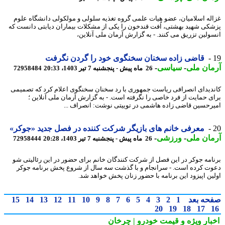
له اسلامیان، عضو هیات علمی گروه تغذیه سلولی و مولکولی دانشگاه علوم
کی شهید بهشتی، اُفت قندخون را یکی از مشکلات بیماران دیابتی دانست که
ولین تزریق می کنند. - به گزارش آرمان ملی آنلاین،
قاضی زاده سخنان سخنگوی خود را گردن نگرفت
ان ملی
-
سیاسی
-
26 ماه پیش - پنجشنبه 7 تیر 1403، 20:33
72958484
دیدای انصرافی ریاست جمهوری با رد سخنان سخنگوی اعلام کرد که تصمیمی
ی حمایت از فرد خاصی را نگرفته است. - به گزارش آرمان ملی آنلاین ؛
رحسین قاضی زاده هاشمی در توییتی نوشت: انصراف ...
معرفی خانم های بازیگر شرکت کننده در فصل جدید «جوکر»
ان ملی
-
ورزشی
-
26 ماه پیش - پنجشنبه 7 تیر 1403، 20:28
72958444
نامه جوکر در این فصل از شرکت کنندگان خانم برای حضور در این رئالیتی شو
ت کرده است. - سرانجام و با گذشت سه سال از شروع پخش برنامه جوکر
ین اپیزود این برنامه با حضور زنان پخش خواهد شد.
حه بعد
1
2
3
4
5
6
7
8
9
10
11
12
13
14
15
20
19
18
17
بار ویژه
و قیمت خودرو | چرخان