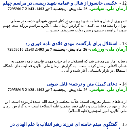
عکسی جانسوز از شال و عمامه شهید رییسی در مراسم چهلم
ان ملی
-
سیاسی
-
26 ماه پیش - پنجشنبه 7 تیر 1403، 21:43
72959017
یری از شال و عمامه شهید رییسی در کنار تصویر شهدای خدمت در مصلی
ان را مشاهده می کنید. - به گزارش آرمان ملی آنلاین، مراسم بزرگداشت چهلم
د ابراهیم رییسی، رییس دولت سیزدهم، حسین ...
استقلال برای بازگشت مهدی قائدی نامه فوری زد
ان ملی
-
ورزشی
-
26 ماه پیش - پنجشنبه 7 تیر 1403، 21:43
72959016
نه اماراتی مدعی شد که استقلال برای جذب مهدی قایدی، نامه رسمی به
ب الاهلی ارسال کرده است. - به گزارش آرمان ملی آنلاین، فعالیت های باشگاه
لال در بازار تابستانی آغاز شده و آبی ...
دعای کمیل/ متن و ترجمه/ فایل صوتی
ان ملی
-
سیاسی
-
26 ماه پیش - پنجشنبه 7 تیر 1403، 21:28
72958915
دعاهای بسیار معروف است؛ علاّمه مجلسی(رحمه الله علیه) فرموده است: این
 از بهترین دعاهاست و دعای خضر پیغمبر(علیه السلام) است. - به گزارش آرمان
آنلاین، امیرالمؤمنین(علیه السلام) ...
گفتگوی میثم خامنه ای فرزند رهبر انقلاب با علم الهدی در