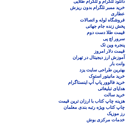
لود تلگرام و تلگرام طلایی
د ممبر تلگرام بدون ریزش
اری
شگاه لوله و اتصالات
 زنده جام جهانی
مت طلا دست دوم
ر اچ پی
ره وین تک
ت دلار امروز
زش ارز دیجیتال در تهران
ت بار
رین طراحی سایت یزد
د مانیتور استوک
د فالوور پاپ آپ اینستاگرام
یای تبلیغاتی
ید سالت
نه چاپ کتاب با ارزان ترین قیمت
 کتاب ویژه رتبه بندی معلمان
موزیک
مات مرکزی بوش