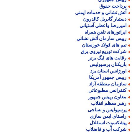
رداخت حقوق
تش نشانی و خدمات ایمنی
ستیار گابریل کالدرون
میررضا واعظی آشتیانی
پراتورهای تلفن همراه
ییس سازمان آتش نشانی
یم های فولاد خوزستان
رکت توزیع نیروی برق
قابت های لیگ برتر
ازیکنان پرسپولیس
ورژانس استان یزد
ییس جمهور آمریکا
ازمان منطقه آزاد
نفرانس مطبوعاتی
عاون رییس جمهور
هبر معظم انقلاب
رسپولیس و نساجی
استای ایمن سازی
یشکسوت استقلال
رکت آب و فاضلاب