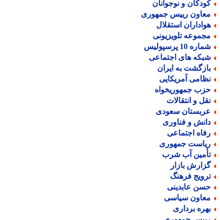
ودکان و نوجوانان
عاون رییس جمهوری
واداران استقلال
جموعه تلویزیونی
اره 10 پرسپولیس
بکه های اجتماعی
ازگشت به ایران
ظامی آمریکایی
زب جمهوریخواه
قل و انتقالات
ربستان سعودی
انش و فناوری
فاه اجتماعی
یاست جمهوری
أمین آب شرب
زارش بازار
رویج فرهنگ
سن عابدینی
عاون سیاسی
هره برداری
ییس جمهوری