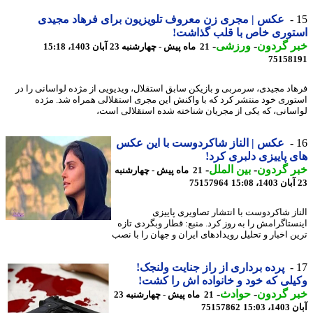
عکس | مجری زن معروف تلویزیون برای فرهاد مجیدی
توری خاص با قلب گذاشت!
ر گردون
-
ورزشی
-
21 ماه پیش - چهارشنبه 23 آبان 1403، 15:18
75158
اد مجیدی، سرمربی و بازیکن سابق استقلال، ویدیویی از مژده لواسانی را در
وری خود منتشر کرد که با واکنش این مجری استقلالی همراه شد. مژده
سانی، که یکی از مجریان شناخته شده استقلالی است،
عکس | الناز شاکردوست با این عکس
 پاییزی دلبری کرد!
ر گردون
-
بین الملل
-
21 ماه پیش - چهارشنبه
75157964
از شاکردوست با انتشار تصاویری پاییزی
ستاگرامش را به روز کرد. منبع: قطار وبگردی تازه
ن اخبار و تحلیل رویدادهای ایران و جهان را با نصب
پرده برداری از راز جنایت ولنجک!
لی که خود و خانواده اش را کشت!
ر گردون
-
حوادث
-
21 ماه پیش - چهارشنبه 23
15:03
75157862