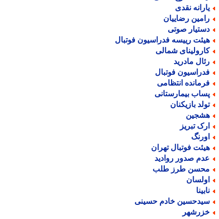
ارانه نقدی
امین رضاییان
ستیار صوتی
یئت رییسه فدراسیون فوتبال
ارولینای شمالی
ئال مادرید
دراسیون فوتبال
رمانده انتظامی
ساب بیمارستانی
ولد بازیکنان
شجین
رک تبریز
ورنگ
یئت فوتبال تهران
دم صدور روادید
حسن طرز طلب
ولسان
بینا
یدحسین خادم حسینی
زرشهر