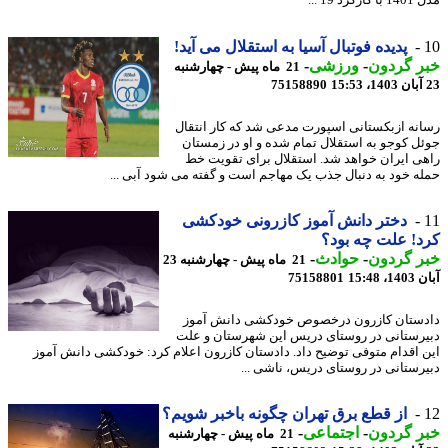
رد 19 ...
پدیده فوتبال آسیا به استقلال می آید!
ر گردون
-
ورزشی
-
21 ماه پیش - چهارشنبه
75158890
نه ازبکستانی اسپورت مدعی شد که کار انتقال
ل کوجو به استقلال تمام شده و او در زمستان
ی ایران خواهد شد. استقلال برای تقویت خط
ه خود به دنبال جذب یک مهاجم است و گفته می شود آبی ...
دختر دانش آموز کازرونی خودکشی
! علت چه بود؟
ر گردون
-
حوادث
-
21 ماه پیش - چهارشنبه 23
15:48
75158801
ستان کازرون درخصوص خودکشی دانش آموز
رستانی در روستای دریس این شهرستان و علت
 اقدام متوفی توضیح داد. دادستان کازرون اعلام کرد: خودکشی دانش آموز
رستانی در روستای دریس، ناشی ...
از قطع برق تهران چگونه باخبر شویم؟
ر گردون
-
اجتماعی
-
21 ماه پیش - چهارشنبه