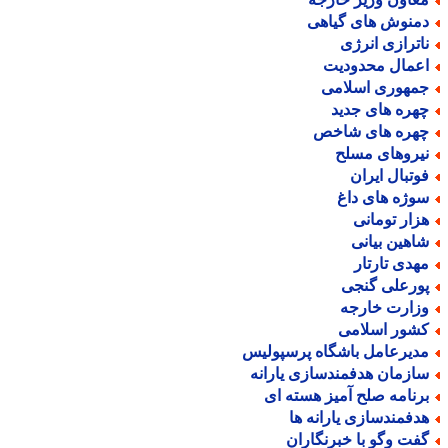
منوش های گیاهی
اترازی انرژی
عمال محدودیت
مهوری اسلامی
هره های جدید
هره های شاخص
یروهای مسلح
وتبال ایران
وژه های داغ
زار تومانی
اهین بیانی
هدی تارتار
ورعلی گنجی
زارت خارجه
شور اسلامی
دیرعامل باشگاه پرسپولیس
ازمان هدفمندسازی یارانه
رنامه صلح آمیز هسته ای
دفمندسازی یارانه ها
فت وگو با خبرنگاران