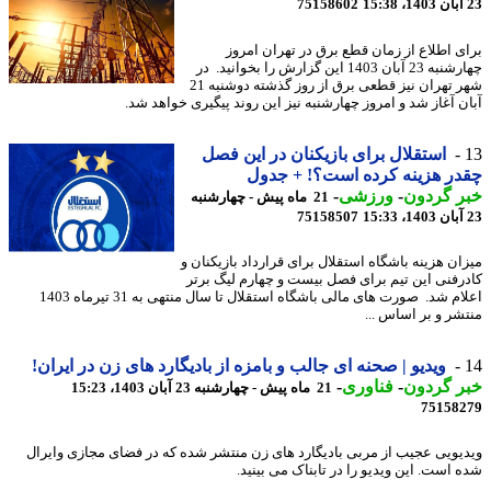
75158602
ی اطلاع از زمان قطع برق در تهران امروز
چهارشنبه 23 آبان 1403 این گزارش را بخوانید. در
شهر تهران نیز قطعی برق از روز گذشته دوشنبه 21
ن آغاز شد و امروز چهارشنبه نیز این روند پیگیری خواهد شد.
استقلال برای بازیکنان در این فصل
ر هزینه کرده است؟! + جدول
ر گردون
-
ورزشی
-
21 ماه پیش - چهارشنبه
75158507
ان هزینه باشگاه استقلال برای قرارداد بازیکنان و
رفنی این تیم برای فصل بیست و چهارم لیگ برتر
اعلام شد. صورت های مالی باشگاه استقلال تا سال منتهی به 31 تیرماه 1403
شر و بر اساس ...
ویدیو | صحنه ای جالب و بامزه از بادیگارد های زن در ایران!
ر گردون
-
فناوری
-
21 ماه پیش - چهارشنبه 23 آبان 1403، 15:23
75158
یویی عجیب از مربی بادیگارد های زن منتشر شده که در فضای مجازی وایرال
 است. این ویدیو را در تابناک می بینید.