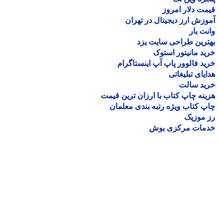
ت دلار امروز
زش ارز دیجیتال در تهران
ت بار
رین طراحی سایت یزد
د مانیتور استوک
د فالوور پاپ آپ اینستاگرام
یای تبلیغاتی
ید سالت
نه چاپ کتاب با ارزان ترین قیمت
 کتاب ویژه رتبه بندی معلمان
موزیک
مات مرکزی بوش