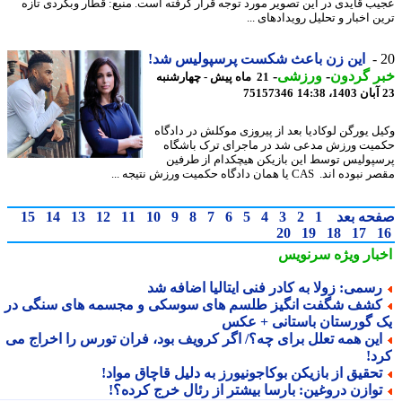
ب قایدی در این تصویر مورد توجه قرار گرفته است. منبع: قطار وبگردی تازه
 اخبار و تحلیل رویدادهای ...
این زن باعث شکست پرسپولیس شد!
ر گردون
-
ورزشی
-
21 ماه پیش - چهارشنبه
75157346
ل یورگن لوکادیا بعد از پیروزی موکلش در دادگاه
یت ورزش مدعی شد در ماجرای ترک باشگاه
پولیس توسط این بازیکن هیچکدام از طرفین
 اند. CAS یا همان دادگاه حکمیت ورزش نتیجه ...
حه بعد
1
2
3
4
5
6
7
8
9
10
11
12
13
14
15
20
19
18
17
بار ویژه
سرنویس
سمی: زولا به کادر فنی ایتالیا اضافه شد
شف شگفت انگیز طلسم های سوسکی و مجسمه های سنگی در
 گورستان باستانی + عکس
ین همه تعلل برای چه؟/ اگر کرویف بود، فران تورس را اخراج می
د!
حقیق از بازیکن بوکاجونیورز به دلیل قاچاق مواد!
وازن دروغین: بارسا بیشتر از رئال خرج کرده؟!