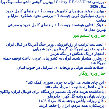
بررسی Galaxy Z Fold8 Ultra ؛ بهترین گوشی تاشو سامسونگ برای
2026
هترین موتور برق برای کامپیوتر چیست؟ + راهنمای کامل خرید
اتری سیلیکون کربن چیست؟ + بررسی نحوه عملکرد، مزایا و
ایب
ینک آفتابی هوشمند چیست؟ + راهنمای کامل خرید و معرفی
ترین مدل ها
بار ویژه
تسنیم نیوز
صبانیت ترامپ از رؤیافروشی وزیر جنگ آمریکا در قبال ایران
منیت غذایی آمریکا در گرو تأمین کود شمیایی
نفجار در یک نفتکش در تنگه هرمز
ویترز: هشدار شدید ایران به کشورهای عربی، باعث توقف حمله
ریکا شد
ملات شدید هوایی و توپخانه ای اسراییل در جنوب لبنان
بار ویژه
رونگار
ین چای هندی می تواند به چربی سوزی کمک کند؟
ال حافظ پنجشنبه 15 مرداد ماه 1405
ادداشت: هزینه های یک تصمیم دیرهنگام برای فوتبال ایران/ واکاوی
ایای پنهان پرونده گل گهر - چادرملو
ال روزانه واقعی پنجشنبه 15 مرداد 1405
زشکیان: همه مردم، ایران را حفظ کردند