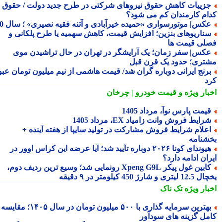
زییات کاهش حقوق نیروهای شرکتی در طرح جدید دولت / حقوق
ام کارمندان کم می شود؟
کس| موتورسواری «حمیده خیرآبادی و آتنه فقیه نصیری» ؛ سال 70
ناریوهای بنزین؛ افزایش قیمت، کاهش سهمیه یا طرح پلکانی و
لی قیمت ها
کس| سفر زمان؛ یک آرایشگر در تهران در حال تراشیدن موی
تری؛ حدود یک قرن قبل
رنج ایرانی دوباره گران شد/ قیمت هاشمی از نیم میلیون تومان عبور
د
بار ویژه
و قیمت خودرو | چرخان
یمت پارس نوآ، مرداد 1405
رایط فروش وانت زامیاد EX، مرداد 1405
علام شرایط فروش مشارکت در تولید سایپا از هفته آینده +
شنامه
هیوندای کونا ۲۰۲۶ دوباره تأیید شد؛ آیا عرضه این کراس اوور در
ان ادامه دارد؟
کابین غول پیکر Xpeng G9L رونمایی شد؛ وسیع ترین ردیف دوم،
ری و شارژ 450 کیلومتر در ۹ دقیقه
بار ویژه
تک ناک
بهترین سرمایه گذاری با ۵۰۰ میلیون تومان در سال ۱۴۰۵؛ مقایسه
مل گزینه های سودآور