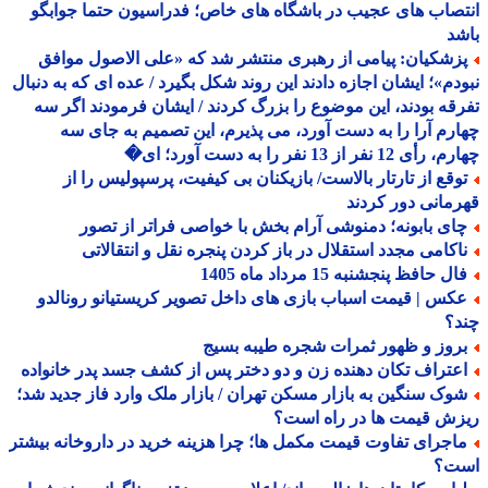
صاب های عجیب در باشگاه های خاص؛ فدراسیون حتما جوابگو
د
زشکیان: پیامی از رهبری منتشر شد که «علی الاصول موافق
دم»؛ ایشان اجازه دادند این روند شکل بگیرد / عده ای که به دنبال
قه بودند، این موضوع را بزرگ کردند / ایشان فرمودند اگر سه
رم آرا را به دست آورد، می پذیرم، این تصمیم به جای سه
 12 نفر از 13 نفر را به دست آورد؛ ای�
وقع از تارتار بالاست/ بازیکنان بی کیفیت، پرسپولیس را از
مانی دور کردند
ای بابونه؛ دمنوشی آرام بخش با خواصی فراتر از تصور
اکامی مجدد استقلال در باز کردن پنجره نقل و انتقالاتی
ل حافظ پنجشنبه 15 مرداد ماه 1405
کس | قیمت اسباب بازی های داخل تصویر کریستیانو رونالدو
د؟
روز و ظهور ثمرات شجره طیبه بسیج
عتراف تکان دهنده زن و دو دختر پس از کشف جسد پدر خانواده
وک سنگین به بازار مسکن تهران / بازار ملک وارد فاز جدید شد؛
ش قیمت ها در راه است؟
اجرای تفاوت قیمت مکمل ها؛ چرا هزینه خرید در داروخانه بیشتر
ت؟