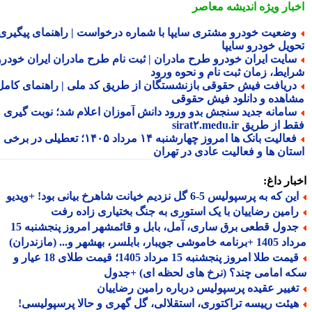
بار ویژه
اندیشه معاصر
ضعیت خودرو مشتری سایپا با شماره درخواست | راهنمای پیگیری
ویل خودرو سایپا
ایت ایران خودرو طرح مادران | ثبت نام طرح مادران ایران خودرو،
ایط، زمان ثبت نام و نحوه ورود
ریافت فیش حقوقی بازنشستگان از طریق کد ملی | راهنمای کامل
اهده و دانلود فیش حقوقی
امانه جدید سنجش بدو ورود دانش آموزان اعلام شد؛ نوبت گیری
از طریق sirat۲.medu.ir
فعالیت بانک ها امروز چهارشنبه ۱۴ مرداد ۱۴۰۵؛ تعطیلی در برخی
تان ها و فعالیت عادی در تهران
ار داغ:
 که به پرسپولیس 5-6 گل نزدیم خیانت شاهرخ بیانی بود! +ویدیو
امین رضاییان با یک استوری به جنگ بختیاری زاده رفت
جدول قطعی برق ساری، آمل، بابل و قائمشهر امروز پنجشنبه 15
جویبار، بابلسر، بهشهر و... (مازندران)
قیمت طلا امروز پنجشنبه 15 مرداد 1405؛ قیمت طلای 18 عیار و
 امامی چند؟ (نرخ های لحظه ای) +جدول
غییر عقیده پرسپولیس درباره رامین رضاییان
یئت رییسه تراکتوری، استقلالی، گل گهری و حالا پرسپولیسی!