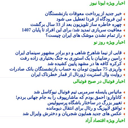
بار ویژه
ایونا نیوز
بر جدید از پرداخت معوقات بازنشستگان
ین فرودگاه از فردا تعطیل می شود
هره خاطره ساز تلویزیون بعد از 33 سال برگشت
عافیت سربازی تمدید شد/ برای این افراد تا پایان 1407
از تمام نشدن موشک های ایران چیست؟
بار ویژه
روز نو
ابی از نیما شاهرخ شاهی و دو برادر مشهور سینمای ایران
امین رضاییان با یک استوری به جنگ بختیاری زاده رفت
رکره کافه ها در مشهد پایین کشیده شد
یزی 75 میلیون تومان به حساب بازنشستگان بانک صادرات
وایت وال استریت ژورنال از قمار خطرناک ایران
بار فوتبال در صبح فوتبالی
اتیاس یایسله سرمربی تیم فوتبال نیوکاسل شد
اناوارو: احمق بودم که ماشاریپوف را به جام جهانی بردم!
غییر بزرگ در ساختار باشگاه پرسپولیس
وافق لایپزیگ و رئال برای انتقال دیومانده
کس های جدید همایون شجریان و دخترش وایرال شد
بار ویژه
اقتصاد آزاد