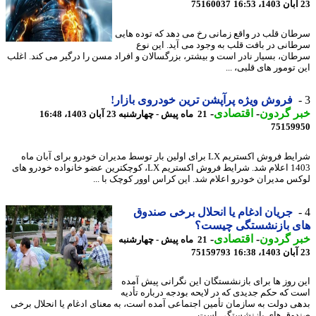
75160037
ان قلب در واقع زمانی رخ می دهد که توده هایی
انی در بافت قلب به وجود می آید. این نوع
ان، بسیار نادر است و بیشتر، بزرگسالان و افراد مسن را درگیر می کند. اغلب
تومور های قلبی، ...
فروش ویژه پرآپشن ترین خودروی بازار!
ر گردون
-
اقتصادی
-
21 ماه پیش - چهارشنبه 23 آبان 1403، 16:48
75159
شرایط فروش اکستریم LX برای اولین بار توسط مدیران خودرو برای آبان ماه
1403 اعلام شد. شرایط فروش اکستریم LX، کوچکترین عضو خانواده خودرو های
س مدیران خودرو اعلام شد. این کراس اوور کوچک با ...
جریان ادغام یا انحلال برخی صندوق
ی بازنشستگی چیست؟
ر گردون
-
اقتصادی
-
21 ماه پیش - چهارشنبه
75159793
 روز ها برای بازنشستگان این نگرانی پیش آمده
 که حکم جدیدی که در لایحه بودجه درباره تأدیه
ی دولت به سازمان تأمین اجتماعی آمده است، به معنای ادغام یا انحلال برخی
وق های بازنشستگی است.