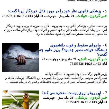
پزشکی قانونی نظر خود را در مورد قاتل خبرنگار ایرنا گفت!
ر گردون
-
حوادث
-
21 ماه پیش - چهارشنبه 23 آبان 1403، 16:33
75159714
حسب نظریه پزشکی قانونی، متهم پرونده قتل منصوره قدیری جاوید خبرنگار
نا، در زمان ارتکاب جنایت دارای قوه تمییز و ادراک بوده و از نظر سلامت روان
منتهی به سلب مسئولیت کیفری شود، مشکلی ندارد.
ماجرای سقوط و فوت دانشجوی
شگاه خواجه نصیر چه بود؟ وزیر علوم چه
ت؟
ر گردون
-
دانش
-
21 ماه پیش - چهارشنبه 23
16:23
75159526
ر علوم درگذشت نودانشجوی دانشگاه خواجه
رالدین طوسی را تسلیت گفت و روابط عمومی این دانشگاه جزییات حادثه را
ن کرد. حسین سیمایی صراف وزیر علوم، تحقیقات و فناوری در پیام تسلیتی ...
این روغن روی پوست معجزه می کند!
ر گردون
-
پزشکی
-
21 ماه پیش - چهارشنبه
75159420