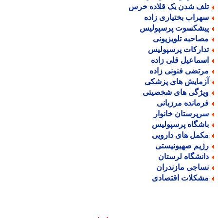
لف شدن یک قلاده خرس
هراب بختیاری زاده
یشکسوت پرسپولیس
صاحبه تلویزیونی
دارکات پرسپولیس
سماعیل قلی زاده
رتضی فنونی زاده
زمایش های پزشکی
یژگی های شخصیتی
رمانده مرزبانی
رپرستان خانوار
اشگاه پرسپولیس
کمل های دارویی
ژیم صهیونیستی
انشگاه لرستان
ساجی مازندران
شکلات اقتصادی