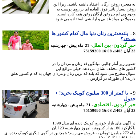
معجزه روغن آرگان اعتقاد داشته باشید، زیرا این
ن بسیار تاثیر فوق العاده ای بر روی پوست به
د می آورد.روغن آرگان روغن همه کاره است.
ولاً در مواد غذایی و آرایشی استفاده می شود. ...
بلندقدترین زنان دنیا مال کدام کشور ها
تند؟
ر گردون
-
بین الملل
-
21 ماه پیش - چهارشنبه
75159200
یر زیر آمار جالبی میانگین قد زنان و مردان را در
ر های مختلف نشان می دهد. خیلی مواقع این
ل مطرح می شود که بلند قد ترین زنان و مردان جهان به کدام کشور تعلق
ند؟ آن طورکه در گزارش ...
با کمتر از 300 میلیون کوییک بخرید! +
ول
ر گردون
-
اقتصادی
-
21 ماه پیش - چهارشنبه
75159096
در آگهی های بازار خودرو، کوییک دنده ای مدل 1398
با کارکرد 180 هزار کیلومتر، امروز چهارشنبه 23 آبان
ماه 272 میلیون تومان به فروش می رسد؛ همچنین در آگهی دیگری کوییک دنده ای