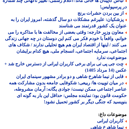
باس کاپیتان ها خالی ماند/ اعلام رسمی: تغییر ناگهانی چند شماره
پرسپولیس!
ز بین بردن حشرات برنج
زشکیان: علیرغم مشکلات دو سال گذشته، امروز ایران را به
ان یک کشور قدرتمند می شناسند
عاون وزیر خارجه: وقتی بعضی از مخالفت ها با مذاکره را می
نم، واقعاً با خودم فکر می کنم این دوستان در چه جهانی زندگی
کنند / اینها از اقتصاد ایران هم هیچ تحلیلی ندارند / شکاف های
ماعی، سرمایه اجتماعی، انسجام ملی، هیچ کدام برایشان
ضوعیت ندارد
ت جی پی تی برای برخی کاربران ایرانی از دسترس خارج شد +
 مرداد 1405)
ابی از نیما شاهرخ شاهی و دو برادر مشهور سینمای ایران
ر میان توییت ها/ ربیعی: شکوفایی جامعه بدون مشارکت همه
صر اجتماعی ممکن نیست/ جوادی یگانه: آرمان مشروطه،
مت قانون بود/ نماینده مجلس: حداقل این بار به گونه ای
یسید که جنگی دیگر بر کشور تحمیل نشود!
ضوعات داغ:
اربران ایرانی
یما شاهرخ شاهی