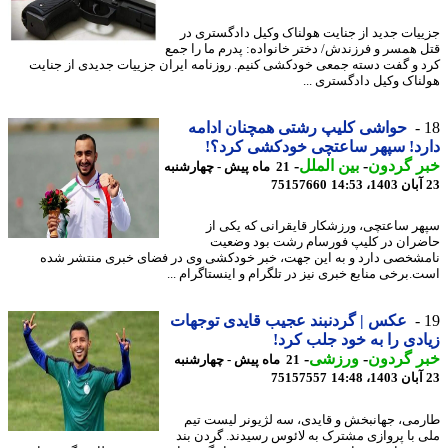
یات جدید از جنایت هولناک وکیل دادگستری در
 همسر و فرزندش/ دختر خانواده: پدرم ما را جمع
 و گفت دسته جمعی خودکشی کنیم. روزنامه ایران جزییات جدیدی از جنایت
ناک وکیل دادگستری ...
حواشی کلیپ رشتی همچنان ادامه
د! سپهر ساعتچی خودکشی کرد؟!
ر گردون
-
بین الملل
-
21 ماه پیش - چهارشنبه
75157660
ر ساعتچی، ورزشکار قایقرانی که یکی از
ران در کلیپ فورسام رشت بود وضعیت
شخصی دارد و به این جهت، خبر خودکشی وی در فضای خبری منتشر شده
.برخی منابع خبری نیز در تلگرام و اینستاگرام ...
عکس | گردنبند عجیب قایدی توجهات
دی را به خود جلب کرد!
ر گردون
-
ورزشی
-
21 ماه پیش - چهارشنبه
75157557
می، جهانبخش و قایدی، سه لژیونر لیست تیم
 با پروازی مشترک به لائوس رسیدند. گردن بند