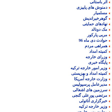
ثر باستانی
منوش های پاییزی
سلمیار
وهرخیراندیش
هادهای حمایتی
ک دونالد
ربی پارکور
وادث دی ماه 96
مراهی مردم
میته امداد
زرای خارجه
ایگاه خبری
زیر امور خارجه ترکیه
میته امداد و بهزیستی
زارت خارجه آمریکا
دیرعامل پرسپولیس
رزمین های اشغالی
رتضی پورعلی گنجی
برگزاری آناتولی
زیر خارجه ترکیه
عاون وزیر خارجه