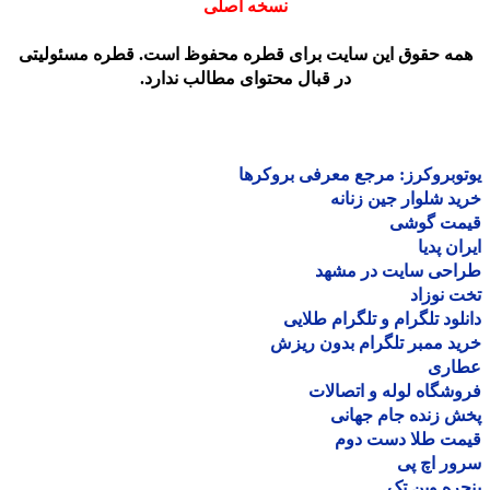
نسخه اصلی
مه حقوق این سایت برای قطره محفوظ است. قطره مسئولیتی
در قبال محتوای مطالب ندارد.
وبروکرز: مرجع معرفی بروکرها
د شلوار جین زنانه
مت گوشی
ان پدیا
احی سایت در مشهد
 نوزاد
لود تلگرام و تلگرام طلایی
د ممبر تلگرام بدون ریزش
اری
شگاه لوله و اتصالات
 زنده جام جهانی
مت طلا دست دوم
ر اچ پی
ره وین تک