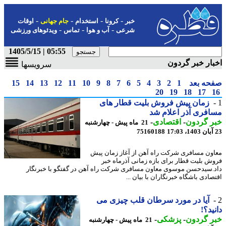
-
-
-
-
خبر
کرونا
استخدام
جام جهانی
اوقات
-
-
-
شرعی
آب و هوا
تماس
ویدئوهای ورزشی
05:55 | 1405/5/15
ار خبر گردون
سرویسها
حه بعد
1
2
3
4
5
6
7
8
9
10
11
12
13
14
15
20
19
18
17
زمان پیش فروش بلیت قطار های
فری آذر اعلام شد
ر گردون
-
اقتصادی
-
21 ماه پیش - چهارشنبه
75160188
ون مسافری شرکت راه آهن از آغاز زمان پیش
ش بلیت قطار برای بازه زمانی آذرماه خبر
.سیدحسن موسوی معاون مسافری شرکت راه آهن در گفتگو با خبرنگار
ادی باشگاه خبرنگاران با بیان ...
آیا در مورد سرطان قلب چیزی می
ید؟!
ر گردون
-
پزشکی
-
21 ماه پیش - چهارشنبه