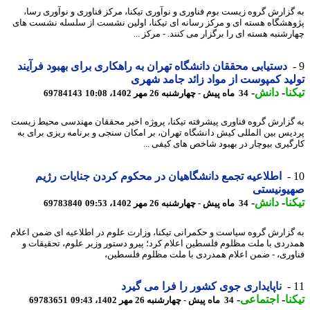
گزارش گروه زیست بوم فناوری و نوآوری تیکنا، مرکز فناوری و نوآوری رسا،
هشگاه هسته ای و مرکز رسانه ای تیکنا، اولین نشست از سلسله نشست های
رشنبه هسته ای را برگزار می کنند. - مرکز ...
دستیابی محققان دانشگاه تهران به راهکاری برای بهبود فرآیند
ید کمپوست از مواد زائد جامد شهری
نا
-
دانش
-
34 ماه پیش - چهارشنبه 26 مهر 1402، 10:08
69784143
گزارش گروه فناوری پیشرفته تیکنا، پروژه اخیر محققان مهندسی محیط زیست
یس بین المللی کیش دانشگاه تهران، بر امکان سنجی و برنامه ریزی برای به
گیری بیوچار در بهبود شاخص های کیفی ...
اطلاعیه تجمع دانشگاهیان در محکوم کردن جنایات رژیم
یونیستی
نا
-
دانش
-
34 ماه پیش - چهارشنبه 26 مهر 1402، 09:53
69783840
گزارش گروه سیاست و حکمرانی تیکنا، وزارت علوم در اطلاعیه ای ضمن اعلام
ردی با ملت مظلوم فلسطین اعلام کرد؛ پیرو دستور وزیر علوم، تحقیقات و
وری، - ضمن اعلام همدردی با ملت مظلوم فلسطین،
ناپایداری جوی کشور را فرا می گیرد
نا
-
اجتماعی
-
34 ماه پیش - چهارشنبه 26 مهر 1402، 09:43
69783651