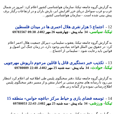
گزارش گروه جامعه تیکنا، سازمان هواشناسی کشور اعلام کرد: امروز در شمال
 و غرب سواحل دریای خزر افزایش ابر، بارش باران و در ارتفاعات رگبار برف
 بینی شده است. - سازمان هواشناسی کشور ...
اجتماع 5 هزار نفری هلال احمری ها در میدان فلسطین
نا
-
سیاسی
-
34 ماه پیش - چهارشنبه 26 مهر 1402، 09:38
69783567
گزارش گروه جامعه تیکنا، یعقوب سلیمانی، دبیرکل جمعیت هلال احمر اعلام
: در حقوق بین الملل قواعد بنیادینی وجود دارد، در زمان جنگ این اصول و
ین باید رعایت شود. - سلیمانی از اجتماع ...
تکذیب خبر دستگیری قاتل یا قاتلین مرحوم داریوش مهرجویی
نا
-
حوادث
-
34 ماه پیش - سه شنبه 25 مهر 1402، 22:48
69780089
گزارش گروه جامعه تیکنا، دفتر سخنگوی پلیس طی اطلاعیه ای اعلام کرد انتظار
رود تا رسانه های محترم مبتنی بر اخبار متقن و از مسیر دفتر سخنگوی پلیس
اع رسانی نموده و از گمانه زنی های ...
توسعه فضای بازی و حیاط مرکز «باغچه حواس» منطقه 15
نا
-
ورزشی
-
34 ماه پیش - سه شنبه 25 مهر 1402، 22:43
69780053