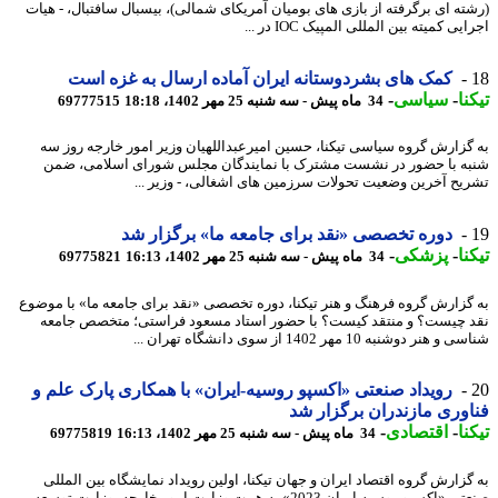
ته ای برگرفته از بازی های بومیان آمریکای شمالی)، بیسبال سافتبال، - هیات
یی کمیته بین المللی المپیک IOC در ...
کمک های بشردوستانه ایران آماده ارسال به غزه است
نا
-
سیاسی
-
34 ماه پیش - سه شنبه 25 مهر 1402، 18:18
69777515
گزارش گروه سیاسی تیکنا، حسین امیرعبداللهیان وزیر امور خارجه روز سه
ه با حضور در نشست مشترک با نمایندگان مجلس شورای اسلامی، ضمن
یح آخرین وضعیت تحولات سرزمین های اشغالی، - وزیر ...
دوره تخصصی «نقد برای جامعه ما» برگزار شد
نا
-
پزشکی
-
34 ماه پیش - سه شنبه 25 مهر 1402، 16:13
69775821
گزارش گروه فرهنگ و هنر تیکنا، دوره تخصصی «نقد برای جامعه ما» با موضوع
 چیست؟ و منتقد کیست؟ با حضور استاد مسعود فراستی؛ متخصص جامعه
هنر دوشنبه 10 مهر 1402 از سوی دانشگاه تهران ...
رویداد صنعتی «اکسپو روسیه-ایران» با همکاری پارک علم و
وری مازندران برگزار شد
نا
-
اقتصادی
-
34 ماه پیش - سه شنبه 25 مهر 1402، 16:13
69775819
گزارش گروه اقتصاد ایران و جهان تیکنا، اولین رویداد نمایشگاه بین المللی
صنعتی «اکسپو روسیه ایران 2023» به همت وزارت امور خارجه، وزارت توسعه