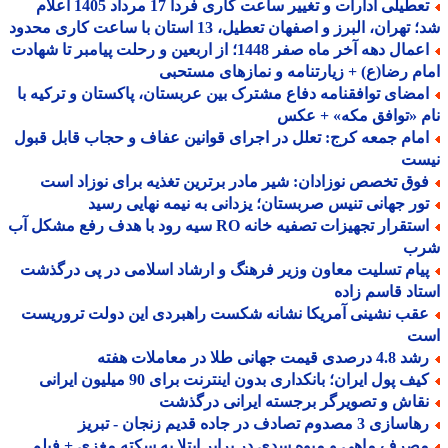
تعطیلی ادارات و تغییر ساعت کاری فردا 17 مرداد 1405 اعلام
هران، البرز و اصفهان تعطیل، 13 استان با ساعت کاری محدود
اعمال دهه آخر ماه صفر 1448؛ از اربعین و رحلت پیامبر تا شهادت
م رضا(ع) + زیارتنامه و نمازهای مستحبی
مضای توافقنامه دفاع مشترک بین عربستان، پاکستان و ترکیه با
 «توافق مکه» + عکس
مام جمعه کرج: تعلل در اجرای قوانین عفاف و حجاب قابل قبول
ست
وق تخصص نوزادان: شیر مادر برترین تغذیه برای نوزاد است
ور جهانی تنیس صربستان؛ یزدانی به نیمه نهایی رسید
استقرار تجهیزات تصفیه خانه RO سیه رود با هدف رفع مشکل آب
ب
یام تسلیت معاون وزیر فرهنگ و ارشاد اسلامی در پی درگذشت
اد قاسم زاده
قب نشینی آمریکا نشانه شکست راهبردی این دولت تروریست
ت
 درصدی قیمت جهانی طلا در معاملات هفته
ف پول ایران؛ بانکداری بدون اینترنت برای 90 میلیون ایرانی
قاش و تصویرگر برجسته ایرانی درگذشت
ازی 3 مصدوم تصادف در جاده قدیم زنجان - تبریز
صرف ماهی و میوه سدی در برابر ابتلا به سکته مغزی + فیلم