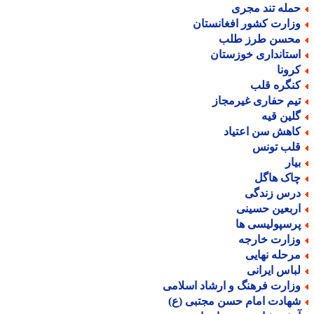
مله تند مجری
زارت کشور افغانستان
حسن طرز طلب
ستانداری خوزستان
رونا
نگره قلب
یم حفاری غیرمجاز
لین قیه
اهش سن اعتیاد
لب تونس
یار
اک هاگل
رس زندگی
ربعین حسینی
رسپولیسی ها
زارت خارجه
رحله نهایی
باس ایرانی
زارت فرهنگ و ارشاد اسلامی
هادت امام حسن مجتبی (ع)