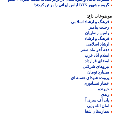
ه مشهور BTS لباس ایرانی را بر تن کردند!
ضوعات داغ:
رهنگ و ارشاد اسلامی
حلت پیامبر
امین رضاییان
رهنگ و ارشاد
رشاد اسلامی
هه آخر ماه صفر
سلام آباد غرب
مضای قرارداد
یروهای شرکتی
یلیارد تومان
رونده شهدای هسته ای
طار نیشابوری
یرنده
ندی
لی آف سری آ
مان الله پاپی
یمارستان شفا