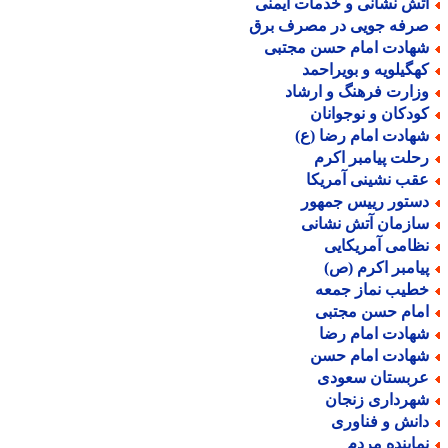
تش نشانی و خدمات ایمنی
رفه جویی در مصرف برق
هادت امام حسن مجتبی
هگیلویه و بویراحمد
زارت فرهنگ و ارشاد
ودکان و نوجوانان
هادت امام رضا (ع)
حلت پیامبر اکرم
قب نشینی آمریکا
ستور رییس جمهور
ازمان آتش نشانی
ظامی آمریکایی
یامبر اکرم (ص)
طیب نماز جمعه
مام حسن مجتبی
هادت امام رضا
هادت امام حسن
ربستان سعودی
هرداری زنجان
انش و فناوری
ماینده مردم