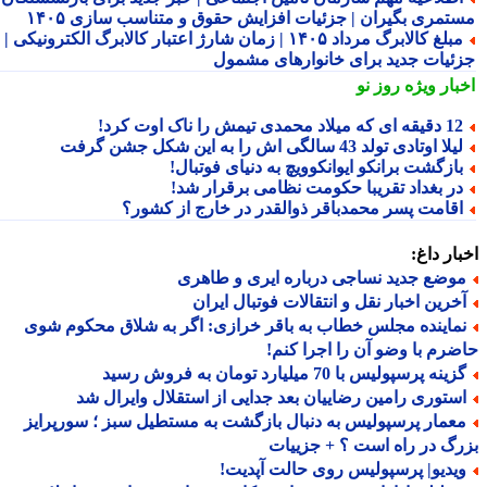
تمری بگیران | جزئیات افزایش حقوق و متناسب سازی ۱۴۰۵
مبلغ کالابرگ مرداد ۱۴۰۵ | زمان شارژ اعتبار کالابرگ الکترونیکی |
ئیات جدید برای خانوارهای مشمول
بار ویژه
روز نو
قه ای که میلاد محمدی تیمش را ناک اوت کرد!
لا اوتادی تولد 43 سالگی اش را به این شکل جشن گرفت
ازگشت برانکو ایوانکوویچ به دنیای فوتبال!
ر بغداد تقریبا حکومت نظامی برقرار شد!
قامت پسر محمدباقر ذوالقدر در خارج از کشور؟
ار داغ:
وضع جدید نساجی درباره ایری و طاهری
خرین اخبار نقل و انتقالات فوتبال ایران
ماینده مجلس خطاب به باقر خرازی: اگر به شلاق محکوم شوی
رم با وضو آن را اجرا کنم!
ینه پرسپولیس با 70 میلیارد تومان به فروش رسید
ستوری رامین رضاییان بعد جدایی از استقلال وایرال شد
عمار پرسپولیس به دنبال بازگشت به مستطیل سبز ؛ سورپرایز
گ در راه است ؟ + جزییات
یدیو| پرسپولیس روی حالت آپدیت!