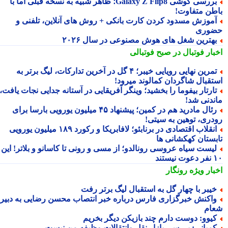
بررسی گوشی Galaxy Z Flip8؛ ظاهر شبیه به نسخه قبلی اما با
طن متفاوت!
موزش مسدود کردن کارت بانکی + روش های آنلاین، تلفنی و
وری
هترین شغل های هوش مصنوعی در سال ۲۰۲۶
بار فوتبال در صبح فوتبالی
تمرین نهایی رویایی خیبر؛ ۴ گل در آخرین تدارکات، لیگ برتر به
تقبال شاگردان کمالوند میرود!
ارتار بیفوما را بخشید؛ وینگر آفریقایی در آستانه جدایی نجات یافت،
ندنی شد!
رئال مادرید هم در کمین؛ پیشنهاد ۴۵ میلیون یورویی بارسا برای
دری، توهین به سیتی!
انقلاب اقتصادی در برنابئو؛ لافابریکا و رکورد ۱۸۹ میلیون یورویی
بستان کهکشانی ها
یست سیاه عروسی رونالدو؛ از مسی و رونی تا کاسانو و بلاتر! این
یستند
بار ویژه
رونگار
یبر با چهار گل به استقبال لیگ برتر رفت
اکنش خبرگزاری فارس درباره خبر انتصاب محسن رضایی به دبیری
ام
یوو: دوست دارم چند بازیکن دیگر بخریم
مپانی: بررسی بازار نقل وانتقالات وظیفه من نیست