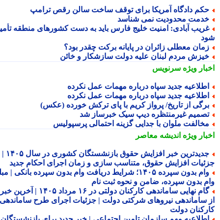
کم دادگاه آمریکا برای توقف ساخت سالن رقص ترامپ
دمت محدودیت نمی شناسد
ریب آبادی: امنیت خلیج فارس باید به دست کشورهای منطقه تأمین
د
مان معطلی زائران در پایانه برکت چقدر بود؟
یزش مردم لبنان علیه دولت سازشکار و خائن
بار ویژه
سرنویس
طلاعیه جدید سپاه درباره مهمات عمل نکرده
طلاعیه جدید سپاه درباره مهمات عمل نکرده
رگی از تاریخ/ پرواز کریم با پای ترکش خورده (عکس)
صمیم غیرمنتظره دیپ سیک خبرساز شد
خالفت ملوان با جدایی گزینه احتمالی پرسپولیس
بار ویژه
اندیشه معاصر
جدیدترین خبر افزایش حقوق بازنشستگان کشوری در سال ۱۴۰۵ |
ئیات افزایش حقوق، متناسب سازی و زمان اجرای احکام جدید
وام بدون سپرده ۱۴۰۵؛ شرایط دریافت وام بدون سپرده بانکی | مبلغ
م بدون سپرده، ضامن و نحوه ثبت نام
گام نهایی ساماندهی کارکنان دولتی در ۱۶ مرداد ۱۴۰۵ | آخرین خبر
 ساماندهی نیروهای شرکتی دولت | جزئیات اجرای طرح ساماندهی
رکنان دولت
طلاعیه مهم سازمان تامین اجتماعی | خبر جدید برای بازنشستگان و