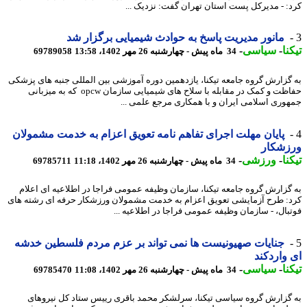
: - مدیرکل پست استان تهران گفت: نزدیک ...
مانور مدیریت پاسخ به حوادث شیمیایی برگزار شد
نا
-
سیاسی
-
34 ماه پیش - چهارشنبه 26 مهر 1402، 13:58
69789058
گزارش گروه جامعه تیکنا، یازدهمین دوره آموزشی بین المللی جنبه های پزشکی
حفاظت و کمک در مقابله با سلاح های شیمیایی سازمان opcw که به میزبانی
وری اسلامی ایران و با همکاری مرجع علمی ...
پایان مهلت اجرای تفاهم نامه تعویق اعزام به خدمت مشمولان
زشکار
نا
-
ورزشی
-
34 ماه پیش - چهارشنبه 26 مهر 1402، 11:18
69785711
گزارش گروه جامعه تیکنا، سازمان وظیفه عمومی فراجا در اطلاعیه ای اعلام
: طرح آزمایشی تعویق اعزام به خدمت مشمولان ورزشکار حرفه ای رشته های
بال، - سازمان وظیفه عمومی فراجا در اطلاعیه ...
جنایات صهیونیست ها نمی تواند بر عزم مردم فلسطین خدشه
واردکند
نا
-
سیاسی
-
34 ماه پیش - چهارشنبه 26 مهر 1402، 11:08
69785470
گزارش گروه سیاسی تیکنا، سرلشکر محمد باقری رییس ستاد کل نیروهای