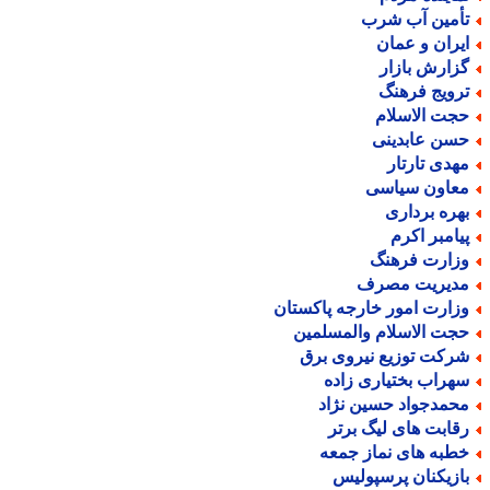
أمین آب شرب
یران و عمان
زارش بازار
رویج فرهنگ
جت الاسلام
سن عابدینی
هدی تارتار
عاون سیاسی
هره برداری
یامبر اکرم
زارت فرهنگ
دیریت مصرف
زارت امور خارجه پاکستان
جت الاسلام والمسلمین
رکت توزیع نیروی برق
هراب بختیاری زاده
حمدجواد حسین نژاد
قابت های لیگ برتر
طبه های نماز جمعه
ازیکنان پرسپولیس