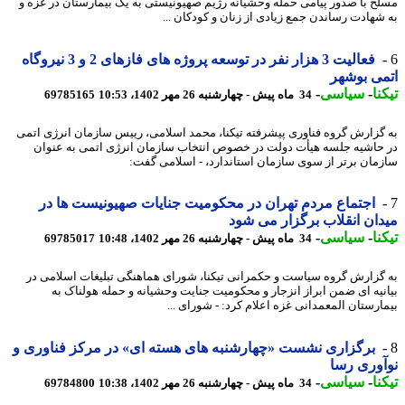
ح با صدور پیامی حمله وحشیانه رژیم صهیونیستی به یک بیمارستان در غزه و
شهادت رساندن جمع زیادی از زنان و کودکان ...
فعالیت 3 هزار نفر در توسعه پروژه های فازهای 2 و 3 نیروگاه
ی بوشهر
نا
-
سیاسی
-
34 ماه پیش - چهارشنبه 26 مهر 1402، 10:53
69785165
گزارش گروه فناوری پیشرفته تیکنا، محمد اسلامی، رییس سازمان انرژی اتمی
حاشیه جلسه هیأت دولت در خصوص انتخاب سازمان انرژی اتمی به عنوان
مان برتر از سوی سازمان استاندارد، - اسلامی گفت:
اجتماع مردم تهران در محکومیت جنایات صهیونیست ها در
ان انقلاب برگزار می شود
نا
-
سیاسی
-
34 ماه پیش - چهارشنبه 26 مهر 1402، 10:48
69785017
گزارش گروه سیاست و حکمرانی تیکنا، شورای هماهنگی تبلیغات اسلامی در
نیه ای ضمن ابراز انزجار و محکومیت جنایت وحشیانه و حمله هولناک به
ارستان المعمدانی غزه اعلام کرد: - شورای ...
برگزاری نشست «چهارشنبه های هسته ای» در مرکز فناوری و
وری رسا
نا
-
سیاسی
-
34 ماه پیش - چهارشنبه 26 مهر 1402، 10:38
69784800