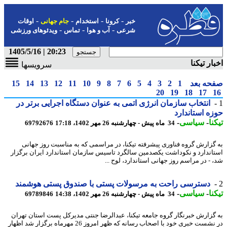
-
-
-
-
خبر
کرونا
استخدام
جام جهانی
اوقات
-
-
-
شرعی
آب و هوا
تماس
ویدئوهای ورزشی
20:23 | 1405/5/16
ار تیکنا
سرویسها
حه بعد
1
2
3
4
5
6
7
8
9
10
11
12
13
14
15
20
19
18
17
انتخاب سازمان انرژی اتمی به عنوان دستگاه اجرایی برتر در
ه استاندارد
نا
-
سیاسی
-
34 ماه پیش - چهارشنبه 26 مهر 1402، 17:18
69792676
گزارش گروه فناوری پیشرفته تیکنا، در مراسمی که به مناسبت روز جهانی
اندارد و نکوداشت یکصدمین سالگرد تاسیس سازمان استاندارد ایران برگزار
 - در مراسم روز جهانی استاندارد، لوح ...
دسترسی راحت به مرسولات پستی با صندوق پستی هوشمند
نا
-
سیاسی
-
34 ماه پیش - چهارشنبه 26 مهر 1402، 14:38
69789846
گزارش خبرنگار گروه جامعه تیکنا، عبدالرضا جنتی مدیرکل پست استان تهران
در نشست خبری خود با اصحاب رسانه که ظهر امروز 26 مهرماه برگزار شد اظهار