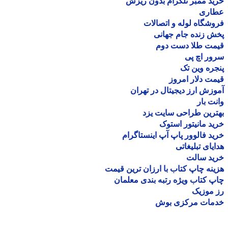
د ممبر تلگرام بدون ریزش
اری
شگاه لوله و اتصالات
 زنده جام جهانی
مت طلا دست دوم
ر اچ پی
ره وین تک
ت دلار امروز
زش ارز دیجیتال در تهران
ت بار
رین طراحی سایت یزد
د مانیتور استوک
د فالوور پاپ آپ اینستاگرام
یای تبلیغاتی
ید سالت
نه چاپ کتاب با ارزان ترین قیمت
 کتاب ویژه رتبه بندی معلمان
موزیک
مات مرکزی بوش