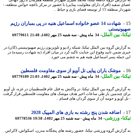
گزارش گروه جامعه تیکنا، محمد شیری شهردار منطقه همزمان با روز جهانی
ی سفید (افراد دارای معلولیت بینایی) با حضور در مرکز باغچه حواس منطقه، -
طقه 15 از توسعه فضای بازی و حیاط ...
شهادت 14 عضو خانواده اسماعیل هنیه در پی بمباران رژیم
یونیستی
نا
-
بین الملل
-
34 ماه پیش - سه شنبه 25 مهر 1402، 21:48
69779611
گزارش گروه بین الملل تیکنا، شبکه رادیو و تلویزیون رژیم صهیونیستی (کان) در
ی ضمن تایید وقوع این جنایت تاکید کرد در میان افراد (به شهادت رسیده) در
 حمله پسر اسماعیل هنیه هم به چشم می خورد.
موشک باران پیاپی تل آویو از سوی مقاومت فلسطین
نا
-
بین الملل
-
34 ماه پیش - سه شنبه 25 مهر 1402، 21:03
69779189
گزارش گروه بین الملل تیکنا، در واکنش به قتل عام فلسطینیان در غزه، تل آویو
ی چندمین بار طی ساعات اخیر هدف موشک های مقاومت فلسطین قرار گرفت.
ل آویو و حومه آن از سوی گردان های قسام ...
اضافه شدن پنج رشته به بازی های المپیک 2028
نا
-
ورزشی
-
34 ماه پیش - سه شنبه 25 مهر 1402، 19:58
69778536
گزارش گروه ورزشی تیکنا، حضور رشته های پنجگانه مدرن، اسکواش، لاکراس