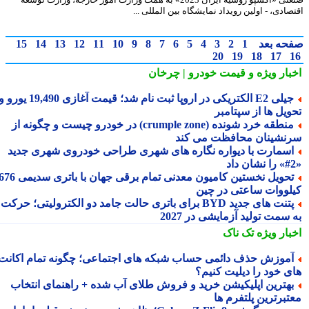
ادی، - اولین رویداد نمایشگاه بین المللی ...
حه بعد
1
2
3
4
5
6
7
8
9
10
11
12
13
14
15
20
19
18
17
بار ویژه
و قیمت خودرو | چرخان
جیلی E2 الکتریکی در اروپا ثبت نام شد؛ قیمت آغازی 19,490 یورو و
ویل ها از سپتامبر
منطقه خرد شونده (crumple zone) در خودرو چیست و چگونه از
نشینان محافظت می کند
سمارت با دیواره نگاره های شهری طراحی خودروی شهری جدید
تحویل نخستین کامیون معدنی تمام برقی جهان با باتری سدیمی 676
لووات ساعتی در چین
پتنت های جدید BYD برای باتری حالت جامد دو الکترولیتی؛ حرکت
سمت تولید آزمایشی در 2027
بار ویژه
تک ناک
موزش حذف دائمی حساب شبکه های اجتماعی؛ چگونه تمام اکانت
ی خود را دیلیت کنیم؟
هترین اپلیکیشن خرید و فروش طلای آب شده + راهنمای انتخاب
تبرترین پلتفرم ها