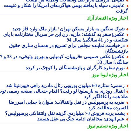
ابدینی: سپاه با پدافند بومی هواگردهای آمریکا را شکار و غنیمت
فت
بار ویژه
اقتصاد آزاد
وک سنگین به بازار مسکن تهران / بازار ملک وارد فاز جدید
کس| سفر به گذشته؛ ماریه، زن ابن حر سریال مختارنامه با پای
 و در 41 سالگی؛ سال 94
رخواست نماینده مجلس برای تسریع در همسان سازی حقوق
زنشستگان
عکس| عکس صمیمی «قریبیان، کیمیایی و بهروز وثوقی» در 33 و 37
لگی؛ سال 53
ورم سفره کارگران و بازنشستگان را کوچک تر کرده
بار ویژه
ایونا نیوز
می؛ ستاره 60 میلیون یورویی رئال مادرید راهی فیورنتینا شد
نتقال رودری به بارسلونا لو رفت؟ اقدام جنجالی صفحه رسمی توپ
ا همه را غافلگیر کرد
ربه به پرسپولیس در نقل وانتقالات؛ ملوان با جدایی امیررضا
سرده مخالفت کرد
شت پرده فروش 70 میلیاردی گزینه نقل وانتقالاتی پرسپولیس؟
لم الهدی: مخالفان ادامه جنگ بی عقل هستند
بار ویژه
تسنیم نیوز