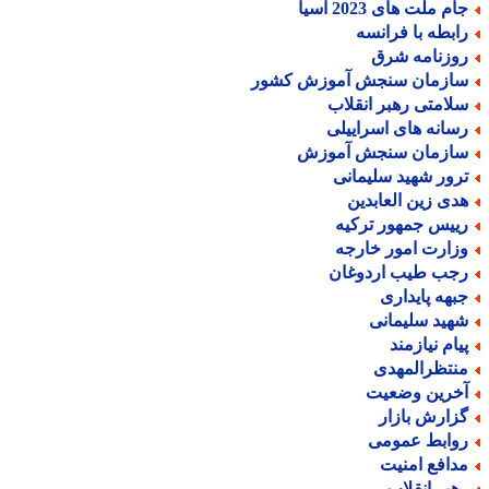
م ملت های 2023 آسیا
ابطه با فرانسه
وزنامه شرق
ازمان سنجش آموزش کشور
لامتی رهبر انقلاب
سانه های اسراییلی
ازمان سنجش آموزش
رور شهید سلیمانی
دی زین العابدین
ییس جمهور ترکیه
زارت امور خارجه
جب طیب اردوغان
بهه پایداری
هید سلیمانی
یام نیازمند
نتظرالمهدی
خرین وضعیت
زارش بازار
وابط عمومی
دافع امنیت
هبر انقلاب