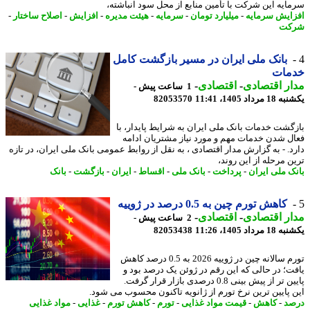
ایه این شرکت با تأمین منابع از محل سود انباشته،
ایش سرمایه
-
میلیارد تومان
-
سرمایه
-
هیئت مدیره
-
افزایش
-
اصلاح ساختار
-
کت
بانک ملی ایران در مسیر بازگشت کامل
مات
ر اقتصادی
-
اقتصادی
-
1 ساعت پیش -
رداد 1405، 11:41
82053570
گشت خدمات بانک ملی ایران به شرایط پایدار، با
ل شدن خدمات مهم و مورد نیاز مشتریان ادامه
د. - به گزارش مدار اقتصادی ، به نقل از روابط عمومی بانک ملی ایران، در تازه
ن مرحله از این روند،
ک ملی ایران
-
پرداخت
-
بانک ملی
-
اقساط
-
ایران
-
بازگشت
-
بانک
کاهش تورم چین به 0.5 درصد در ژوییه
ر اقتصادی
-
اقتصادی
-
2 ساعت پیش -
رداد 1405، 11:26
82053438
تورم سالانه چین در ژوییه 2026 به 0.5 درصد کاهش
ت؛ در حالی که این رقم در ژوئن یک درصد بود و
پایین تر از پیش بینی 0.8 درصدی بازار قرار گرفت.
 پایین ترین نرخ تورم از ژانویه تاکنون محسوب می شود.
د
-
کاهش
-
قیمت مواد غذایی
-
تورم
-
کاهش تورم
-
غذایی
-
مواد غذایی