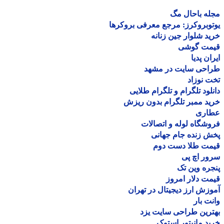
ه باحال مگ
وبروکرز: مرجع معرفی بروکرها
د شلوار جین زنانه
مت گوشی
ان پدیا
احی سایت در مشهد
 نوزاد
لود تلگرام و تلگرام طلایی
د ممبر تلگرام بدون ریزش
اری
شگاه لوله و اتصالات
 زنده جام جهانی
مت طلا دست دوم
ر اچ پی
ره وین تک
ت دلار امروز
زش ارز دیجیتال در تهران
ت بار
رین طراحی سایت یزد
د مانیتور استوک