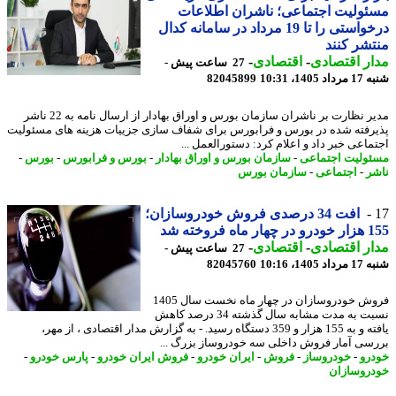
ولیت اجتماعی؛ ناشران اطلاعات
درخواستی را تا 19 مرداد در سامانه کدال
شر کنند
ر اقتصادی
-
اقتصادی
-
27 ساعت پیش -
1405، 10:31
82045899
مدیر نظارت بر ناشران سازمان بورس و اوراق بهادار از ارسال نامه به 22 ناشر
رفته شده در بورس و فرابورس برای شفاف سازی جزییات هزینه های مسئولیت
ماعی خبر داد و اعلام کرد: دستورالعمل ...
ولیت اجتماعی
-
سازمان بورس و اوراق بهادار
-
بورس و فرابورس
-
بورس
-
ر
-
اجتماعی
-
سازمان بورس
افت 34 درصدی فروش خودروسازان؛
اه فروخته شد
ر اقتصادی
-
اقتصادی
-
27 ساعت پیش -
1405، 10:16
82045760
فروش خودروسازان در چهار ماه نخست سال 1405
نسبت به مدت مشابه سال گذشته 34 درصد کاهش
یافته و به 155 هزار و 359 دستگاه رسید. - به گزارش مدار اقتصادی ، از مهر،
سی آمار فروش داخلی سه خودروساز بزرگ ...
رو
-
خودروساز
-
فروش
-
ایران خودرو
-
فروش ایران خودرو
-
پارس خودرو
-
روسازان