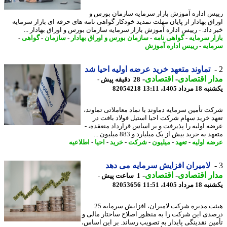
س اداره آموزش بازار سرمایه سازمان بورس و
اق بهادار از پایان مهلت تمدید خودکار گواهی نامه های حرفه ای بازار سرمایه
 داد. - رییس اداره آموزش بازار سرمایه سازمان بورس و اوراق بهادار ...
ار سرمایه
-
گواهی نامه
-
سازمان بورس و اوراق بهادار
-
سازمان
-
گواهی
-
ایه
-
رییس اداره آموزش
تماوند متعهد خرید عرضه اولیه احیا شد
ر اقتصادی
-
اقتصادی
-
28 دقیقه پیش -
رداد 1405، 13:11
82054218
ت تأمین سرمایه دماوند با نماد معاملاتی تماوند،
د خرید سهام شرکت احیا استیل فولاد بافت در
ه اولیه را پذیرفت و بر اساس قرارداد منعقده، -
 به خرید بیش از یک میلیارد و 883 میلیون ...
ه اولیه
-
تعهد
-
میلیون
-
شرکت
-
خرید
-
احیا
-
اطلاعیه
لامیران افزایش سرمایه می دهد
ر اقتصادی
-
اقتصادی
-
1 ساعت پیش -
رداد 1405، 11:51
82053656
هیئت مدیره شرکت لامیران، افزایش سرمایه 25
دی این شرکت را به منظور اصلاح ساختار مالی و
ین نقدینگی پایدار به تصویب رساند. بر این اساس،