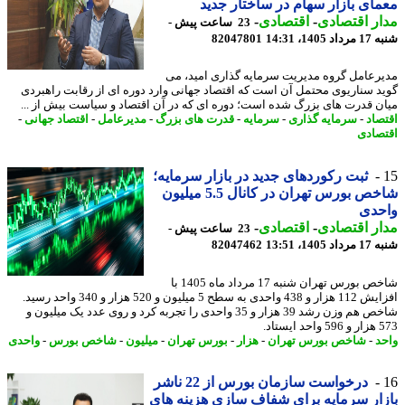
ای بازار سهام در ساختار جدید
ر اقتصادی
-
اقتصادی
-
23 ساعت پیش -
1405، 14:31
82047801
رعامل گروه مدیریت سرمایه گذاری امید، می
د سناریوی محتمل آن است که اقتصاد جهانی وارد دوره ای از رقابت راهبردی
ن قدرت های بزرگ شده است؛ دوره ای که در آن اقتصاد و سیاست بیش از ...
صاد
-
سرمایه گذاری
-
سرمایه
-
قدرت های بزرگ
-
مدیرعامل
-
اقتصاد جهانی
-
صادی
ثبت رکوردهای جدید در بازار سرمایه؛
شاخص بورس تهران در کانال 5.5 میلیون
حدی
ر اقتصادی
-
اقتصادی
-
23 ساعت پیش -
1405، 13:51
82047462
شاخص بورس تهران شنبه 17 مرداد ماه 1405 با
افزایش 112 هزار و 438 واحدی به سطح 5 میلیون و 520 هزار و 340 واحد رسید.
شاخص هم وزن رشد 39 هزار و 35 واحدی را تجربه کرد و روی عدد یک میلیون و
یستاد.
د
-
شاخص بورس تهران
-
هزار
-
بورس تهران
-
میلیون
-
شاخص بورس
-
واحدی
درخواست سازمان بورس از 22 ناشر
ار سرمایه برای شفاف سازی هزینه های