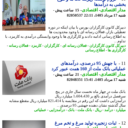
ی به درآمدها
ر اقتصادی
-
اقتصادی
-
15 ساعت پیش -
1405، 22:11
82050537
رکل کانون کارگزاران بورس با بیان اینکه در دوره
یلی بازار، فعالان رسانه ای با وجود محدودیت ها
اطلاع رسانی ادامه دادند و کارگزاری ها با وجود وابستگی درآمدی به کارمزد، با
م ...
رکل کانون کارگزاران
-
فعالان رسانه ای
-
کارگزاران
-
کارمزد
-
فعالان رسانه
-
گزاری ها
-
اطلاع رسانی
با جهش 95 درصدی، درآمدهای
تی بانک ملت از 160 همت عبور کرد
ر اقتصادی
-
اقتصادی
-
21 ساعت پیش -
1405، 15:41
82048351
ک ملت در چهار ماه نخست سال جاری در پنج
سرفصل درآمدی بالغ بر 1،604،430 میلیارد ریال
درآمدزایی داشت که این رقم در مقایسه با 821،414 میلیارد ریال مقطع مشابه
گذشته نشان دهنده جهشی 95 درصدی ...
ارد
-
درآمد
-
ریال
-
بانک ملت
-
بانک
-
درآمدزایی
-
عملیاتی
ثبات زنجیره تولید مرغ و تخم مرغ