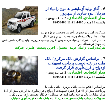
آغاز تولید آزمایشی هامون زامیاد از
اد؛ انبوه سازی از شهریور
ر اقتصادی
-
اقتصادی
-
2 ساعت پیش -
رداد 1405، 11:21
82053406
ت زامیاد درخصوص آخرین وضعیت پروژه تولید
اپ هانتر پلاس (هامون) توضیحاتی بر روی کدال
شر کرد. - شرکت زامیاد درخصوص آخرین وضعیت پروژه تولید پیکاپ هانتر پلاس
مون) توضیحاتی بر ...
ت زامیاد
-
زامیاد
-
تولید
-
محصول
-
آخرین وضعیت
-
هامون
-
شرکت
براساس گزارش بانک مرکزی؛ بانک
 در رتبه نخست پرداخت تسهیلات
واج و فرزندآوری قرار گرفت
ر اقتصادی
-
اقتصادی
-
2 ساعت پیش -
رداد 1405، 11:11
82053311
اساس اعلام سایت بانک مرکزی، بانک ملت با
پرداخت بیش از 48 هزار فقره تسهیلات ازدواج و فرزندآوری به ارزش بیش از 115
ر میلیارد ریال در سه ماهه ابتدای امسال، - جایگاه نخست را در بین بانک ...
یلات ازدواج
-
بانک
-
تسهیلات
-
پرداخت
-
بانک ملت
-
فرزندآوری
-
میلیارد