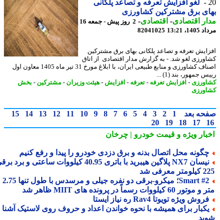
لغو افزایش تعرفه و تصاعد پلکانی
ای برق مشترکین کشاورزی
ر اقتصادی
-
اقتصادی
-
2 روز پیش - جمعه 16
1، 13:21
82041025
ایش تعرفه و تصاعد پلکانی بهای برق مشترکین
ورزی لغو شد. - به گزارش مدار اقتصادی از اتاق
اصناف کشاورزی و منابع طبیعی ایران، با ابلاغ مورخ 31 تیر ماه 1405 معاون اول
 جمهور، بند (1) ...
ورزی
-
افزایش تعرفه
-
تعرفه
-
افزایش
-
هیئت وزیران
-
مشترکین
-
بخش
ورزی
حه بعد
1
2
3
4
5
6
7
8
9
10
11
12
13
14
15
20
19
18
17
بار ویژه
و قیمت خودرو | چرخان
گونه محل اتصال بدنه و برق دزدی خودرو را پیدا و رفع کنیم
نیسان NX7 پلاگین هیبرید با باتری 40.95 کیلووات ساعتی و برد برقی
 معرفی شد
Smart #2؛ میکرو-برقی دو نفره جیلی و مرسدس با طول تنها 2.75
ور 60 کیلووات رسماً در پرونده های MIIT ظاهر شد
روش ویژه تویوتا Rav4 ره نیاز ایستا
کبار برای همیشه با نحوه خواندن اعداد و حروف روی لاستیک آشنا
ید