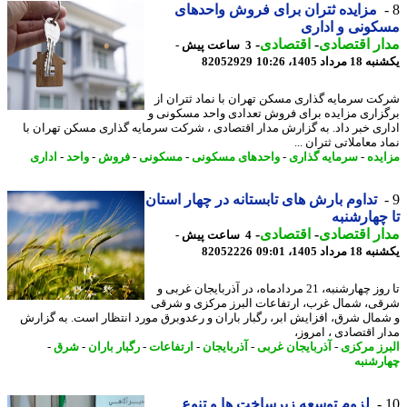
مزایده ثتران برای فروش واحدهای
ونی و اداری
ر اقتصادی
-
اقتصادی
-
3 ساعت پیش -
رداد 1405، 10:26
82052929
ت سرمایه گذاری مسکن تهران با نماد ثتران از
زاری مزایده برای فروش تعدادی واحد مسکونی و
ری خبر داد. به گزارش مدار اقتصادی ، شرکت سرمایه گذاری مسکن تهران با
 معاملاتی ثتران ...
یده
-
سرمایه گذاری
-
واحدهای مسکونی
-
مسکونی
-
فروش
-
واحد
-
اداری
تداوم بارش های تابستانه در چهار استان
چهارشنبه
ر اقتصادی
-
اقتصادی
-
4 ساعت پیش -
رداد 1405، 09:01
82052226
تا روز چهارشنبه، 21 مردادماه، در آذربایجان غربی و
ی، شمال غرب، ارتفاعات البرز مرکزی و شرقی
مال شرق، افزایش ابر، رگبار باران و رعدوبرق مورد انتظار است. به گزارش
ر اقتصادی ، امروز،
رز مرکزی
-
آذربایجان غربی
-
آذربایجان
-
ارتفاعات
-
رگبار باران
-
شرق
-
رشنبه
لزوم توسعه زیرساخت ها و تنوع