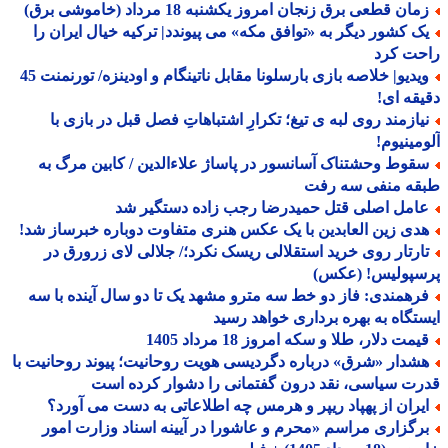
ان قطعی برق زنجان امروز یکشنبه 18 مرداد (خاموشی برق)
ک کشور دیگر به «توافق مکه» می پیوندد| ترکیه خیال ایران را
حت کرد
ویدیو| خلاصه بازی بارسلونا مقابل ناتینگام و اودینزه/ تورنمنت 45
قه ای!
یازمند روی لبه ی تیغ؛ تکرارِ اشتباهاتِ فصل قبل در بازی با
مینیوم!
قوط وحشتناک آسانسور در پاساژ علاءالدین / کابین مرگ به
قه منفی سه رفت
امل اصلی قتل حمیدرضا رجب زاده دستگیر شد
دی زین العابدین با یک عکس هنری متفاوت دوباره خبرساز شد!
ارتار روی خرید استقلالی ریسک نکرد؛/ جلالی لای زرورق در
سپولیس! (عکس)
رهمندی: فاز دو خط سه مترو مشهد یک تا دو سال آینده با سه
تگاه به بهره برداری خواهد رسید
مت دلار، طلا و سکه امروز 18 مرداد 1405
شدار «شرق» درباره دگردیسی هویت روحانیت؛ پیوند روحانیت با
ت سیاسی، نقد درون گفتمانی را دشوار کرده است
یران از پهپاد ریپر و هرمس چه اطلاعاتی به دست می آورد؟
رگزاری مراسم «محرم و عاشورا در آیینه اسناد وزارت امور