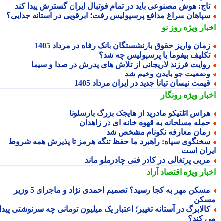
اج: هوش مصنوعی باید در تمام فوتبال ایران گسترش پیدا کند
پاهان سراغ مدافع پرسپولیس رفت؛ ابرقویی در آستانه جدایی؟
بار ویژه
روز نو
مان واریز حقوق بازنشستگان بانک رفاه در مرداد 1405
کلیف بیفوما با پرسپولیس چه شد؟
وایت فرزند لاریجانی از تلاش های پدرش در صدا و سیما
ضعیت جو بایدن وخیم شد
یمت نیسان تیانا جدید در ایران مرداد 1405
بار ویژه
رونگار
راس اتلتیکو مادرید از هایجک بزرگ بارسلونا
مله مسلحانه به قهوه خانه ای در زاهدان
مان معارفه نکونام مشخص شد
خنگوی سپاه: راهبرد ما حفظ تنگه هرمز تا پذیرش همه شروط
ران است
ربی پرتغالی در کادر فنی چادرملو ماند
بار ویژه
اقتصاد آزاد
مسکن مهر به کجا رسید؟ تصمیم احمدی نژاد و ماجرای 5 وزیر
کن
الابرگ در آستانه تغییر؛ اعتبار یک میلیون تومانی چه سرنوشتی پیدا
 کند؟