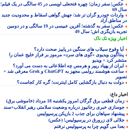
عکس| سفر زمان؛ چهره فتحعلی اویسی در 45 سالگی در یک فیلم؛
 69
اردات خودرو گران تر شد/ جهش گواهی اسقاط و محدودیت جدید
 مناطق آزاد
عکس| سفر به گذشته؛ آفرین عبیسی در 19 سالگی و در دومین
ربه بازیگری اش؛ سال 49
بار ویژه
تک ناک
یا وقوع سیلاب های سنگین در پاییز صحت دارد؟
نتاگون ویدیوی «گوی های سرد» مرموز بر فراز خلیج عمان را
تشر کرد + ویدیو
یران از پهپاد ریپر و هرمس چه اطلاعاتی به دست می آورد؟
ساعت هوشمند رولمی مجهز به ChatGPT و Grok معرفی شد +
ویر
ولت به دنبال بازگشایی کامل اینترنت؛ گره کار کجاست؟
ار داغ:
ان قطعی برق گرگان امروز یکشنبه 18 مرداد (خاموشی برق)
وسازی خبری رجانیوز درباره وضعیت سلامتی رهبر انقلاب+سند
شنهاد سپاهان برای جذب 2 بازیکن پرسپولیس
لالی لای زرورق در پرسپولیس! (عکس)
عدا می گویم چرا به پرسپولیس نرفتم