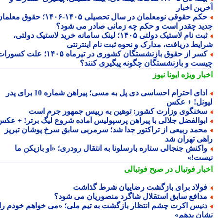
رین اخبار
حکم حقوقی نومعلمان در سال تحصیلی ۱۴۰۵-۱۴۰۶؛ حقوق معلمان
ید چقدر است و حکم چه زمانی صادر می شود؟
ثبت نام لاستیک دولتی ۱۴۰۵؛ لینک سامانه خرید لاستیک دولتی،
ایط دریافت، مدارک و نحوه ثبت نام اینترنتی
کسر از حقوق بازنشستگان کشوری در تیرماه ۱۴۰۵؛ علت کسورات
ست و بازنشستگان چگونه پیگیری کنند؟
بار ویژه
ایونا نیوز
ادای احترام احساسی دی پل به مسی؛ پیراهن شماره 10 برای پدر
ونل! + عکس
خنگوی وزارت کشور: توهین به رییس جمهور جرم است
بوالفضل جلالی با پیراهن پرسپولیس آماده شروع لیگ برتر! + عکس
حمد ربیعی از تراکتور جدا شد؛ سرمربی سابق سرخ پوشان تبریز
هی تهران شد
اکنش جنجالی ستاره بارسلونا به انتقال رودری؛ «او بازیکن ما
ست!»
بار فوتبال در صبح فوتبالی
ولاد برای بازگشت رضاییان شرط گذاشت
دافع سابق استقلال شاگرد منصوریان می شود؟
نیس اکرت چشم انتظار بازگشت به تیم ملی؛ «می خواهم خودم را
ان بدهم»