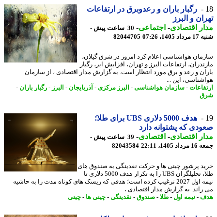
رگبار باران و رعدوبرق در ارتفاعات
ان و البرز
ر اقتصادی
-
اجتماعی
-
30 ساعت پیش -
1405، 07:26
82044705
مان هواشناسی اعلام کرد امروز در شرق گیلان،
ندران، ارتفاعات البرز و تهران، افزایش ابر، رگبار
ان و رعد و برق مورد انتظار است. به گزارش مدار اقتصادی ، از سازمان
شناسی، این ...
فاعات
-
سازمان هواشناسی
-
البرز مرکزی
-
آذربایجان
-
البرز
-
رگبار باران
-
ق
هدف 5000 دلاری UBS برای طلا؛
دی که پشتوانه دارد
ر اقتصادی
-
اقتصادی
-
39 ساعت پیش -
 1405، 22:11
82043584
د پرشور چینی ها و حرکت نقدینگی به صندوق های
طلا، تحلیلگران UBS را به تکرار هدف 5000 دلاری تا
نیمه اول 2027 ترغیب کرده است؛ هدفی که ریسک های کوتاه مدت را به حاشیه
راند. به گزارش مدار اقتصادی ،
ف
-
نیمه اول
-
طلا
-
صندوق
-
نقدینگی
-
چینی ها
-
چینی