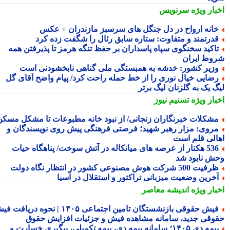
بار ویژه
سرنویس
انه ارواح در دل جنگل های سرسبز مازندران + عکس
درتمند و متفاوت: ستاره سابق رئال را شگفت زده کرد
اکید سخنگوی سپاه پاسداران بر حفظ تنگه هرمز تا پذیرفتن همه
وط ایران
زیر کشور: خدشه به همبستگی ملی گناهی نابخشودنی است
ضایی خیال نوری را از خط حمله راحت کرد/ پیام واضح آقای گل
گ یک به گلزنان لیگ برتر
بار ویژه
تسنیم نیوز
شکلات خبرنگاران زنجانی/ از نبود خانه مطبوعات تا مشکل مسکن
روی: مزار رهبر شهید؛ فرصتی فرهنگی پیش روی نویسندگان و
الی قلم است
536 هکتار از عرصه های میانکاله در آتش سوخت/ پناهگاه حیات
ش نابود شد
فیت 500 شرکت هوش مصنوعی کشور در انتظار نگاه دولت
خرین وضعیت میزبانی تراکتور و استقلال در آسیا
بار ویژه
اندیشه معاصر
فیش حقوقی بازنشستگان تامین اجتماعی ۱۴۰۵ | نحوه دریافت فیش
وقی جدید، سامانه مشاهده فیش و جزئیات افزایش حقوق
بیمه دی ۱۴۰۵؛ سامانه بیمه دی، بیمه تکمیلی، پیگیری خسارت و