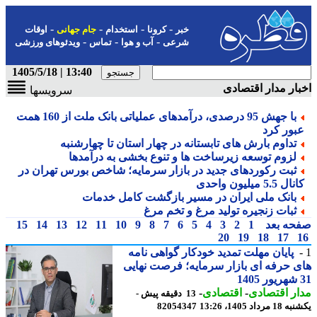
-
-
-
-
خبر
کرونا
استخدام
جام جهانی
اوقات
-
-
-
شرعی
آب و هوا
تماس
ویدئوهای ورزشی
13:40 | 1405/5/18
ار مدار اقتصادی
سرویسها
با جهش 95 درصدی، درآمدهای عملیاتی بانک ملت از 160 همت
بور کرد
تداوم بارش های تابستانه در چهار استان تا چهارشنبه
لزوم توسعه زیرساخت ها و تنوع بخشی به درآمدها
ثبت رکوردهای جدید در بازار سرمایه؛ شاخص بورس تهران در
ل 5.5 میلیون واحدی
بانک ملی ایران در مسیر بازگشت کامل خدمات
ثبات زنجیره تولید مرغ و تخم مرغ
حه بعد
1
2
3
4
5
6
7
8
9
10
11
12
13
14
15
20
19
18
17
پایان مهلت تمدید خودکار گواهی نامه
 حرفه ای بازار سرمایه؛ فرصت نهایی
ر اقتصادی
-
اقتصادی
-
13 دقیقه پیش -
رداد 1405، 13:26
82054347