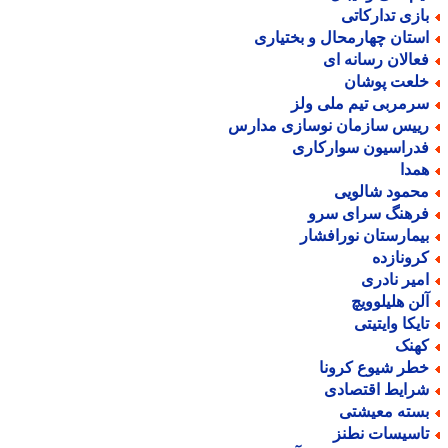
ازی تدارکاتی
ستان چهارمحال و بختیاری
عالان رسانه ای
لعت پوشان
رمربی تیم ملی ولز
ییس سازمان نوسازی مدارس
دراسیون سوارکاری
مدا
حمود شالویی
رهنگ سرای سرو
یمارستان نورافشار
رونازده
میر نادری
لن هلیلوویچ
ایکا وایتیتی
هنک
طر شیوع کرونا
رایط اقتصادی
سته معیشتی
اسیسات نطنز