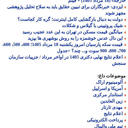
18 مرداد 1405) + فیلم
یزدی: خبرنگاران برای تبیین حقایق باید به سلاح تحلیل پژوهشی
هز شوند
ولت به دنبال بازگشایی کامل اینترنت؛ گره کار کجاست؟
یک پروتیینی با گیلاس و شکلات
یانگین قیمت مسکن در تهران به این عدد عجیب رسید
ین دال عدس خوشمزه را به روش بوشهری ها بپزید
قیمت سکه پارسیان امروز یکشنبه 18 مرداد 1405؛ 400، 500، 600،
 چند؟ +جدول
اعلام نتایج نهایی دکتری 1405 در اواخر مرداد / جزییات سازمان
جش
ضوعات داغ:
لومینیوم اراک
مریکا و اسراییل
ستاندار مرکزی
ین العابدین
هدی تارتار
علام نتایج
رداخت الکترونیکی
یم ملی والیبال