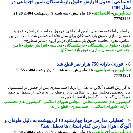
ماعی | جدول افزایش حقوق بازنشستگان تامین اجتماعی در
1404
ناپرس
-
اقتصادی
-
16 ماه پیش - سه شنبه 9 اردیبهشت 1404، 21:20
77792
ساس اطلاعیه سازمان تأمین اجتماعی، فرمول محاسبه افزایش حقوق و
همسان سازی حقوق بازنشستگان برای سال 1404 مشخص شده است. براین
س، نحوه محاسبه حقوق بازنشستگان در دو گروه «سایر سطوح» ...
وق
-
حقوق بازنشستگان
-
بازنشستگان
-
محاسبه
-
افزایش حقوق
-
تامین
ماعی
-
همسان سازی حقوق بازنشستگان
فوری/ یارانه 750 هزار نفر قطع شد
ناپرس
-
سیاسی
-
16 ماه پیش - سه شنبه 9 اردیبهشت 1404، 20:55
77791
گزارش اقتصاد آنلاین به نقل از ایرنا، احمد میدری پس از حضور در کمیسیون
 تخصصی مجلس شورای اسلامی درباره قطع یارانه برخی از دهکها، در جمع
نگاران گفت: - به گزارش اقتصاد آنلاین به ...
سیون های تخصصی مجلس
-
مجلس شورای اسلامی
-
کمیسیون های تخصصی
رانه
-
شورای اسلامی
-
احمد میدری
-
قطع یارانه
تعطیلی مدارس فردا چهارشنبه 10 اردیبهشت به دلیل طوفان و
دگی هوا | مدارس کدام استان ها تعطیل شد؟
ناپرس
-
اجتماعی
-
16 ماه پیش - سه شنبه 9 اردیبهشت 1404، 20:50