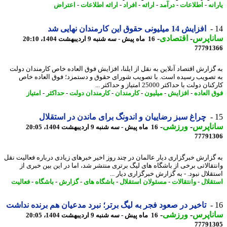
نه
-
اطلاعات
-
درآمد
-
ارائه
-
افراد
-
ارائه اطلاعات
-
اعتراض
افزایش 14 میلیونی حقوق این کارمندان نهایی شد
ناپرس
-
اقتصادی
-
16 ماه پیش - سه شنبه 9 اردیبهشت 1404، 20:10
77791
گزارش اقتصاد آنلاین به نقل از ایلنا، افزایش فوق العاده خاص کارمندان دولت
تصویب رسیده است. با تصویب شورای حقوق و دستمزد؛ فوق العاده خاص
 دولت با حداکثر 25000 امتیاز و حداکثر ...
 العاده
-
افزایش
-
میلیون
-
کارمندان
-
کارمندان دولت
-
حداکثر
-
امتیاز
چراغ سبز رضاییان و اندونگ برای ماندن در استقلال
ناپرس
-
ورزشی
-
16 ماه پیش - سه شنبه 9 اردیبهشت 1404، 20:05
77791
گزارش خبرگزاری دیار عالمان در چند روز اخیر خبرهای زیادی درباره فعالیت نقل
تقالاتی برخی از باشگاه های لیگ برتری منتشر شد، اما در این بین خبری از
لال نبود. - به گزارش خبرگزاری دیار ...
قلال
-
وانتقالات
-
مسئولان استقلال
-
باشگاه های
-
گزارش
-
باشگاه
-
فعالیت
تاخیر در صعود فجر به لیگ برتر؛ نبرد مدعیان هم برنده نداشت
ناپرس
-
ورزشی
-
16 ماه پیش - سه شنبه 9 اردیبهشت 1404، 20:05
77791