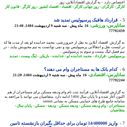
صاص دارد. - به گزارش اقتصادآنلاین، روز ...
گر
-
کارگران
-
روز جهانی کارگر
-
اقتصاد
-
اقتصاد کشور
-
روز کارگر
-
قانون کار
قرارداد هافبک پرسپولیس تمدید شد
ناپرس
-
ورزشی
-
16 ماه پیش - سه شنبه 9 اردیبهشت 1404، 21:40
77792
گزارش اقتصاد آنلاین به نقل از خبرورزشی، محمد خدابنده لو بعد از مدت ها که
لیست نقل و انتقالاتی پرسپولیس بود و نمی توانست به تیم محبوبش بیاید، - در
 فصل لیگ بیست و سوم به پرسپولیس ...
پولیس
-
قرارداد
-
محمد خدابنده لو
-
خدابنده
-
بازیکن
-
لیگ بیست
-
تمدید
کدام بانک ها به مستاجران وام می دهند؟
ناپرس
-
اقتصادی
-
16 ماه پیش - سه شنبه 9 اردیبهشت 1404، 21:20
77792
گزارش اقتصادآنلاین، فرآیند ثبت نام وام ودیعه مسکن برای مستاجران از هم
اکنون آغاز شده و تا پایان سال 1404 ادامه دارد. متقاضیان می توانند با مراجعه به
انه جامع طرح های حمایتی مسکن به نشانی saman.
اجران
-
وام ودیعه مسکن
-
ودیعه مسکن
-
ودیعه
-
مسکن
-
پایان سال
-
اضیان
واریز 14/400000 تومان برای حداقل بگیران بازنشسته تامین