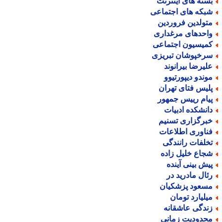
سته های اینترنت
بکه های اجتماعی
تولدین فروردین
احدهای مرغداری
میسیون اجتماعی
رخپوشان تبریزی
لیرضا بیرانوند
وندو دیپورتیوو
لیس فتای تهران
یام رییس جمهور
انشکده ادبیات
برگزاری تسنیم
ناوری اطلاعات
خلفات رانندگی
جاع خلیل زاده
یش بینی آینده
ئال مادرید در
سعود پزشکیان
یلیارد تومان
ندگی عاشقانه
حدودیت زمانی