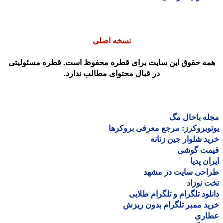
نسخه اصلی
مه حقوق این سایت برای قطره محفوظ است. قطره مسئولیتی
در قبال محتوای مطالب ندارد.
ه باحال مگ
وبروکرز: مرجع معرفی بروکرها
د شلوار جین زنانه
مت گوشی
ان پدیا
احی سایت در مشهد
 نوزاد
لود تلگرام و تلگرام طلایی
د ممبر تلگرام بدون ریزش
اری