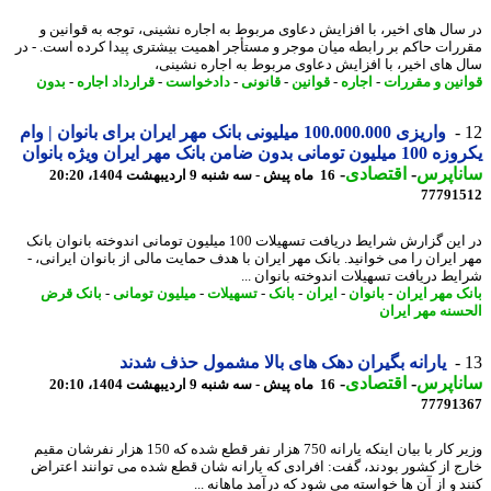
سال های اخیر، با افزایش دعاوی مربوط به اجاره نشینی، توجه به قوانین و
رات حاکم بر رابطه میان موجر و مستأجر اهمیت بیشتری پیدا کرده است. - در
 های اخیر، با افزایش دعاوی مربوط به اجاره نشینی،
نین و مقررات
-
اجاره
-
قوانین
-
قانونی
-
دادخواست
-
قرارداد اجاره
-
بدون
واریزی 100.000.000 میلیونی بانک مهر ایران برای بانوان | وام
مانی بدون ضامن بانک مهر ایران ویژه بانوان
ناپرس
-
اقتصادی
-
16 ماه پیش - سه شنبه 9 اردیبهشت 1404، 20:20
77791
در این گزارش شرایط دریافت تسهیلات 100 میلیون تومانی اندوخته بانوان بانک
 ایران را می خوانید. بانک مهر ایران با هدف حمایت مالی از بانوان ایرانی، -
یط دریافت تسهیلات اندوخته بانوان ...
ک مهر ایران
-
بانوان
-
ایران
-
بانک
-
تسهیلات
-
میلیون تومانی
-
بانک قرض
سنه مهر ایران
یارانه بگیران دهک های بالا مشمول حذف شدند
ناپرس
-
اقتصادی
-
16 ماه پیش - سه شنبه 9 اردیبهشت 1404، 20:10
77791
وزیر کار با بیان اینکه یارانه 750 هزار نفر قطع شده که 150 هزار نفرشان مقیم
ج از کشور بودند، گفت: افرادی که یارانه شان قطع شده می توانند اعتراض
د و از آن ها خواسته می شود که درآمد ماهانه ...