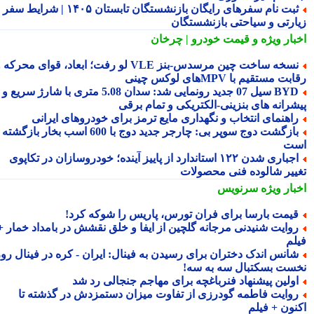
ثبت نام سفرهای رایگان بازنشستگان تابستان ۱۴۰۵ | شرایط سفر
ارتی و سیاحتی بازنشستگان
بار ویژه
و قیمت خودرو | چرخان
نسخه ساخت چین مرسدس‑بنز VLE لو رفت؛ ابعاد، قوای محرکه و
ت مستقیم با MPVهای لوکس چینی
BYD سیل 07 جدید رونمایی شد: سدان 5.08 متری با شارژ سریع و
شرانه های بنزینی-الکتریکی و تمام برقی
اهنمای انتخاب و نگهداری مایع ترمز برای خودروهای ایرانی
بازگشت دوج سوپر بی: چارجر جدید دوج با 600 اسب بخار بازگشته
ت
اجباری شدن ۱۲۲ استاندارد از پاییز آینده؛ خودروسازان در تکاپوی
ییر شالوده فنی محصولات
بار ویژه
سرنویس
یمت بارسا برای فران تورس، پاریس را شوکه کرد!
وایت شنیدنی مرجانه گلچین از ایفا و خلق نقشش در بامداد خمار +
لم
انس اندک دختران برای رسیدن به فینال: ایران - کره در فینال روز
ست بسکتبال سه به سه!
ولین پیشنهاد فنرباغچه برای مهاجم جنجالی رد شد
وایت فاطمه گودرزی از تفاوت میزان دستمزدش در گذشته تا
نون + فیلم