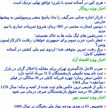
ری کین در آستانه تمدید با بایرن؛ توافق نهایی نزدیک است
بار ویژه
رونگار
ارتار اجازه جدایی سرگیف را نداد/ پاسخ منفی پرسپولیس به پیشنهاد
رجی
دومین استارت مجتبی در 405/ زمان شروع تمرینات جباری با تیم
ید
درنشین های لیگ ملت ها به خاک نشستند!
طر نامزد حزب سوم برای جمهوری خواهان/ رقابت تاکرکارلسون با
س؟
رق رفت، تمرین متوقف شد؛/ اردوی تیم ملی کشتی در آستانه
طیلی کامل!
بار ویژه
اقتصاد آزاد
رب الاجل دادگستری تهران برای مقابله با اخلال گران در بازار
بت نام بیمه تکمیلی بازنشستگان تا 31 مرداد ادامه دارد
عکس| سفر زمان؛ چهره فرزانه کابلی در 36 سالگی در فیلم
عقه»؛ سال 1364
کی از قدیمی ترین عکس های ثبت شده از کعبه و مکه؛ سال 1259
اقل 30 درصد حقوق بازنشستگان صرف درمان می شود
بار ویژه
تسنیم نیوز
صیص 65 درصدی بودجه بنیاد ملی نخبگان در سال 1404