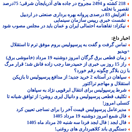
218 کشته و 2494 مجروح در جاده های آذربایجان شرقی؛ 75درصد
صیر با تخلف
زایش 83 درصدی پروانه بهره برداری صنعتی در اردبیل
شست خبری رییس سازمان سینمایی
یکزاد: تفاهنامه احتمالی ایران و عمان باید در مجلس مصوب شود
ار داغ:
ماس گرفت و گفت به پرسپولیس بروم موفق ترم تا استقلال
دیو
ان قطعی برق گرگان امروز دوشنبه 19 مرداد (خاموشی برق)
راز 15 روز بی خبری از حمیدرضا رجب زاده فاش شد؛ قرار مرگ
زن بلاگر چگونه رقم خورد؟
سپاهان در آستانه 2 خرید جدید؛ از مدافع پرسپولیس تا بازیکن
قلال و مهاجم تراکتور
رط پرسپولیس برای انتقال ابرقویی نژاد به سپاهان
کلیف قطعی پرسپولیس و دانیال ایری روشن؛ از توافق شبانه تا
لی امروز!
دیرعامل پرسپولیس قیمت آخر را برای نساجی تعیین کرد
ل شمع امروز دوشنبه 19 مرداد 1405
ل ابجد | فال ابجد فردا سه شنبه 20 مرداد ماه 1405
ستگیری باند کلاهبرداری های روغنی!