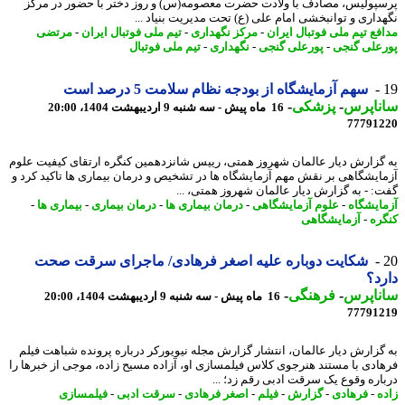
پولیس، مصادف با ولادت حضرت معصومه(س) و روز دختر با حضور در مرکز
داری و توانبخشی امام علی (ع) تحت مدیریت بنیاد ...
فع تیم ملی فوتبال ایران
-
مرکز نگهداری
-
تیم ملی فوتبال ایران
-
مرتضی
علی گنجی
-
پورعلی گنجی
-
نگهداری
-
تیم ملی فوتبال
سهم آزمایشگاه از بودجه نظام سلامت 5 درصد است
ناپرس
-
پزشکی
-
16 ماه پیش - سه شنبه 9 اردیبهشت 1404، 20:00
77791
گزارش دیار عالمان شهروز همتی، رییس شانزدهمین کنگره ارتقای کیفیت علوم
ایشگاهی بر نقش مهم آزمایشگاه ها در تشخیص و درمان بیماری ها تاکید کرد و
: - به گزارش دیار عالمان شهروز همتی، ...
ایشگاه
-
علوم آزمایشگاهی
-
درمان بیماری ها
-
درمان بیماری
-
بیماری ها
-
ره
-
آزمایشگاهی
شکایت دوباره علیه اصغر فرهادی/ ماجرای سرقت صحت
د؟
ناپرس
-
فرهنگی
-
16 ماه پیش - سه شنبه 9 اردیبهشت 1404، 20:00
77791
گزارش دیار عالمان، انتشار گزارش مجله نیویورکر درباره پرونده شباهت فیلم
ادی با مستند هنرجوی کلاس فیلمسازی او، آزاده مسیح زاده، موجی از خبرها را
اره وقوع یک سرقت ادبی رقم زد؛ ...
ه
-
فرهادی
-
گزارش
-
فیلم
-
اصغر فرهادی
-
سرقت ادبی
-
فیلمسازی