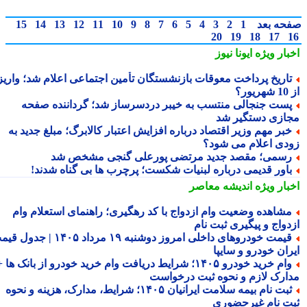
حه بعد
1
2
3
4
5
6
7
8
9
10
11
12
13
14
15
20
19
18
17
بار ویژه
ایونا نیوز
اریخ پرداخت معوقات بازنشستگان تأمین اجتماعی اعلام شد؛ واریز
ر؟
ست جنجالی منتسب به خیبر دردسرساز شد؛ گرداننده صفحه
ازی دستگیر شد
بر مهم وزیر اقتصاد درباره افزایش اعتبار کالابرگ؛ مبلغ جدید به
دی اعلام می شود؟
سمی؛ مقصد جدید مرتضی پورعلی گنجی مشخص شد
اور قدیمی درباره لبنیات شکست؛ پرچرب ها بی گناه شدند!
بار ویژه
اندیشه معاصر
شاهده وضعیت وام ازدواج با کد رهگیری؛ راهنمای استعلام وام
دواج و پیگیری ثبت نام
قیمت خودروهای داخلی امروز دوشنبه ۱۹ مرداد ۱۴۰۵ | جدول قیمت
ران خودرو و سایپا
وام خرید خودرو ۱۴۰۵؛ شرایط دریافت وام خرید خودرو از بانک ها +
ارک لازم و نحوه ثبت درخواست
ثبت نام بیمه سلامت ایرانیان ۱۴۰۵؛ شرایط، مدارک، هزینه و نحوه
ت نام غیرحضوری