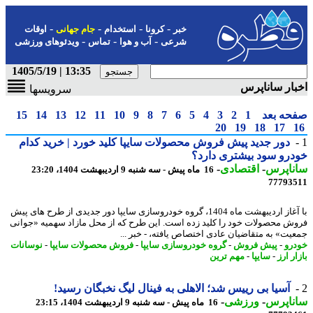
-
-
-
-
خبر
کرونا
استخدام
جام جهانی
اوقات
-
-
-
شرعی
آب و هوا
تماس
ویدئوهای ورزشی
13:35 | 1405/5/19
ار ساناپرس
سرویسها
حه بعد
1
2
3
4
5
6
7
8
9
10
11
12
13
14
15
20
19
18
17
دور جدید پیش فروش محصولات سایپا کلید خورد | خرید کدام
رو سود بیشتری دارد؟
ناپرس
-
اقتصادی
-
16 ماه پیش - سه شنبه 9 اردیبهشت 1404، 23:20
77793
با آغاز اردیبهشت ماه 1404، گروه خودروسازی سایپا دور جدیدی از طرح های پیش
ش محصولات خود را کلید زده است. این طرح که از محل مازاد سهمیه «جوانی
یت» به متقاضیان عادی اختصاص یافته، - خبر ...
رو
-
پیش فروش
-
گروه خودروسازی سایپا
-
فروش محصولات سایپا
-
نوسانات
ر ارز
-
سایپا
-
مهم ترین
آسیا بی رییس شد؛ الاهلی به فینال لیگ نخبگان رسید!
ناپرس
-
ورزشی
-
16 ماه پیش - سه شنبه 9 اردیبهشت 1404، 23:15