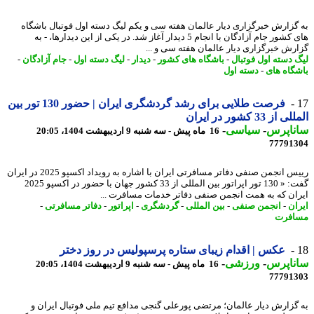
گزارش خبرگزاری دیار عالمان هفته سی و یکم لیگ دسته اول فوتبال باشگاه
های کشور جام آزادگان با انجام 5 دیدار آغاز شد. در یکی از این دیدارها، - به
رش خبرگزاری دیار عالمان هفته سی و ...
 دسته اول فوتبال
-
باشگاه های کشور
-
دیدار
-
لیگ دسته اول
-
جام آزادگان
-
گاه های
-
دسته اول
فرصت طلایی برای رشد گردشگری ایران | حضور 130 تور بین
از 33 کشور در ایران
ناپرس
-
سیاسی
-
16 ماه پیش - سه شنبه 9 اردیبهشت 1404، 20:05
77791
رییس انجمن صنفی دفاتر مسافرتی ایران با اشاره به رویداد اکسپو 2025 در ایران
گفت: « 130 تور اپراتور بین المللی از 33 کشور جهان با حضور در اکسپو 2025
ان که به همت انجمن صنفی دفاتر خدمات مسافرت ...
ان
-
انجمن صنفی
-
بین المللی
-
گردشگری
-
اپراتور
-
دفاتر مسافرتی
-
افرت
عکس | اقدام زیبای ستاره پرسپولیس در روز دختر
ناپرس
-
ورزشی
-
16 ماه پیش - سه شنبه 9 اردیبهشت 1404، 20:05
77791
گزارش دیار عالمان؛ مرتضی پورعلی گنجی مدافع تیم ملی فوتبال ایران و