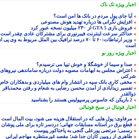
بار ویژه
تک ناک
یا جای پول مردم در بانک ها امن است؟
فزایش نگرانی ها درباره تهدید هوش مصنوعی
وش بازی GTA 5 از ۲۳۰ میلیون نسخه عبور کرد
داکثر سرعت اینترنت فیبرنوری برای مشترکان عادی چقدر است؟
وزیر ارتباطات:۶۰ تا ۷۰ درصد ترافیک بین الملل مربوط به وی پی ان
ت
بار ویژه
روز نو
دا و سیما از خوشگلا و خوش تیپا می ترسیدم؟
عتراض مجلس به ابهامات مصوبه دولت درباره ساماندهی نیروهای
کتی
خفی کاری بانک سپه در انتشار وام های میلیاردی و بدهکاران خاص
فسیر زیدآبادی از آمدن محسن رضایی به شعام و رفتن محمدباقر
القدر
 جاسوس پرسپولیس هستند را بشناسید
بار فوتبال در صبح فوتبالی
رفاوی: پول هایی که در استقلال هزینه می شود، بیت المال است
طع برق در آستانه مسابقات جهانی؛ دردسر تازه برای ملی پوشان
سمی؛ مرتضی پورعلی گنجی به پاختاکور پیوست
اهری از روبین کازان جدا شد؛ مقصد غیرمنتظره مهاجم ایرانی