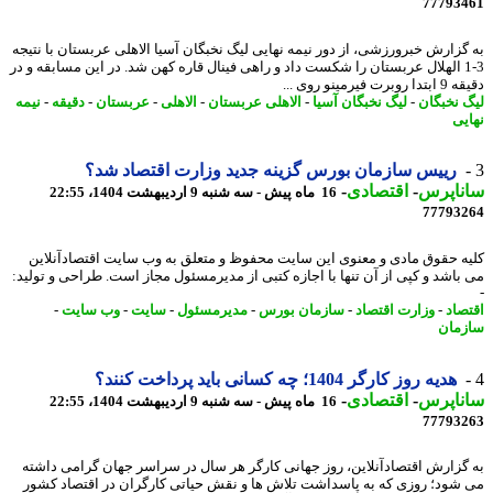
77793
گزارش خبرورزشی، از دور نیمه نهایی لیگ نخبگان آسیا الاهلی عربستان با نتیجه
3-1 الهلال عربستان را شکست داد و راهی فینال قاره کهن شد. در این مسابقه و در
رت فیرمینو روی ...
 نخبگان
-
لیگ نخبگان آسیا
-
الاهلی عربستان
-
الاهلی
-
عربستان
-
دقیقه
-
نیمه
یی
رییس سازمان بورس گزینه جدید وزارت اقتصاد شد؟
ناپرس
-
اقتصادی
-
16 ماه پیش - سه شنبه 9 اردیبهشت 1404، 22:55
77793
ه حقوق مادی و معنوی این سایت محفوظ و متعلق به وب سایت اقتصادآنلاین
باشد و کپی از آن تنها با اجازه کتبی از مدیرمسئول مجاز است. طراحی و تولید:
صاد
-
وزارت اقتصاد
-
سازمان بورس
-
مدیرمسئول
-
سایت
-
وب سایت
-
مان
هدیه روز کارگر 1404؛ چه کسانی باید پرداخت کنند؟
ناپرس
-
اقتصادی
-
16 ماه پیش - سه شنبه 9 اردیبهشت 1404، 22:55
77793
گزارش اقتصادآنلاین، روز جهانی کارگر هر سال در سراسر جهان گرامی داشته
شود؛ روزی که به پاسداشت تلاش ها و نقش حیاتی کارگران در اقتصاد کشور