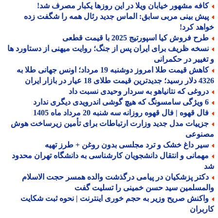
افه مشهور خیابان ویلا در این روزها یکبار مصرف شد!
یش بینی مربی سابق: الماس جدید رئال همه را شگفت زده
هد کرد!
ح فروش کیا اسپورتیج 2025 با قیمت قطعی
سخه ظریف برای ایران پس از جنگ؛ روایت میهنی از دستاورد ها
غییر در حکمرانی
کاهش قیمت طلا امروز دوشنبه 19 مرداد؛ اونس جهانی طلا به
 طلای 18 عیار در بازار ایران
روغی که نتانیاهو به سردار وحیدی نسبت داد
درویدی دیگری ندارد
ل قهوه | فال قهوه روزانه سه شنبه 20 مرداد ماه 1405
زییات مدل جدید وزارت ارتباطات برای تأمین زیرساخت هوش
نوعی
یر داغ خشک و ترد مجلسی بدون روغن + طرز تهیه
همانی و انتقال دانشجویان کارشناسی به دانشگاه تهران محدود
کتر پزشکیان در پیامی درگذشت والده همسر حجت الاسلام
مسلمین سید حسن خمینی را تسلیت گفت
اکنش صریح وزیر به حجم خوری اینترنت | نحوه ثبت شکایت
بران