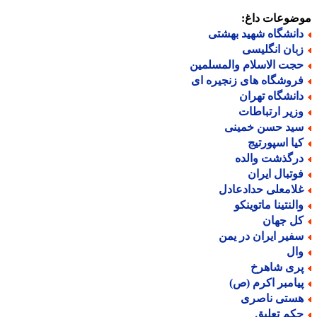
ضوعات داغ:
انشگاه شهید بهشتی
بان انگلیسی
جت الاسلام والمسلمین
روشگاه های زنجیره ای
انشگاه تهران
زیر ارتباطات
ید حسن خمینی
یا اسپورتیج
رگذشت والده
وتبال ایران
لامعلی حدادعادل
النتینا ماتوینکو
ل جهان
فیر ایران در یمن
ال
ری شاهرخ
یامبر اکرم (ص)
ستی ناصری
کم تعلیق