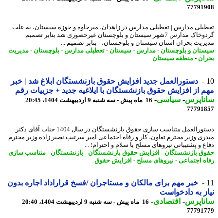
77791
یلی مدارس | تعطیلی مدارس در زاهدان، میرجاوه و حوزه سیستان، به علت
گردوخاک مدارس 7شهر سیستان و بلوچستان غیرحضوری شد بنابر تصمیم
ریت بحران استان سیستان و بلوچستان، - بنابر تصمیم ...
تان و بلوچستان
-
مدارس
-
سیستان
-
تعطیلی مدارس
-
بلوچستان
-
مدیریت
ان
-
منطقه سیستان
دستورالعمل جدید افزایش حقوق بازنشستگان ابلاغ شد | خبر
 از افزایش حقوق بازنشستگان با ایلاغیه جدید + جزییات رقم
ناپرس
-
سیاسی
-
16 ماه پیش - سه شنبه 9 اردیبهشت 1404، 20:45
77791
دستورالعمل متناسب سازی حقوق بازنشستگان در سال 1404 جناب آقای دکتر
ری وزیر محترم تعاون، کار و رفاه اجتماعی امیر سرتیپ نصیر زاده وزیر محترم
 و پشتیبانی نیروهای مسلح با سلام و احترام؛ ...
ق بازنشستگان
-
افزایش حقوق بازنشستگان
-
بازنشستگان
-
متناسب سازی
-
ه اجتماعی
-
نیروهای مسلح
-
افزایش حقوق
خبر مهم برای مالکان و مستاجران /فسخ قراراداد اجاره بدون
ز به دادخواست
ناپرس
-
اقتصادی
-
16 ماه پیش - سه شنبه 9 اردیبهشت 1404، 20:40
77791