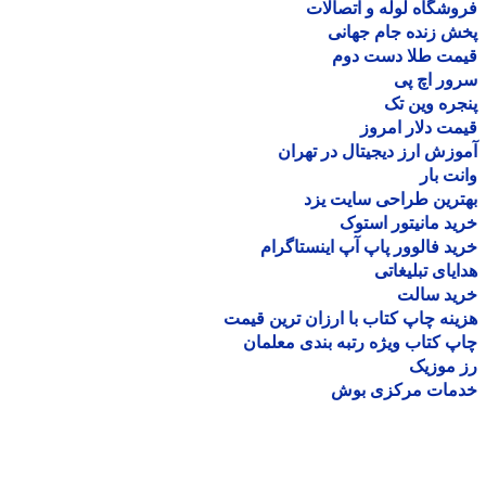
شگاه لوله و اتصالات
 زنده جام جهانی
مت طلا دست دوم
ر اچ پی
ره وین تک
ت دلار امروز
زش ارز دیجیتال در تهران
ت بار
رین طراحی سایت یزد
د مانیتور استوک
د فالوور پاپ آپ اینستاگرام
یای تبلیغاتی
ید سالت
نه چاپ کتاب با ارزان ترین قیمت
 کتاب ویژه رتبه بندی معلمان
موزیک
مات مرکزی بوش