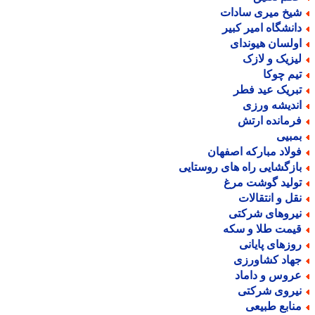
یخ میری سادات
انشگاه امیر کبیر
ولسان هیوندای
یزیک و لازک
یم چوکا
بریک عید فطر
ندیشه ورزی
رمانده ارتش
مبیی
ولاد مبارکه اصفهان
ازگشایی راه های روستایی
ولید گوشت مرغ
قل و انتقالات
یروهای شرکتی
یمت طلا و سکه
وزهای پایانی
هاد کشاورزی
روس و داماد
یروی شرکتی
نابع طبیعی