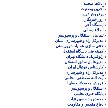
یالات متحده
خرین وضعیت
رفروش ترین
وز خبرنگار
یستگاه آخر
طلاع رسانی
یم های استقلال و پرسپولیس
دیرکل راه و شهرسازی استان
نثی سازی عملیات تروریستی
میته فنی باشگاه استقلال
ئوفیزیک دانشگاه تهران
دیرعامل سابق استقلال
ارشناس فوتبال ایران
دیرکل راه و شهرسازی
یت الله مصطفی محامی
روش محصولات سایپا
ستقلال و پرسپولیس
ایگاه خبری تحلیلی
حمدجواد حسین نژاد
فاع مقدس و مقاومت