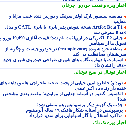
بار ویژه
و قیمت خودرو | چرخان
قایسه سنسور پارک اولتراسونیک و دوربین دنده عقب مزایا و
ایب
Arcfox Beta T1 نسخه تعویض پذیر باتری با باتری CATL و مدل
معرفی شد
جیلی E2 الکتریکی در اروپا ثبت نام شد؛ قیمت آغازی 19,490 یورو و
ویل ها از سپتامبر
منطقه خرد شونده (crumple zone) در خودرو چیست و چگونه از
نشینان محافظت می کند
سمارت با دیواره نگاره های شهری طراحی خودروی شهری جدید
بار فوتبال در صبح فوتبالی
ویدئو) خاطره امین حیایی از پشت صحنه «اخراجی ها» و بداهه های
ده دار زنده یاد اکبر عبدی
لکسیس گندوز در آستانه جدایی از مولودیه؛ مقصد بعدی مشخص
؟
ذب یک گزینه دیگر پرسپولیس هم منتفی شد!
رسپولیس در آستانه شکار هافبک ۱۹ ساله آلومینیوم
ذاکره استقلال با گلر اسپانیایی برای تمدید قرارداد
بار ویژه
تک ناک