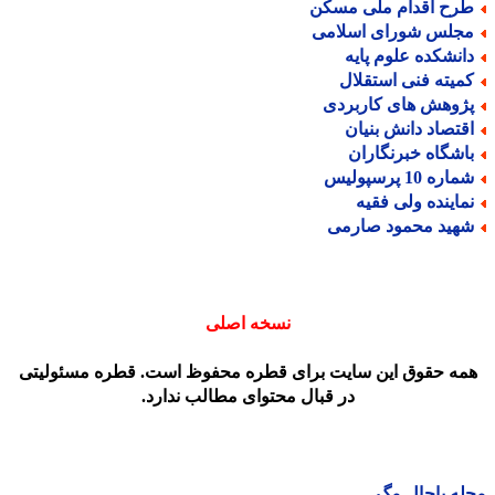
رح اقدام ملی مسکن
جلس شورای اسلامی
انشکده علوم پایه
میته فنی استقلال
ژوهش های کاربردی
قتصاد دانش بنیان
اشگاه خبرنگاران
اره 10 پرسپولیس
ماینده ولی فقیه
هید محمود صارمی
نسخه اصلی
مه حقوق این سایت برای قطره محفوظ است. قطره مسئولیتی
در قبال محتوای مطالب ندارد.
ه باحال مگ