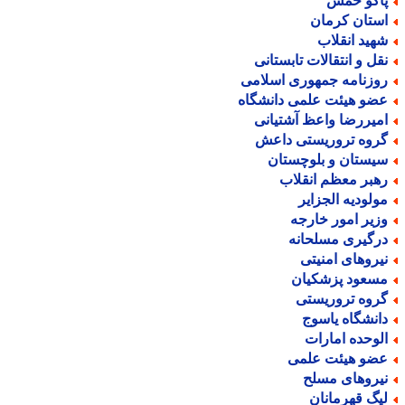
اکو خمس
ستان کرمان
هید انقلاب
قل و انتقالات تابستانی
وزنامه جمهوری اسلامی
ضو هیئت علمی دانشگاه
میررضا واعظ آشتیانی
روه تروریستی داعش
یستان و بلوچستان
هبر معظم انقلاب
ولودیه الجزایر
زیر امور خارجه
رگیری مسلحانه
یروهای امنیتی
سعود پزشکیان
روه تروریستی
انشگاه یاسوج
لوحده امارات
ضو هیئت علمی
یروهای مسلح
یگ قهرمانان