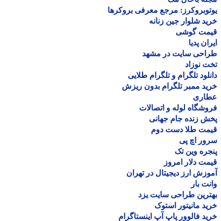
وبروکرز: مرجع معرفی بروکرها
د شلوار جین زنانه
مت گوشی
ان پدیا
احی سایت در مشهد
 نوزاد
لود تلگرام و تلگرام طلایی
د ممبر تلگرام بدون ریزش
اری
شگاه لوله و اتصالات
 زنده جام جهانی
مت طلا دست دوم
ر اچ پی
ره وین تک
ت دلار امروز
زش ارز دیجیتال در تهران
ت بار
رین طراحی سایت یزد
د مانیتور استوک
د فالوور پاپ آپ اینستاگرام