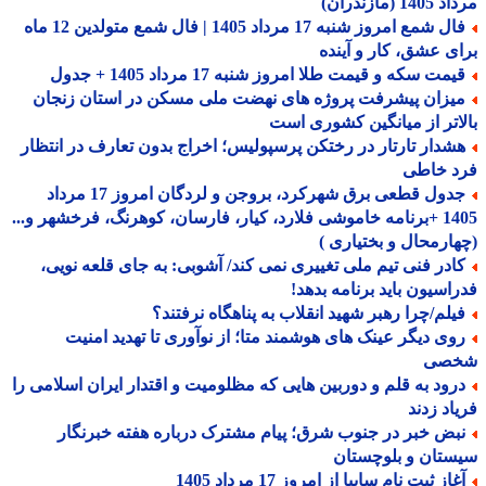
1 (مازندران)
فال شمع امروز شنبه 17 مرداد 1405 | فال شمع متولدین 12 ماه
ی عشق، کار و آینده
مت سکه و قیمت طلا امروز شنبه 17 مرداد 1405 + جدول
یزان پیشرفت پروژه های نهضت ملی مسکن در استان زنجان
اتر از میانگین کشوری است
شدار تارتار در رختکن پرسپولیس؛ اخراج بدون تعارف در انتظار
د خاطی
جدول قطعی برق شهرکرد، بروجن و لردگان امروز 17 مرداد
1405 +برنامه خاموشی فلارد، کیار، فارسان، کوهرنگ، فرخشهر و...
ارمحال و بختیاری )
ادر فنی تیم ملی تغییری نمی کند/ آشوبی: به جای قلعه نویی،
اسیون باید برنامه بدهد!
یلم/چرا رهبر شهید انقلاب به پناهگاه نرفتند؟
وی دیگر عینک های هوشمند متا؛ از نوآوری تا تهدید امنیت
صی
رود به قلم و دوربین هایی که مظلومیت و اقتدار ایران اسلامی را
اد زدند
بض خبر در جنوب شرق؛ پیام مشترک درباره هفته خبرنگار
تان و بلوچستان
از ثبت نام سایپا از امروز 17 مرداد 1405