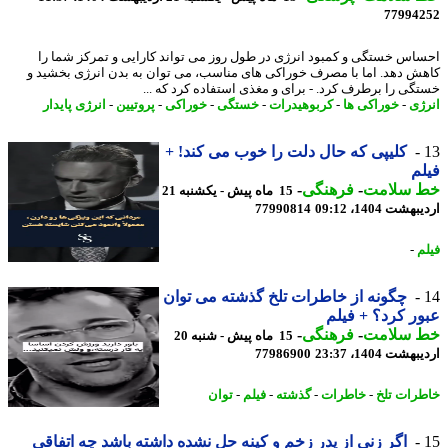
77994
اس خستگی و کمبود انرژی در طول روز می تواند کارایی و تمرکز شما را
ش دهد. اما با مصرف خوراکی های مناسب، می توان به بدن انرژی بخشید و
گی را برطرف کرد. - ​برای و مغذی استفاده کرد که ...
ژی
-
خوراکی ها
-
کربوهیدرات
-
خستگی
-
خوراکی
-
پروتیین
-
انرژی پایدار
کلیپی که حال دلت را خوب می کند! +
م
 سلامت
-
فرهنگی
-
15 ماه پیش - یکشنبه 21
شت 1404، 09:12
77990814
م
-
چگونه از خاطرات تلخ گذشته می توان
ر کرد؟ + فیلم
 سلامت
-
فرهنگی
-
15 ماه پیش - شنبه 20
شت 1404، 23:37
77986900
رات تلخ
-
خاطرات
-
گذشته
-
فیلم
-
توان
اگر زنی از پدر زخم و کینه حل نشده داشته باشد چه اتفاقی