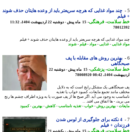
چند مواد غذایی که هرچه سریعتر باید از وعده هایتان حذف شوند
یلم
 سلامت
-
فرهنگی
-
15 ماه پیش - دوشنبه 22 اردیبهشت 1404، 11:32
78012
 مواد غذایی که هرچه سریعتر باید از وعده هایتان حذف شوند + فیلم
د غذایی
-
غذایی
-
مواد
-
فیلم
-
شوند
بهترین روش های مقابله با پف
حگاهی
 سلامت
-
پزشکی
-
15 ماه پیش - دوشنبه 22
شت 1404، 08:42
78008920
صبحگاهی یک مشکل رایج است که به دلایل
لف مانند تجمع مایعات، کمبود خواب یا تغذیه
ناسب به وجود می آید. اگر صبح ها از پف صورت یا به ویژه اطراف چشم ها رنج
رید، - ها اتفاق می افتد. ...
عات
-
بهترین روش
-
خواب
-
تغذیه نامناسب
-
کاهش
-
بهترین
-
کمبود
4 نکته برای جلوگیری از لوس شدن
ندان + فیلم
 سلامت
-
فرهنگی
-
15 ماه پیش - یکشنبه 21