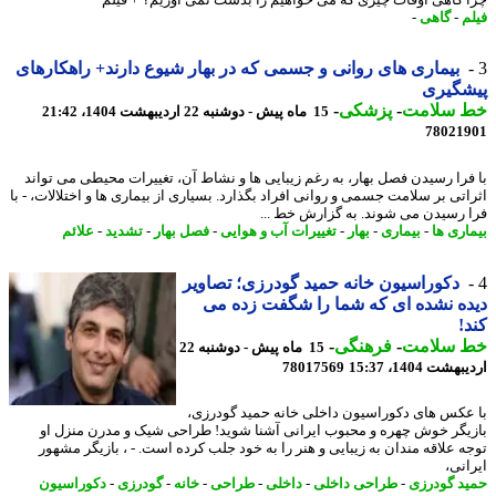
م
-
گاهی
-
بیماری های روانی و جسمی که در بهار شیوع دارند+ راهکارهای
شگیری
 سلامت
-
پزشکی
-
15 ماه پیش - دوشنبه 22 اردیبهشت 1404، 21:42
78021
فرا رسیدن فصل بهار، به رغم زیبایی ها و نشاط آن، تغییرات محیطی می تواند
اتی بر سلامت جسمی و روانی افراد بگذارد. بسیاری از بیماری ها و اختلالات، - با
 رسیدن می شوند. به گزارش خط ...
اری ها
-
بیماری
-
بهار
-
تغییرات آب و هوایی
-
فصل بهار
-
تشدید
-
علائم
دکوراسیون خانه حمید گودرزی؛ تصاویر
ه نشده ای که شما را شگفت زده می
!
 سلامت
-
فرهنگی
-
15 ماه پیش - دوشنبه 22
شت 1404، 15:37
78017569
عکس های دکوراسیون داخلی خانه حمید گودرزی،
یگر خوش چهره و محبوب ایرانی آشنا شوید! طراحی شیک و مدرن منزل او
ه علاقه مندان به زیبایی و هنر را به خود جلب کرده است. - ، بازیگر مشهور
انی،
د گودرزی
-
طراحی داخلی
-
داخلی
-
طراحی
-
خانه
-
گودرزی
-
دکوراسیون