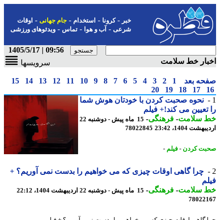
-
-
-
-
خبر
کرونا
استخدام
جام جهانی
اوقات
-
-
-
شرعی
آب و هوا
تماس
ویدئوهای ورزشی
09:56 | 1405/5/17
بار خط سلامت
سرویسها
حه بعد
1
2
3
4
5
6
7
8
9
10
11
12
13
14
15
20
19
18
17
نحوه صحبت کردن با خودتان هوش شما
تعیین می کند!+ فیلم
 سلامت
-
فرهنگی
-
15 ماه پیش - دوشنبه 22
شت 1404، 23:42
78022845
ت کردن
-
فیلم
-
چرا گاهی اوقات چیزی که می خواهیم را بدست نمی آوریم؟ +
م
 سلامت
-
فرهنگی
-
15 ماه پیش - دوشنبه 22 اردیبهشت 1404، 22:12
78022
 گاهی اوقات چیزی که می خواهیم را بدست نمی آوریم؟ + فیلم