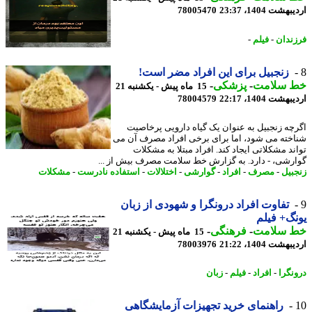
شت 1404، 23:37
78005470
ندان
-
فیلم
-
زنجبیل برای این افراد مضر است!
 سلامت
-
پزشکی
-
15 ماه پیش - یکشنبه 21
شت 1404، 22:17
78004579
چه زنجبیل به عنوان یک گیاه دارویی پرخاصیت
خته می شود، اما برای برخی افراد مصرف آن می
ند مشکلاتی ایجاد کند. افراد مبتلا به مشکلات
رشی، - دارد. به گزارش خط سلامت مصرف بیش از ...
بیل
-
مصرف
-
افراد
-
گوارشی
-
اختلالات
-
استفاده نادرست
-
مشکلات
تفاوت افراد درونگرا و شهودی از زبان
گ+ فیلم
 سلامت
-
فرهنگی
-
15 ماه پیش - یکشنبه 21
شت 1404، 21:22
78003976
نگرا
-
افراد
-
فیلم
-
زبان
راهنمای خرید تجهیزات آزمایشگاهی