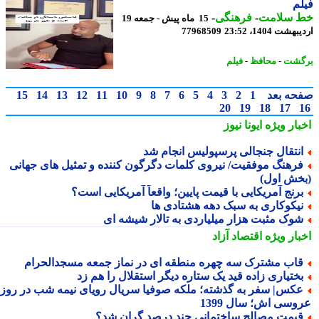
م
 سلامت
-
فرهنگی
-
15 ماه پیش - جمعه 19
شت 1404، 23:52
77968509
گشت
-
محافظ
-
فیلم
حه بعد
1
2
3
4
5
6
7
8
9
10
11
12
13
14
15
20
19
18
17
بار ویژه
ایونا نیوز
نتقال جنجالی پرسپولیس انجام شد
رهنگ موفقیت/ نیروی کلمات دگرگون کننده و تمثیل های جهانی
خش اول)
رنج آمریکایی با قیمت پایین؛ واقعاً آمریکایی است؟
یکوکاری به سبک دهه هشتادی ها
وک مثبت هزار میلیاردی به تالار شیشه ای
بار ویژه
اقتصاد آزاد
اب مشترک سه چهره منطقه ای در نماز جمعه مسجدالحرام
ختیاری زاده قید یک ستاره دیگر استقلال را هم زد
کس| سفر به گذشته؛ ملکه صوفیا سریال رویای نیمه شب در روز
وسی اش؛ سال 1399
یمت مصالح ساختمانی چند درصد گران شد؟