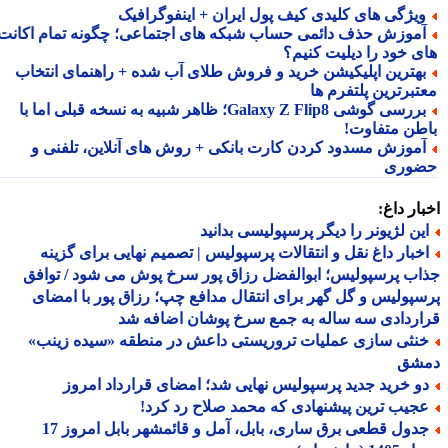
یژگی های کلیدی کیف پول ایران + اینفوگرافیک
موزش حذف دائمی حساب شبکه های اجتماعی؛ چگونه تمام اکانت
ی خود را دیلیت کنیم؟
هترین اپلیکیشن خرید و فروش طلای آب شده + راهنمای انتخاب
تبرترین پلتفرم ها
بررسی گوشی Galaxy Z Flip8؛ ظاهر شبیه به نسخه قبلی اما با
طن متفاوت!
موزش مسدود کردن کارت بانکی + روش های آنلاین، تلفنی و
وری
ار داغ:
ین لژیونر را دیگر پرسپولیسی بدانید
خبار داغ نقل و انتقالات پرسپولیس | تصمیم نهایی برای گزینه
ب پرسپولیس؛ ابوالفضل رزاق پور سرخ پوش می شود / توافق
پولیس و گل گهر برای انتقال مدافع چپ؛ رزاق پور با امضای
ردادی سه ساله به جمع سرخ پوشان اضافه شد
نثی سازی عملیات تروریستی داعش در منطقه «سیده زینب»
شق
و خرید جدید پرسپولیس نهایی شد؛ امضای قرارداد امروز
جیب ترین پیشنهادی که محمد صلاح رد کرد!
جدول قطعی برق ساری، بابل، آمل و قائمشهر بابل امروز 17