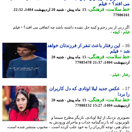
افتد؟ + فیلم
 سلامت
-
فرهنگی
-
15 ماه پیش - شنبه 20 اردیبهشت 1404، 22:32
77986
 زنی از پدر زخم و کینه حل نشده داشته باشد چه اتفاقی می افتد؟ + فیلم
م
-
کیچه
-
این رفتار باعث تنفر از فرزندتان خواهد
+ فیلم
 سلامت
-
فرهنگی
-
15 ماه پیش - شنبه 20
شت 1404، 21:37
77985478
ر
-
فیلم
-
عکس جدید لیلا اوتادی که دل کاربران
برد!
 سلامت
-
فرهنگی
-
15 ماه پیش - شنبه 20
شت 1404، 15:27
77980152
یری نزدیک از لیلا اوتادی، بازیگر مطرح سینما و
یزیون، که با زندگینامه جذاب و ماجرای ورودش به
ای هنر، توجه کاربران را به خود جلب کرده است. - محبوب منتشر شده است،
 کرده است. ...