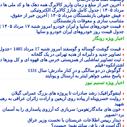
خرین خبر از مبلغ و زمان واریز کالابرگ همه دهک ها و کد ملی ها در
ول کامل شارژ کالابرگ الکترونیکی
فیش حقوقی بازنشستگان مرداد ۱۴۰۵ | آخرین خبر از حقوق،
ناسب سازی و معوقات بازنشستگان
قیمت خودروهای سایپا و ایران خودرو امروز شنبه ۱۷ مرداد ۱۴۰۵ |
ول قیمت روز خودروهای ایران خودرو و سایپا
بار ویژه
رونگار
یمت گوشت گوساله و گوسفند امروز شنبه 17 مرداد 1405 +جدول
صاویر جدید و دلبرانه از هدیه تهرانی در یک گلخانه
بت تصاویر تماشایی از همزیستی خرس های قهوه ای و کل وبزها در
ترانکوه+فیلم
وگوش در دو سالگی و در کنار مادرش؛ سال 1331
اسخ منفی جواهر اینتر به آرسنال و یونایتد
بار ویژه
تسنیم نیوز
ینفوگرافیک| رشد صادرات تا پروژه های بزرگ عمرانی گیلان
وایت خسروپناه از پیاده روی اربعین و ارادت زائران عراقی به رهبر
ید
ون های ماندگار|هومن؛ سربازی که آرزوی پاسداری را به آسمان
د+تصویر
یدار رییس اطلاعات عربستان با نخست وزیر عراق
گزاست فن یا فن سانتریفیوژ چیست؟