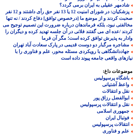
ادمهر عقیلی به ایران برمی گردد؟
پزشکیان: در شورای امنیت 12 یا 13 نفر حق رأی داشتند و 12 نفر
ت کردند و از موضع ما [درخصوص توافق] دفاع کردند / نه تنها
لفتی نبود، بلکه فرماندهان درباره ضرورت این تصمیم توجیح می
ند /عده ای می گفتند فلانی در آن جلسه تهدید کرده و دیگران را
ار به پذیرش توافق کرده است؛ مگر آن فرما
شاجره مرگبار دو دوست قدیمی در پارک سعادت آباد تهران
هاددانشگاهی با رویکردی مسئله محور، علم و فناوری را با
زهای واقعی جامعه پیوند داده است
ضوعات داغ:
اشگاه پرسپولیس
اعظ آشتیانی
قل و انتقالات
بوالفضل رزاق پور
قل و انتقالات پرسپولیس
مهوری اسلامی
وتبال ایران
نتقالات پرسپولیس
لم و فناوری