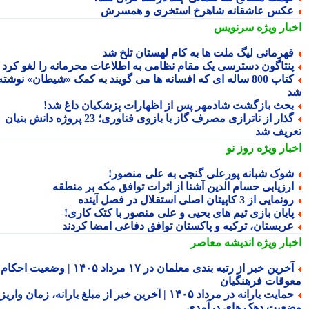
کس عاشقانه شاهرخ استخری و همسرش
بار ویژه
سرنویس
هرمانی لیگ ملت ها به کام لهستان تلخ شد
نتاگون دسترسی یک مقام نظامی به اطلاعات محرمانه را لغو کرد
کتاب 800 ساله ای که افسانه ها می گویند به کمک «شیطان» نوشته
حث بازگشت شادمهر پس از اظهارات پزشکیان داغ شد!
گذار از ناترازی مصرف گاز با بازوی فناوری؛ 23 پروژه دانش بنیان
ریف شد
بار ویژه
روز نو
وک شبانه پورعلی گنجی به علی منصور!
رزیابی حسام الدین آشنا از اثرات توافق مکه بر منطقه
نمایی از 3 کاپیتان اصلی استقلال در فصل آینده
ایان بازی تیم های یحیی و علی منصور با کتک کاری!
ربستان، ترکیه و پاکستان توافق دفاعی امضا کردند
بار ویژه
اندیشه معاصر
آخرین خبر از رتبه بندی معلمان در ۱۷ مرداد ۱۴۰۵ | وضعیت احکام و
وقات فرهنگیان
حمایت یارانه در مرداد ۱۴۰۵ | آخرین خبر از مبلغ یارانه، زمان واریز و
عیت دهک های درآمدی