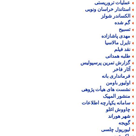
ملیات تروریستی
ستاندار خراسان ونوبی
لکساندر شولز
م شده
سبیح
هدی پاشازاده
ایرل مالاسیا
قد فیلم
لبه همدانی
زارش تمرین پرسپولیس
ثار فاخر
رمانداری بانه
ولیور باومن
شست های هیأت پژوهی
نشور المپیک
امانه یکپارچه اطلاعات
اووش اغلو
هر هوراند
ویجه
یورپول چلسی