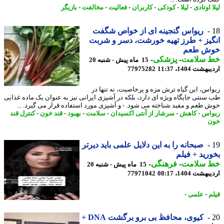
 اوتادی
-
لیلا
-
کودکی
-
کاربران
-
فعالیت
-
مخالفت
-
بازیگر
ریواس گنجینه ای از خواص شگفت
یز + طرز تهیه خورشت، دسر و شربت
ش طعم
 سلامت
-
پزشکی
-
15 ماه پیش - شنبه 20
شت 1404، 11:37
77975282
اس، این گیاه ترش مزه و پرخاصیت، نه تنها در
سنتی جایگاه ویژه ای دارد، بلکه در آشپزی ایرانی نیز به عنوان یک ماده غذایی
 طعم و مفید شناخته می شود. - و آشپزی مورد استفاده قرار می گیرد. ...
اس
-
کاهش
-
سرشار از آنتی اکسیدان
-
سلامت
-
بهبود
-
قند خون
-
کنترل قند
ن
صبحانه را به این دلایل علمی باید دیرتر
رید + فیلم
 سلامت
-
فرهنگی
-
15 ماه پیش - شنبه 20
شت 1404، 08:17
77971042
م
-
علمی
-
کیوی، محافظ بی برو برگشت DNA +