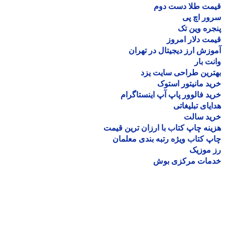
مت طلا دست دوم
ر اچ پی
ره وین تک
ت دلار امروز
زش ارز دیجیتال در تهران
ت بار
رین طراحی سایت یزد
د مانیتور استوک
د فالوور پاپ آپ اینستاگرام
یای تبلیغاتی
ید سالت
نه چاپ کتاب با ارزان ترین قیمت
 کتاب ویژه رتبه بندی معلمان
موزیک
مات مرکزی بوش