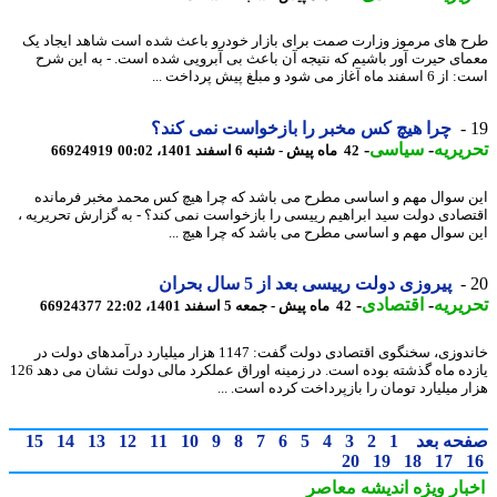
 های مرموز وزارت صمت برای بازار خودرو باعث شده است شاهد ایجاد یک
ای حیرت آور باشیم که نتیجه آن باعث بی آبرویی شده است. - به این شرح
ه آغاز می شود و مبلغ پیش پرداخت ...
چرا هیچ کس مخبر را بازخواست نمی کند؟
یریه
-
سیاسی
-
42 ماه پیش - شنبه 6 اسفند 1401، 00:02
66924919
 سوال مهم و اساسی مطرح می باشد که چرا هیچ کس محمد مخبر فرمانده
صادی دولت سید ابراهیم رییسی را بازخواست نمی کند؟ - به گزارش تحریریه ،
 سوال مهم و اساسی مطرح می باشد که چرا هیچ ...
پیروزی دولت رییسی بعد از 5 سال بحران
یریه
-
اقتصادی
-
42 ماه پیش - جمعه 5 اسفند 1401، 22:02
66924377
خاندوزی، سخنگوی اقتصادی دولت گفت: 1147 هزار میلیارد درآمدهای دولت در
یازده ماه گذشته بوده است. در زمینه اوراق عملکرد مالی دولت نشان می دهد 126
ر میلیارد تومان را بازپرداخت کرده است. ...
حه بعد
1
2
3
4
5
6
7
8
9
10
11
12
13
14
15
20
19
18
17
بار ویژه
اندیشه معاصر