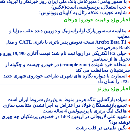
ا صدور پیامی؛ مدیرعامل بانک ملی ایران روز خبرنگار را تبریک گفت
پ استقلال، پرسپولیسی است(عکس)
ایعه عجیب: علاقه رئال به کاپیتان یوونتوس!
بار ویژه
و قیمت خودرو | چرخان
قایسه سنسور پارک اولتراسونیک و دوربین دنده عقب مزایا و
ایب
Arcfox Beta T1 نسخه تعویض پذیر باتری با باتری CATL و مدل
معرفی شد
جیلی E2 الکتریکی در اروپا ثبت نام شد؛ قیمت آغازی 19,490 یورو و
ویل ها از سپتامبر
منطقه خرد شونده (crumple zone) در خودرو چیست و چگونه از
نشینان محافظت می کند
سمارت با دیواره نگاره های شهری طراحی خودروی شهری جدید
بار ویژه
روز نو
پاه: بازگشایی تنگه هرمز منوط به پذیرش شروط ایران است
جمع بازنشستگان فولاد در اعتراض به اجرا نشدن متناسب سازی
افبک لیگ برتری با پرسپولیس 4 ساله بست
شهید علی لاریجانی در اربعین 1403 در خصوص پزشکیان چه چیزی
شته بود؟
گین طبیعی در قلب رشت