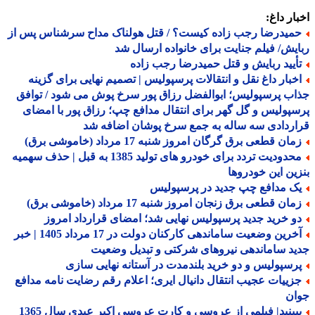
ار داغ:
میدرضا رجب زاده کیست؟ / قتل هولناک مداح سرشناس پس از
یش/ فیلم جنایت برای خانواده ارسال شد
أیید ربایش و قتل حمیدرضا رجب زاده
خبار داغ نقل و انتقالات پرسپولیس | تصمیم نهایی برای گزینه
ب پرسپولیس؛ ابوالفضل رزاق پور سرخ پوش می شود / توافق
پولیس و گل گهر برای انتقال مدافع چپ؛ رزاق پور با امضای
ردادی سه ساله به جمع سرخ پوشان اضافه شد
ان قطعی برق گرگان امروز شنبه 17 مرداد (خاموشی برق)
محدودیت تردد برای خودرو های تولید 1385 به قبل | حذف سهمیه
ین این خودروها
ک مدافع چپ جدید در پرسپولیس
ان قطعی برق زنجان امروز شنبه 17 مرداد (خاموشی برق)
و خرید جدید پرسپولیس نهایی شد؛ امضای قرارداد امروز
آخرین وضعیت ساماندهی کارکنان دولت در 17 مرداد 1405 | خبر
د ساماندهی نیروهای شرکتی و تبدیل وضعیت
رسپولیس و دو خرید بلندمدت در آستانه نهایی سازی
زییات عجیب انتقال دانیال ایری؛ اعلام رقم رضایت نامه مدافع
ان
ببینید| فیلمی از عروسی و کارت عروسی اکبر عبدی سال 1365