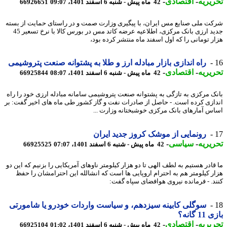
یریه
-
اقتصادی
-
42 ماه پیش - شنبه 6 اسفند 1401، 09:07
66926651
ت ملی صنایع مس ایران، با پیگیری وزارت صمت و در راستای حمایت از بسته
جدید ارزی بانک مرکزی، اطلاعیه عرضه کاتد مس در بورس کالا با نرخ تسعیر 45
ر تومانی را که اول اسفند ماه منتشر کرده بود،
راه اندازی بازار مبادله ارز و طلا به پشتوانه صنعت پتروشیمی
یریه
-
اقتصادی
-
42 ماه پیش - شنبه 6 اسفند 1401، 08:07
66925844
ک مرکزی به تازگی به پشتوانه صنعت پتروشیمی سامانه مبادله ارزی خود را راه
ازی کرده است. - حاصل از صادرات نفت و گاز کشور طی ماه های اخیر گفت: بر
س آمارهای بانک مرکزی خوشبختانه وزارت ...
رونمایی از موشک کروز جدید ایران
یریه
-
سیاسی
-
42 ماه پیش - شنبه 6 اسفند 1401، 07:07
66925525
قادر هستیم به لطف الهی تا دو هزار کیلومتر ناوهای آمریکایی را بزنیم که این دو
ر کیلومتر هم به احترام اروپایی ها است که انشالله این احترامشان را حفظ
د. - فرمانده نیروی هوافضای سپاه گفت:
سوگلی کابینه سیزدهم، و سیاست واردات خودرو یا شامورتی
 گانه؟
یریه
-
اقتصادی
-
42 ماه پیش - شنبه 6 اسفند 1401، 01:02
66925104