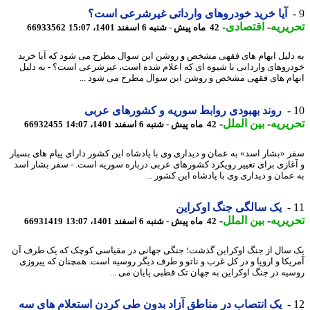
آیا خرید خودروهای وارداتی غیرشرعی است؟
یریه
-
اقتصادی
-
42 ماه پیش - شنبه 6 اسفند 1401، 15:07
66933562
دلیل ابهام های فقهی مشخص و روشن این سوال مطرح می شود که آیا خرید
روهای وارداتی با شیوه ای که اعلام شده است، غیرشرعی است؟ - به دلیل
ام های فقهی مشخص و روشن این سوال مطرح می شود ...
روند بهبودی روابط سوریه و کشورهای عربی
یریه
-
بین الملل
-
42 ماه پیش - شنبه 6 اسفند 1401، 14:07
66932455
 «بشار اسد» به عمان و دیداری وی با پادشاه این کشور دارای پیام های بسیار
غازی برای تغییر رویکرد کشورهای عربی درباره سوریه است. - سفر بشار اسد
عمان و دیداری وی با پادشاه این کشور ...
یک سالگی جنگ اوکراین
یریه
-
بین الملل
-
42 ماه پیش - شنبه 6 اسفند 1401، 13:07
66931419
سال از جنگ اوکراین گذشت؛ جنگی جهانی در مقیاسی کوچک که یک طرف آن
یکا و اروپا و در کل غرب و ناتو و طرف دیگر روسیه است. همچنان که پیروزی
یه در جنگ اوکراین به جهان تک قطبی پایان می ...
یک انتصاب در مناطق آزاد بدون طی کردن استعلام های سه