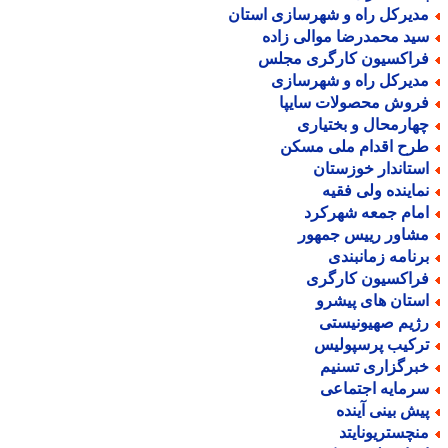
دیرکل راه و شهرسازی استان
ید محمدرضا موالی زاده
راکسیون کارگری مجلس
دیرکل راه و شهرسازی
روش محصولات سایپا
هارمحال و بختیاری
رح اقدام ملی مسکن
ستاندار خوزستان
ماینده ولی فقیه
مام جمعه شهرکرد
شاور رییس جمهور
رنامه زمانبندی
راکسیون کارگری
ستان های پیشرو
ژیم صهیونیستی
رکیب پرسپولیس
برگزاری تسنیم
رمایه اجتماعی
یش بینی آینده
نچستریونایتد