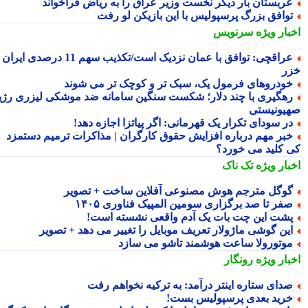
ربستان بار دیگر نخست وزیر عراق را به ریاض فراخواند
وافق بزرگ پرسپولیس با این بازیکن لو رفت
بار ویژه
سرنویس
عراقچی: توافق با عمان نزدیک است/تکذیب سهم 11 درصدی ایران از
ر
ودروهای فرمول یک، سبک تر و کوچک تر می شوند
هگیری با چند دلار؛ شکست سنگین سامانه ضد موشکی لیزری رژیم
یونیستی
ر سودای تکرار یک قهرمانی: اگر پیاتزا اجازه دهد!
بر مهم درباره افزایش حقوق کارگران | مذاکرات ترمیم دستمزد
 کلید می خورد؟
بار ویژه
تک ناک
وگل مترجم هوش مصنوعی آفلاین ساخت + تصویر
فر تا صد برگزاری سومین المپیک فناوری ۱۴۰۵
شت این چت بات یک آدم واقعی نشسته است!
ین گوشی ماژولار تعریف موبایل را تغییر می دهد + تصویر
وتورولا ساعت هوشمند تاشو می سازد
بار ویژه
رونگار
دای ستاره اینتر درآمد: به ترکیه نخواهم رفت
رید بعدی پرسپولیس بست!