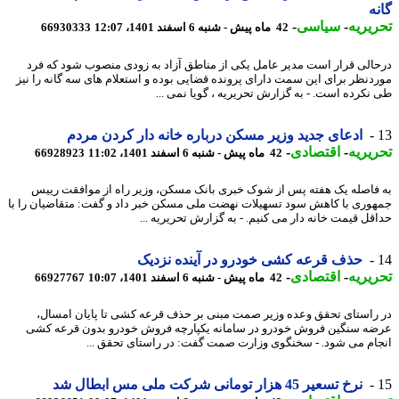
ه
یریه
-
سیاسی
-
42 ماه پیش - شنبه 6 اسفند 1401، 12:07
66930333
الی قرار است مدیر عامل یکی از مناطق آزاد به زودی منصوب شود که فرد
دنظر برای این سمت دارای پرونده قضایی بوده و استعلام های سه گانه را نیز
نکرده است. - به گزارش تحریریه ، گویا نمی ...
ادعای جدید وزیر مسکن درباره خانه دار کردن مردم
یریه
-
اقتصادی
-
42 ماه پیش - شنبه 6 اسفند 1401، 11:02
66928923
فاصله یک هفته پس از شوک خبری بانک مسکن، وزیر راه از موافقت رییس
وری با کاهش سود تسهیلات نهضت ملی مسکن خبر داد و گفت: متقاضیان را با
قل قیمت خانه دار می کنیم. - به گزارش تحریریه ...
حذف قرعه کشی خودرو در آینده نزدیک
یریه
-
اقتصادی
-
42 ماه پیش - شنبه 6 اسفند 1401، 10:07
66927767
راستای تحقق وعده وزیر صمت مبنی بر حذف قرعه کشی تا پایان امسال،
ه سنگین فروش خودرو در سامانه یکپارچه فروش خودرو بدون قرعه کشی
ام می شود. - سخنگوی وزارت صمت گفت: در راستای تحقق ...
نرخ تسعیر 45 هزار تومانی شرکت ملی مس ابطال شد