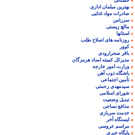
سناتی
هترین مبلمان اداری
ادرات مواد غذایی
رراس
الچ زیستی
ستانها
وزنامه های اصلاح طلب
وور
اقر صحرارودی
دیرکل کمیته امداد هرمزگان
زارت امور خارجه
اشگاه ذوب آهن
أمین اجتماعی
یدمهدی رحمتی
ورای اسلامی
بدیل وضعیت
دافع نساجی
دمت سربازی
یستگاه آخر
راسم عروسی
ایگاه خبری