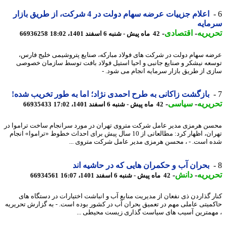
اعلام جزییات عرضه سهام دولت در 4 شرکت، از طریق بازار
مایه
یریه
-
اقتصادی
-
42 ماه پیش - شنبه 6 اسفند 1401، 18:02
66936258
ه سهام دولت در شرکت های فولاد مبارکه، صنایع پتروشیمی خلیج فارس،
عه نیشکر و صنایع جانبی و احیا استیل فولاد بافت توسط سازمان خصوصی
ی از طریق بازار سرمایه انجام می شود. -
بازگشت زاکانی به طرح احمدی نژاد؛ اما به طور تخریب شده!
یریه
-
سیاسی
-
42 ماه پیش - شنبه 6 اسفند 1401، 17:02
66935433
ن هرمزی مدیر عامل شرکت متروی تهران در مورد سرانجام ساخت تراموا در
تهران، اظهار کرد: مطالعاتی از 10 سال پیش برای احداث خطوط «تراموا» انجام
 است. - ، محسن هرمزی مدیر عامل شرکت متروی ...
بحران آب و حکمران هایی که در حاشیه اند
یریه
-
دانش
-
42 ماه پیش - شنبه 6 اسفند 1401، 16:07
66934561
ر گذاردن ذی نفعان از مدیریت منابع آب و انباشت اختیارات در دستگاه های
میتی عاملی مهم در تعمیق بحران آب در کشور بوده است. - به گزارش تحریریه
همترین آسیب های سیاست گذاری زیست محیطی ...