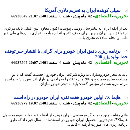
سیلی کوبنده ایران به تحریم دلاری آمریکا
یریه
-
اقتصادی
-
42 ماه پیش - شنبه 6 اسفند 1401، 21:07
66938049
 از آنکه ایران به پیامرسان روسی پیوست اکنون معاون بین الملل بانک مرکزی
توافق بین ایران و چین برای حذف دلار و انجام مبادلات تجاری با ارزهای ملی خبر
 - و انجام مبادلات تجاری با ...
برنامه ریزی دقیق ایران خودرو برای گرانی با انتشار خبر توقف
تولید پژو 206
یریه
-
اقتصادی
-
42 ماه پیش - شنبه 6 اسفند 1401، 20:07
66937567
د به تبحر خودروسازان به ویژه شرکت ایران خودرو، احسنت گفت که با دو
مصاحبه ساده قیمت پژو 206 و پژو 207 را به راحتی در بازار افزایش داد؛ - نماینده
م مرودشت در مجلس گفت: باید به تبحر خودروسازان ...
هایما 7X اولین خودرو هفت نفره ایران خودرو در راه است
یریه
-
اقتصادی
-
42 ماه پیش - شنبه 6 اسفند 1401، 19:07
66936979
م مقام تامین و تولید گروه صنعتی ایران خودرو از افتتاح خط تولید انبوه محصول
هایما7X، جدیدترین محصول ایران خودرو در اسفندماه امسال خبر داد که طبق
امه ریزی های صورت گرفته، - قائم ...