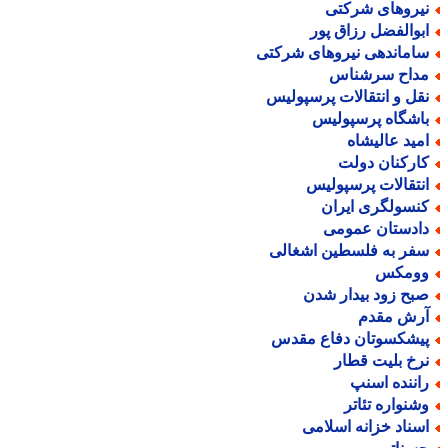
یروهای شرکتی
بوالفضل رزاق پور
اماندهی نیروهای شرکتی
داح سرشناس
قل و انتقالات پرسپولیس
اشگاه پرسپولیس
مید عالیشاه
ارکنان دولت
نتقالات پرسپولیس
نسولگری ایران
ادستان عمومی
فر به فلسطین اشغالی
ومکس
بح زود بیدار شدن
رش مقدم
یشکسوتان دفاع مقدس
رخ بلیت قطار
اننده اسنپ
شنواره تئاتر
سناد خزانه اسلامی