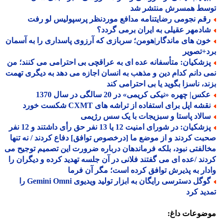
سط همسرش منتشر شد
قم نجومی رضایتنامه مدافع موردنظر پرسپولیس لو رفت
ادمهر عقیلی به ایران برمی گردد؟
ون های ماندگار|هومن؛ سربازی که آرزوی پاسداری را به آسمان
+تصویر
زشکیان: متأسفانه عده ای به عراقچی بی احترامی می کنند؛ من
 دانم کدام دین و مذهب به انسان اجازه می دهد به دیگری تهمت
د، ناسزا بگوید یا بی احترامی کند
س| چهره «نیکی کریمی» در 20 سالگی در سال 1370
شه اپل برای استفاده از تراشه های CXMT شکست خورد
الاد پاستا و سبزیجات با یک سس رژیمی
پزشکیان: در شورای امنیت 12 یا 13 نفر حق رأی داشتند و 12 نفر
ت کردند و از موضع ما [درخصوص توافق] دفاع کردند / نه تنها
لفتی نبود، بلکه فرماندهان درباره ضرورت این تصمیم توجیح می
ند /عده ای می گفتند فلانی در آن جلسه تهدید کرده و دیگران را
ار به پذیرش توافق کرده است؛ مگر آن فرما
گوگل دسترسی رایگان به ابزار تولید ویدیوی Gemini Omni را
ید کرد
ضوعات داغ: