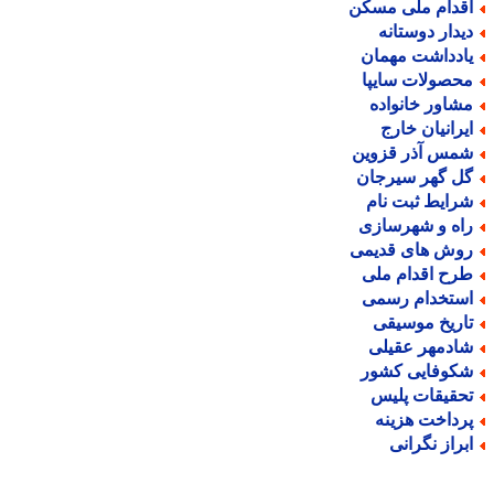
قدام ملی مسکن
یدار دوستانه
ادداشت مهمان
حصولات سایپا
شاور خانواده
یرانیان خارج
مس آذر قزوین
ل گهر سیرجان
رایط ثبت نام
اه و شهرسازی
وش های قدیمی
رح اقدام ملی
ستخدام رسمی
اریخ موسیقی
ادمهر عقیلی
کوفایی کشور
حقیقات پلیس
رداخت هزینه
براز نگرانی