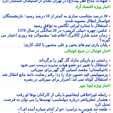
هادت مداح اهل بیت(ع) در تهران نشان از استیصال استکبار دارد
بار ویژه
اقتصاد آزاد
30 درصد متناسب سازی به کمتر از 10 درصد رسید / بازنشستگان
استار ابطال مصوبه شدند
ستقلال با ستاره ایرانی لگانس به توافق رسید
کس| چهره «نیکی کریمی» در 20 سالگی در سال 1370
مان جدید شارژ کالابرگ اعلام شد؛ مشمولان چه روزی اعتبار می
رند؟
ایان بازی تیم های یحیی و علی منصور با کتک کاری!
بار فوتبال در صبح فوتبالی
حمتی دو بازیکن مازاد گل گهر را برگرداند
ستقلال با تغییر دو عضو هیئت مدیره درست نمی شود
اجیکستان؛ مقصد آسیایی گل گهر برای میزبانی
رسپولیس قید حسین نژاد را زد؛ رقم رضایت نامه مانع انتقال شد
ستقلال کوتاه نمی آید؛ اصرار برای میزبانی در بصره
بار ویژه
ایونا نیوز
ابطه غیراخلاقی اینفانتینو با یکی از کارکنان یوفا لو رفت
شدار عطریانفر درباره دیپلماسی؛ تهدیدها را می توان به فرصت
دیل کرد
عنه تند شومر به ترامپ؛ «تو از کدام سیاره آمده ای؟»