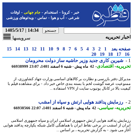
-
-
-
-
خبر
کرونا
استخدام
جام جهانی
اوقات
-
-
-
شرعی
آب و هوا
تماس
ویدئوهای ورزشی
14:34 | 1405/5/17
ار تحریریه
سرویسها
حه بعد
1
2
3
4
5
6
7
8
9
10
11
12
13
14
15
20
19
18
17
شیرین کاری جدید وزیر حاشیه ساز دولت محرومان
یریه
-
اقتصادی
-
42 ماه پیش - شنبه 6 اسفند 1401، 23:07
66938999
رکل دفتر بازرسی و نظارت بر کالاهای اساسی وزارت جهاد کشاورزی، از
وعیت عرضه گوشت لخم با بسته بندی خاص خبر داد. - برای مشاهده فیلم با
 بالا در کانال یوتیوب سایت از VPN استفاده ...
رزمایش پدافند هوایی ارتش و سپاه از امشب
یریه
-
سیاسی
-
42 ماه پیش - شنبه 6 اسفند 1401، 22:07
66938566
ایش پدافند هوایی ارتش جمهوری اسلامی ایران و سپاه جمهوری اسلامی
ان از امشب در برخی نقاط ایران با هماهنگی کامل شبکه یکپارچه پدافند هوایی
ز می شود. - به گزارش تحریریه ، بر اساس ...