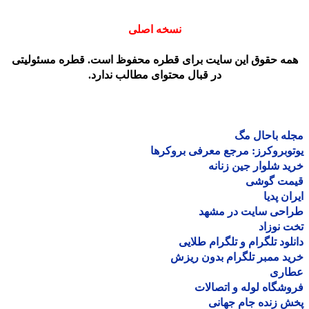
نسخه اصلی
مه حقوق این سایت برای قطره محفوظ است. قطره مسئولیتی
در قبال محتوای مطالب ندارد.
ه باحال مگ
وبروکرز: مرجع معرفی بروکرها
د شلوار جین زنانه
مت گوشی
ان پدیا
احی سایت در مشهد
 نوزاد
لود تلگرام و تلگرام طلایی
د ممبر تلگرام بدون ریزش
اری
شگاه لوله و اتصالات
 زنده جام جهانی