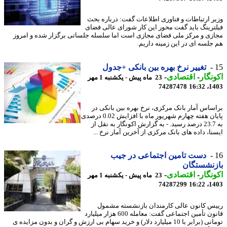
ر ارتباطات و فناوری اطلاعات گفت: درباره بحث
ترینگ باید گفت محور این کار شورای عالی فضای
زی و مرکز ملی فضای مجازی است اما سلسله جلساتی برگزار شده و امروز
جلسه ای در این زمینه داریم.
تغییر نرخ بهره بین بانکی +جدول
نگار
-
اقتصادی
-
23 ماه پیش - یکشنبه 1 مهر
74287478
1403
ساس آمار بانک مرکزی، نرخ بهره بین بانکی در
پایان هفته چهارم شهریور ماه با افزایش 0.02 درصدی
به 23.7 درصد رسید. - به گزارش اکونگار به نقل از
نا، داده های بانک مرکزی از آخرین آمار نرخ ...
دست تامین اجتماعی در جیب
زنشستگان
نگار
-
اقتصادی
-
23 ماه پیش - یکشنبه 1 مهر
74287299
1403
س کانون عالی کارمندان بازنشسته مشمول
قانون تأمین اجتماعی گفت: معامله 600 هزار میلیارد
تومانی (برابر با 10 میلیارد دلار) و خرید سهام بی ارزش و گران و بدون مزایده ی