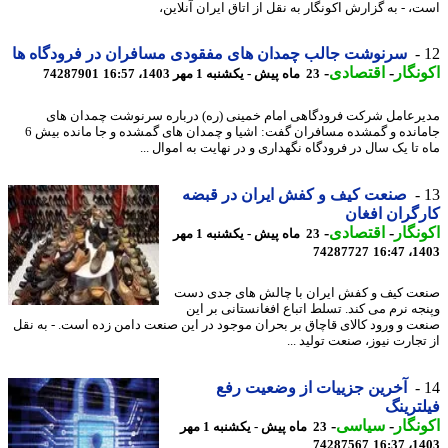
، - به گزارش اکونگار به نقل از اتاق ایران آنلاین،
سرنوشت جالب چمدان های مفقودی مسافران در فرودگاه ها
نگار
-
اقتصادی
-
23 ماه پیش - یکشنبه 1 مهر 1403، 16:57
74287901
رعامل شرکت فرودگاهی امام خمینی (ره) درباره سرنوشت چمدان های
جامانده و گمشده مسافران گفت: اشیا و چمدان های گمشده و جا مانده بیش 6
 تا یک سال در فرودگاه نگهداری و در نهایت به اموال ...
صنعت کیف و کفش ایران در قبضه
گران افغان
نگار
-
اقتصادی
-
23 ماه پیش - یکشنبه 1 مهر
74287727
1403
ت کیف و کفش ایران با چالش های جدی دست
جه نرم می کند. تسلط اتباع افغانستانی بر این
ت و ورود کالای قاچاق بر بحران موجود در این صنعت دامن زده است. - به نقل
جارت نیوز، صنعت تولید ...
آخرین جزییات از وضعیت رفع
ترینگ
نگار
-
سیاسی
-
23 ماه پیش - یکشنبه 1 مهر
74287567
1403