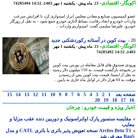
نگار
-
اقتصادی
-
23 ماه پیش - یکشنبه 1 مهر 1403، 14:52
74285494
 کمیسیون صنایع و معادن مجلس ابراز امیدواری کرد با افزایش سرعت
دات خودرو و ایجاد رقابت، بساط لاتاری خودرو جمع شود. - به نقل از روزگار
رو، علیرضا سلیمی گفت: امیدواریم واردات ...
بیت کوین در آستانه رکوردشکنی جدید
نگار
-
اقتصادی
-
23 ماه پیش - یکشنبه 1 مهر
74285492
1403
دی صندوق های قابل معامله در بورس بیت کوین
در بحبوحه بازگشت قیمت، به 150 میلیون دلار رسید. -
نقل از ایسنا، قیمت بیت کوین پس از رسیدن
لار در اوایل ماه جاری به پایین ...
حه بعد
1
2
3
4
5
6
7
8
9
10
11
12
13
14
15
20
19
18
17
بار ویژه
و قیمت خودرو | چرخان
قایسه سنسور پارک اولتراسونیک و دوربین دنده عقب مزایا و
ایب
Arcfox Beta T1 نسخه تعویض پذیر باتری با باتری CATL و مدل
معرفی شد