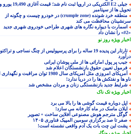
جیلی E2 الکتریکی در اروپا ثبت نام شد؛ قیمت آغازی 19,490 یورو و
ویل ها از سپتامبر
منطقه خرد شونده (crumple zone) در خودرو چیست و چگونه از
نشینان محافظت می کند
سمارت با دیواره نگاره های شهری طراحی خودروی شهری جدید
بار ویژه
روز نو
تارتار این پدیده 19 ساله را برای پرسپولیس از چنگ نساجی و تراکتور
آورد
یب پر پول اماراتی ها از ملی پوشان ایرانی
رمول تعیین حقوق بازنشستگان اعلام شد
آمریکای امروزی مثل آمریکای سال 1980 توان مراقبت و نگهداری از
 ها و نفتکش ها را در دریا ندارد!
رایط جدید بازنشستگی زنان و مردان مشخص شد
بار ویژه
تک ناک
پل دوباره قیمت گوشی ها را بالا می برد
یلان ماسک در ماه کارخانه می سازد!
وگل مترجم هوش مصنوعی آفلاین ساخت + تصویر
فر تا صد برگزاری سومین المپیک فناوری ۱۴۰۵
شت این چت بات یک آدم واقعی نشسته است!
بار ویژه
رونگار