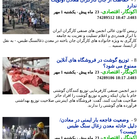
رد
نگار
-
اقتصادی
-
23 ماه پیش - یکشنبه 1 مهر
74289512
1403
س کانون عالی انجمن های صنفی کارگران ایران
ابراز همدردی و اعلام تسلیت و تعزیت به جامعه
گری به ویژه خانواده های کارگران جان باخته در معدن ذغالسنگ طبس، - به نقل
یسنا، سمیه ...
توزیع گوشت در فروشگاه های آنلاین
نوع می شود؟
نگار
-
اقتصادی
-
23 ماه پیش - یکشنبه 1 مهر
74289106
1403
ر انجمن صنفی کارفرمایی توزیع کنندگان گوشتی
 با بیان اینکه زنجیره توزیع گوشت را افراد حائز
حیت هدایت کنند، گفت: فروشگاه های اینترنتی صلاحیت توزیع بهداشتی
ورده های گوشتی را ندارند.
وضعیت فاجعه بار ایمنی در معادن/
یل حادثه معدن زغال سنگ طبس
ست؟
نگار
-
اقتصادی
-
23 ماه پیش - یکشنبه 1 مهر