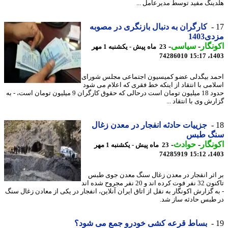
ینگ مفید توسط مدیرعامل ...
کارگران به دنبال بازنگری در مصوبه
1403
نگار
-
سیاسی
-
23 ماه پیش - یکشنبه 1 مهر
74286010
1403
د بیگدلی عضو کمیسیون اجتماعی مجلس شورای
امی با انتقاد از اینکه خط فقری که اعلام می شود
حدود 18 میلیون تومان است درحالی که حقوق کارگران 9 میلیون تومان است، - به
ش وی با انتقاد ...
جزییات حادثه انفجار در معدن زغال
گ طبس
نگار
-
حوادث
-
23 ماه پیش - یکشنبه 1 مهر
74285919
1403
اثر انفجار در معدن زغال سنگ معدن جوی طبس
تاکنون 32 نفر فوت کرده اند و 20 نفر مجروح شده اند
ه گزارش اکونگار به نقل از اتاق ایران آنلاین، انفجار در یکی از معادن زغال سنگ
طبس حادثه ساز شد.
بساط قرعه کشی خودرو جمع می شود؟