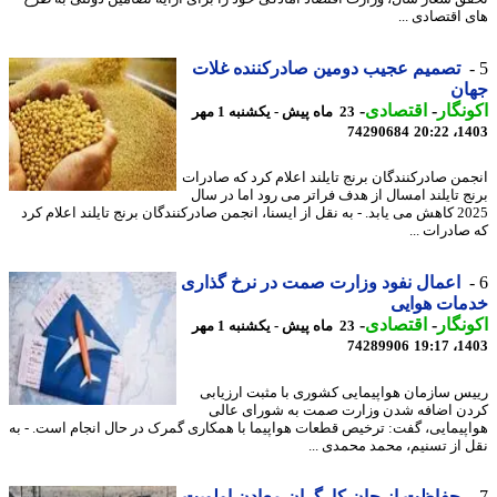
 اقتصادی ...
تصمیم عجیب دومین صادرکننده غلات
ان
نگار
-
اقتصادی
-
23 ماه پیش - یکشنبه 1 مهر
74290684
1403
من صادرکنندگان برنج تایلند اعلام کرد که صادرات
ج تایلند امسال از هدف فراتر می رود اما در سال
2025 کاهش می یابد. - به نقل از ایسنا، انجمن صادرکنندگان برنج تایلند اعلام کرد
صادرات ...
اعمال نفود وزارت صمت در نرخ گذاری
مات هوایی
نگار
-
اقتصادی
-
23 ماه پیش - یکشنبه 1 مهر
74289906
1403
س سازمان هواپیمایی کشوری با مثبت ارزیابی
ن اضافه شدن وزارت صمت به شورای عالی
پیمایی، گفت: ترخیص قطعات هواپیما با همکاری گمرک در حال انجام است. - به
 از تسنیم، محمد محمدی ...
حفاظت از جان کارگران معادن اولویت