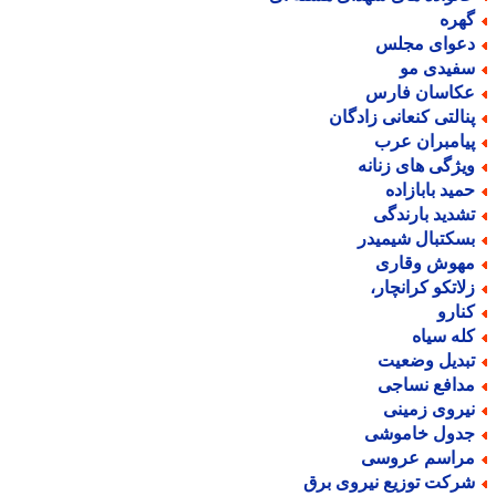
هره
عوای مجلس
فیدی مو
کاسان فارس
نالتی کنعانی زادگان
یامبران عرب
یژگی های زنانه
مید بابازاده
شدید بارندگی
سکتبال شیمیدر
هوش وقاری
لاتکو کرانچار،
نارو
له سیاه
بدیل وضعیت
دافع نساجی
یروی زمینی
دول خاموشی
راسم عروسی
رکت توزیع نیروی برق