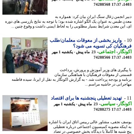
74288568
1403
ر انجمن زغال سنگ ایران بیان کرد: همواره به
ن طبس به عنوان یک الگو اشاره شده بود؛ با توجه به نتایج بازرسی های دوره
 این معدن شرایط بسیار مطلوبی را به لحاظ ایمنی داشت و وقوع چنین ...
واریز بخشی از معوقات معلمان/طلب
نگیان کی تسویه می شود؟
نگار
-
اجتماعی
-
23 ماه پیش - یکشنبه 1 مهر
74288566
1403
پیگیری های وزیر آموزش و پرورش، پرداخت
تی از معوقات فرهنگیان با هماهنگی سازمان
امه و بودجه پرداخت شد. - به گزارش اکونگار به نقل از ایرنا، سیده فاطمه
جرانی در حاشیه مراسم ...
تهدید تعطیلی پنجشنبه ها برای اقتصاد
نگار
-
سیاسی
-
23 ماه پیش - یکشنبه 1 مهر
74288275
1403
ف نجفی، مشاور عالی رییس اتاق ایران با اشاره
اینکه مصوبه کمیسیون اجتماعی درباره تعطیلی
 شنبه ها کاملاً با دیدگاه بخش خصوصی در تضاد