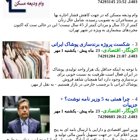
74293145
1403
 ودیعه مسکن که در جهت کاهش فشار اجاره بها
مستاجران به تصویب رسیده، شامل حال زنان
کمتر از 35 سال و مردان کمتر از 45 سال نیست! این در حالی ست که اکنون
دهای بیشماری به ویژه در شهر تهران،
شکست پروژه برندسازی پوشاک ایرانی
نگار
-
اقتصادی
-
23 ماه پیش - یکشنبه 1 مهر
74291204
1403
توجه به اینکه حداقل یک هزار واحد تولیدی پوشاک
ایران فعال است ظرفیت به نسبت خوبی برای
دسازی وجود دارد اما همچنان شاهد فروش
اک ایرانی با برچسب خارجی در بازار هستیم. - به نقل از مهر،
چرا همتی به 5 وزیر نامه نوشت؟ +
ییات
نگار
-
اقتصادی
-
23 ماه پیش - یکشنبه 1 مهر
74290685
1403
ر امور اقتصادی و دارایی با ارسال نامه ای به پنج
ر اعلام کرد: در جهت تسهیل تأمین مالی تولید و
ق شعار سال، وزارت اقتصاد آمادگی خود را برای ارایه تضامین دولتی به طرح