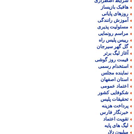
رایط اضطراری
افبک بازیساز
وزهای پایانی
موزش رانندگی
سئولیت پذیری
راسم رونمایی
ییس پلیس راه
ل گهر سیرجان
غاز لیگ برتر
یمت روز گوشی
ستخدام رسمی
ماینده مجلس
ستان اصفهان
عتماد عمومی
کوفایی کشور
حقیقات پلیس
رداخت هزینه
برنگار فارس
قویت اعتماد
یگ های پایه
یلیون دلار