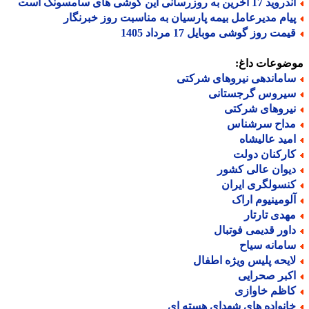
د 17 آخرین به روزرسانی این گوشی های سامسونگ است
یام مدیرعامل بیمه پارسیان به مناسبت روز خبرنگار
مت روز گوشی موبایل 17 مرداد 1405
ضوعات داغ:
اماندهی نیروهای شرکتی
یروس گرجستانی
یروهای شرکتی
داح سرشناس
مید عالیشاه
ارکنان دولت
یوان عالی کشور
نسولگری ایران
لومینیوم اراک
هدی تارتار
اور قدیمی فوتبال
امانه سیاح
ایحه پلیس ویژه اطفال
کبر صحرایی
اظم خاوازی
انواده های شهدای هسته ای