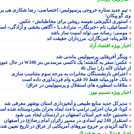
یم جدید ستاره خروجی پرسپولیس/ اختصاصی: رضا شکاری هی یر
 گو پیکان!
ستوری انگیزشی نفیسه روشن برای مخاطبانش+ عکس
سماعیلی: نامِ «خبرنگار»، مترادف با « آگاهی بخشی و آزادگی» است
ومنی: رسانه می تواند امنیت ساز باشد
ائم پناه: ‏خبرنگاران، مرزداران حقیقت اند
بار ویژه
اقتصاد آزاد
ینگر آفریقایی پرسپولیس ماندنی شد
عکس| سفر به گذشته؛ یک تاکسی مرسدس بنز W180 در حال عبور
خیابان لاله زار؛ سال 46
عتراض بازنشستگان مخابرات به مرحه سوم متناسب سازی
انک خاورمیانه فقط 10 فقره وام فرزندآوری داده است
لاقات اسطوره های استقلال و پرسپولیس در عراق!
بار ویژه
تسنیم نیوز
دیرکل جدید منابع طبیعی و آبخیزداری استان بوشهر معرفی شد
وبا: فرمان اجرایی ترامپ باعث ایجاد بحران بشردوستانه شده است
خستین خانه خبر استان اصفهان در اردستان ایجاد می شود
قرار 240 تیم امدادی در مسیر زائران امام رضا(ع) در اصفهان
اکید الزیدی بر خروج نیروهای آمریکایی از عراق در تاریخ تعیین شده
بار فوتبال در صبح فوتبالی