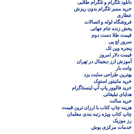
لود تلگرام و تلگرام طلایی
د ممبر تلگرام بدون ریزش
اری
شگاه لوله و اتصالات
 زنده جام جهانی
مت طلا دست دوم
ر اچ پی
ره وین تک
ت دلار امروز
زش ارز دیجیتال در تهران
ت بار
رین طراحی سایت یزد
د مانیتور استوک
د فالوور پاپ آپ اینستاگرام
یای تبلیغاتی
ید سالت
نه چاپ کتاب با ارزان ترین قیمت
 کتاب ویژه رتبه بندی معلمان
موزیک
مات مرکزی بوش