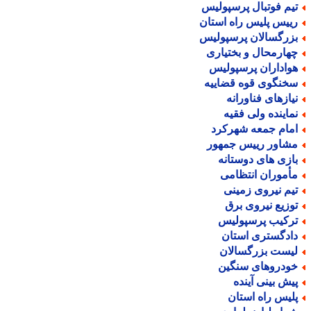
یم فوتبال پرسپولیس
ییس پلیس راه استان
زرگسالان پرسپولیس
هارمحال و بختیاری
واداران پرسپولیس
خنگوی قوه قضاییه
یازهای فناورانه
ماینده ولی فقیه
مام جمعه شهرکرد
شاور رییس جمهور
ازی های دوستانه
أموران انتظامی
یم نیروی زمینی
وزیع نیروی برق
رکیب پرسپولیس
ادگستری استان
یست بزرگسالان
ودروهای سنگین
یش بینی آینده
لیس راه استان