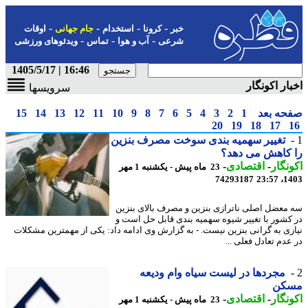
-
-
-
-
خبر
کرونا
استخدام
جام جهانی
اوقات
-
-
-
شرعی
آب و هوا
تماس
ویدئوهای ورزشی
16:46 | 1405/5/17
ار اکونگار
سرویسها
حه بعد
1
2
3
4
5
6
7
8
9
10
11
12
13
14
15
20
19
18
17
تغییر سهمیه بندی سوخت مصرف بنزین
کاهش می دهد؟
نگار
-
اقتصادی
-
23 ماه پیش - یکشنبه 1 مهر
74293187
1403
معضل اصلی ناترازی بنزین و مصرف بالای بنزین
کشور با تغییر شیوه سهمیه بندی قابل حل است و
زی به گرانی بنزین نیست. - به گزارش وی ادامه داد: یکی از مهمترین مشکلات
عدم تعادل فعلی ...
مجردها در لیست سیاه وام ودیعه
کن
نگار
-
اقتصادی
-
23 ماه پیش - یکشنبه 1 مهر