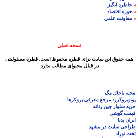
اطره انگیز
وزه اقتصاد
عاونت علمی
نسخه اصلی
مه حقوق این سایت برای قطره محفوظ است. قطره مسئولیتی
در قبال محتوای مطالب ندارد.
ه باحال مگ
وبروکرز: مرجع معرفی بروکرها
د شلوار جین زنانه
مت گوشی
ان پدیا
احی سایت در مشهد
 نوزاد