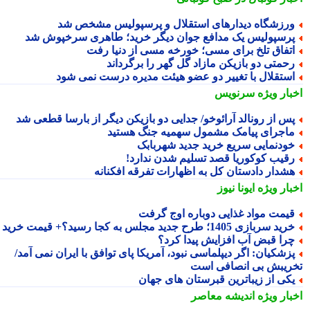
رزشگاه دیدارهای استقلال و پرسپولیس مشخص شد
رسپولیس یک مدافع جوان دیگر خرید؛ طاهری سرخپوش شد
تفاق تلخ برای مسی؛ خورخه مسی از دنیا رفت
حمتی دو بازیکن مازاد گل گهر را برگرداند
ستقلال با تغییر دو عضو هیئت مدیره درست نمی شود
بار ویژه
سرنویس
س از رونالد آرائوخو/ جدایی دو بازیکن دیگر از بارسا قطعی شد
اجرای پیامک مشمول سهمیه جنگ هستید
ودنمایی سریع خرید جدید شهربابک
قیب کوکوریا قصد تسلیم شدن ندارد!
شدار دادستان کل به اظهارات تفرقه افکنانه
بار ویژه
ایونا نیوز
یمت مواد غذایی دوباره اوج گرفت
ید سربازی 1405؛ طرح جدید مجلس به کجا رسید؟+ قیمت خرید
را قبض آب افزایش پیدا کرد؟
زشکیان: اگر دیپلماسی نبود، آمریکا پای توافق با ایران نمی آمد/
ریبش بی انصافی است
کی از زیباترین قبرستان های جهان
بار ویژه
اندیشه معاصر