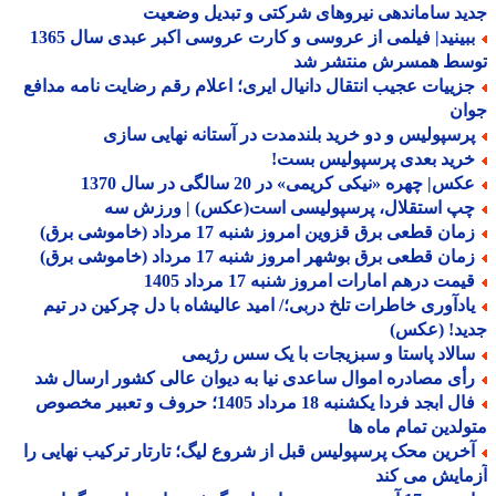
د ساماندهی نیروهای شرکتی و تبدیل وضعیت
ببینید| فیلمی از عروسی و کارت عروسی اکبر عبدی سال 1365
سط همسرش منتشر شد
زییات عجیب انتقال دانیال ایری؛ اعلام رقم رضایت نامه مدافع
ان
رسپولیس و دو خرید بلندمدت در آستانه نهایی سازی
رید بعدی پرسپولیس بست!
س| چهره «نیکی کریمی» در 20 سالگی در سال 1370
پ استقلال، پرسپولیسی است(عکس) | ورزش سه
ان قطعی برق قزوین امروز شنبه 17 مرداد (خاموشی برق)
ان قطعی برق بوشهر امروز شنبه 17 مرداد (خاموشی برق)
یمت درهم امارات امروز شنبه 17 مرداد 1405
ادآوری خاطرات تلخ دربی؛/ امید عالیشاه با دل چرکین در تیم
ید! (عکس)
الاد پاستا و سبزیجات با یک سس رژیمی
أی مصادره اموال ساعدی نیا به دیوان عالی کشور ارسال شد
فال ابجد فردا یکشنبه 18 مرداد 1405؛ حروف و تعبیر مخصوص
لدین تمام ماه ها
خرین محک پرسپولیس قبل از شروع لیگ؛ تارتار ترکیب نهایی را
ایش می کند