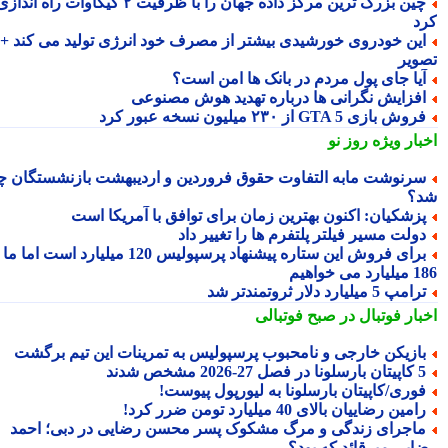
چین بزرگ ترین مرکز داده جهان را با ظرفیت ۲ گیگاوات راه اندازی
د
ین خودروی خورشیدی بیشتر از مصرف خود انرژی تولید می کند +
ویر
یا جای پول مردم در بانک ها امن است؟
فزایش نگرانی ها درباره تهدید هوش مصنوعی
وش بازی GTA 5 از ۲۳۰ میلیون نسخه عبور کرد
بار ویژه
روز نو
رنوشت مابه التفاوت حقوق فروردین و اردیبهشت بازنشستگان چه
؟
زشکیان: اکنون بهترین زمان برای توافق با آمریکا است
ولت مسیر فیلتر پلتفرم ها را تغییر داد
برای فروش این ستاره پیشنهاد پرسپولیس 120 میلیارد است اما ما
می خواهیم
امپ 5 میلیارد دلار ثروتمندتر شد
بار فوتبال در صبح فوتبالی
ازیکن خارجی و نامحبوب پرسپولیس به تمرینات این تیم برگشت
ارسلونا در فصل 27-2026 مشخص شدند
وری/کاپیتان بارسلونا به لیورپول پیوست!
امین رضاییان بالای 40 میلیارد تومن ضرر کرد!
اجرای زندگی و مرگ مشکوک پسر محسن رضایی در دبی؛ احمد
ایی میرقائد که بود؟