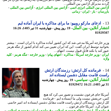
ند مدیرکل آژانس بین المللی ...
نس بین المللی انرژی اتمی
-
آژانس بین المللی انرژی
-
آژانس بین المللی
-
رسان
-
باز
-
ایران
-
زمانی
ادعای مارکو روبیو: ما برای مذاکره با ایران آماده ایم
شار آنلاین
-
بین الملل
-
19 روز پیش - چهارشنبه 31 تیر 1405، 16:26
81929
ر خارجه آمریکا مدعی شد که این کشور آماده مذاکره با ایران است. - بیشتر
انید توسط ایران گفت: این که ایران تعیین می کند کدام کشور از تنگه هرمز
 کند یا نکند قابل قبول نیست. انتهای ...
ان
-
وزیر خارجه آمریکا
-
مذاکره
-
انتهای پیام/
-
وزیر خارجه
-
تنگه هرمز
-
کلید
ه
فرمانده کل ارتش: رزمندگان ارتش
ت قامت مقابل دشمن ایستاده اند
شار آنلاین
-
سیاسی
-
19 روز پیش - چهارشنبه
81929472
یکا جای فرعون نشست و تصور می کرد که هیچ
 حریفش نیست ولی ما ایستاده ایم. - فرمانده
ارتش: رزمندگان ارتش راست قامت مقابل دشمن ایستاده اند امیر حاتمی
ان کرد: آمریکا جای فرعون ...
انده کل ارتش
-
نظام جمهوری اسلامی
-
فرمانده
-
ایران
-
جمهوری اسلامی
-