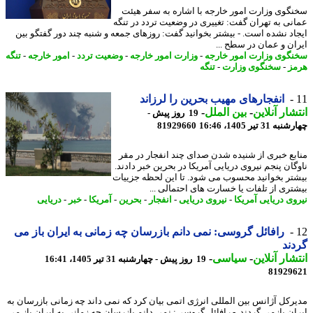
گوی وزارت امور خارجه با اشاره به سفر هیئت
نی به تهران گفت: تغییری در وضعیت تردد در تنگه
اد نشده است. - بیشتر بخوانید گفت: روزهای جمعه و شنبه چند دور گفتگو بین
ان و عمان در سطح ...
گوی وزارت امور خارجه
-
وزارت امور خارجه
-
وضعیت تردد
-
امور خارجه
-
تنگه
ز
-
سخنگوی وزارت
-
تنگه
انفجارهای مهیب بحرین را لرزاند
شار آنلاین
-
بین الملل
-
19 روز پیش -
31 تیر 1405، 16:46
81929660
بع خبری از شنیده شدن صدای چند انفجار در مقر
گان پنجم نیروی دریایی آمریکا در بحرین خبر دادند.
تر بخوانید محسوب می شود. تا این لحظه جزییات
تری از تلفات یا خسارت های احتمالی ...
وی دریایی آمریکا
-
نیروی دریایی
-
انفجار
-
بحرین
-
آمریکا
-
خبر
-
دریایی
رافائل گروسی: نمی دانم بازرسان چه زمانی به ایران باز می
ند
شار آنلاین
-
سیاسی
-
19 روز پیش - چهارشنبه 31 تیر 1405، 16:41
81929
رکل آژانس بین المللی انرژی اتمی بیان کرد که نمی داند چه زمانی بازرسان به
ان بازمی گردند. - رافائل گروسی: نمی دانم بازرسان چه زمانی به ایران باز می