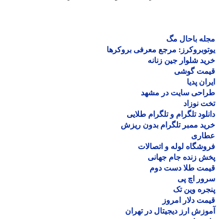
ه باحال مگ
وبروکرز: مرجع معرفی بروکرها
د شلوار جین زنانه
مت گوشی
ان پدیا
احی سایت در مشهد
 نوزاد
لود تلگرام و تلگرام طلایی
د ممبر تلگرام بدون ریزش
اری
شگاه لوله و اتصالات
 زنده جام جهانی
مت طلا دست دوم
ر اچ پی
ره وین تک
ت دلار امروز
زش ارز دیجیتال در تهران