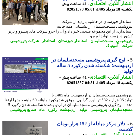
شار آنلاین
-
اقتصادی
-
41 ساعت پیش -
رداد 1405، 05:01
82051573
اندار خوزستان در حاشیه بازدید از شرکت
وشیمی مسجدسلیمان از پشتیبانی همه جانبه
انداری از این مجموعه صنعتی خبر داد و آن را جزو شرکت های پیشرو و برتر
 در زمینه تولید اوره و ...
وشیمی
-
مسجدسلیمان
-
استاندار خوزستان
-
استاندار
-
شرکت پتروشیمی
-
کت
-
آمونیاک
اوج گیری پتروشیمی مسجدسلیمان در
اردیبهشت؛ شکسته شدن رکورد 5 ساله
ید
شار آنلاین
-
اقتصادی
-
41 ساعت پیش -
رداد 1405، 04:51
82051557
پتروشیمی مسجدسلیمان در اردیبهشت ماه 1405 با
تولید 96 هزار و 582 تن اوره گرانول، موفق شد رکورد ماهانه 60 ماهه خود را ارتقا
. - اوج گیری پتروشیمی مسجدسلیمان در اردیبهشت؛ شکسته شدن رکورد 5 ...
دسلیمان
-
پتروشیمی
-
تولید
-
اردیبهشت
-
رکورد
-
ماه
-
صنایع پتروشیمی
دلار مرکز مبادله از 152 هزار تومان
شت