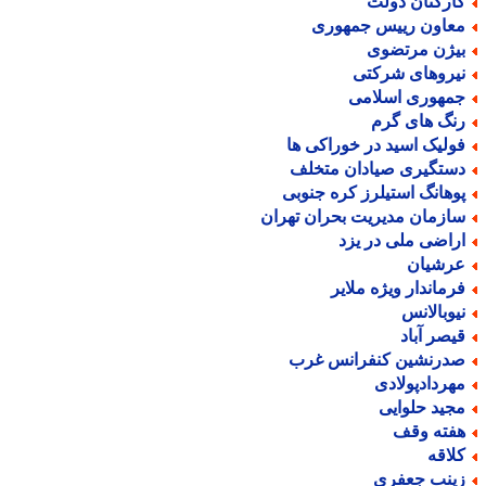
ارکنان دولت
عاون رییس جمهوری
یژن مرتضوی
یروهای شرکتی
مهوری اسلامی
نگ های گرم
ولیک اسید در خوراکی ها
ستگیری صیادان متخلف
وهانگ استیلرز کره جنوبی
ازمان مدیریت بحران تهران
راضی ملی در یزد
رشیان
رماندار ویژه ملایر
یوبالانس
یصر آباد
درنشین کنفرانس غرب
هردادپولادی
جید حلوایی
فته وقف
لاقه
ینب جعفری