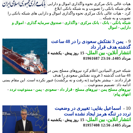
ت عالی بانک مرکزی نحوه واگذاری اموال و دارایی
 شبکه بانکی را تصویب و به شبکه بانکی ابلاغ
. - هیات عالی بانک مرکزی نحوه واگذاری اموال و دارایی های شبکه بانکی را
یب و به شبکه ...
ه بانکی
-
بانک
-
بانک مرکزی
-
واگذاری
-
صندوق سرمایه گذاری
-
اموال و
ایی
-
اموال
یمن 3 نفتکش سعودی را در 48 ساعت
ته هدف قرار داد
شار آنلاین
-
بین الملل
-
15 روز پیش - یکشنبه 4
1، 23:16
81961687
ه خبری المیادین اعلام کرد نیروهای مسلح یمن در
48 ساعت گذشته 3 فروند نفتکش سعودی را هدف
ر دادند. - بیشتر بخوانید (نه رفت و نه برگشت) عبور نکرده است. این مقام یمنی
مه داد: تصمیم ممنوعیت ...
وهای مسلح یمن
-
نیروهای مسلح
-
قرار داد
-
سعودی
-
یمن
-
ممنوعیت تردد
-
ای پیام/
اسماعیل بقایی: تغییری در وضعیت
د در تنگه هرمز ایجاد نشده است
شار آنلاین
-
بین الملل
-
15 روز پیش - یکشنبه 4
1، 12:56
81957408