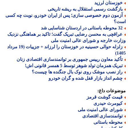
وزستان لرزید
ازگشت رسمی استقلال به ریشه تاریخی
زمون دوم خصوصی سازی؛ پس از ایران خودرو، نوبت چه کسی
ت؟
تانی در اردستان شناسایی شد
راقچی به محسن رضایی تبریک گفت؛ تاکید بر هماهنگی نزدیک
رت خارجه و شورای عالی امنیت ملی
زلزله حوالی حسینیه در خوزستان را لرزاند + جزییات (19 مرداد
14
أکید معاون رییس جمهوری بر توانمندسازی اقتصادی زنان
ریک همزمان تولد شوهر توسط 5 همسر قانونی اش!
از نصب موشک روی نوک بال جنگنده ها چیست؟
شم انداز بازار قفل شده و گران خودرو
ضوعات داغ:
یمت گوشت قرمز
یومرث حیدری
ورای عالی امنیت ملی
وانمندسازی اقتصادی
حوطه باستانی