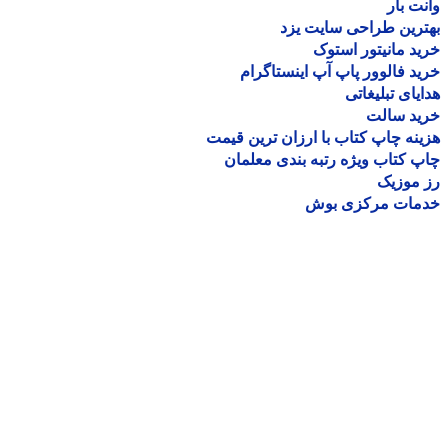
ت بار
رین طراحی سایت یزد
د مانیتور استوک
د فالوور پاپ آپ اینستاگرام
یای تبلیغاتی
ید سالت
نه چاپ کتاب با ارزان ترین قیمت
 کتاب ویژه رتبه بندی معلمان
موزیک
مات مرکزی بوش