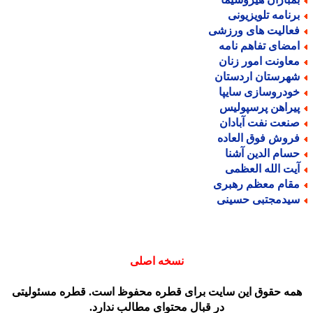
رنامه تلویزیونی
عالیت های ورزشی
مضای تفاهم نامه
عاونت امور زنان
هرستان اردستان
ودروسازی سایپا
یراهن پرسپولیس
نعت نفت آبادان
روش فوق العاده
سام الدین آشنا
یت الله العظمی
قام معظم رهبری
یدمجتبی حسینی
نسخه اصلی
مه حقوق این سایت برای قطره محفوظ است. قطره مسئولیتی
در قبال محتوای مطالب ندارد.