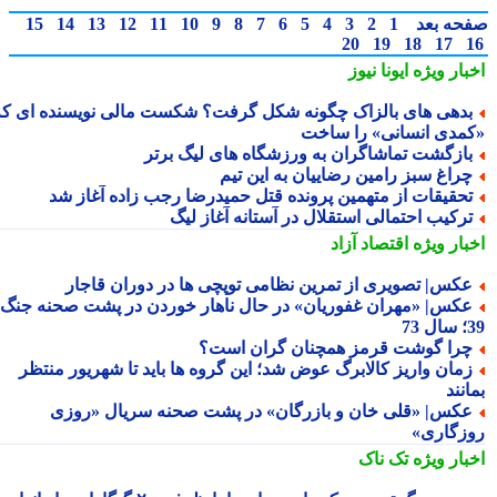
حه بعد
1
2
3
4
5
6
7
8
9
10
11
12
13
14
15
20
19
18
17
بار ویژه
ایونا نیوز
دهی های بالزاک چگونه شکل گرفت؟ شکست مالی نویسنده ای که
مدی انسانی» را ساخت
ازگشت تماشاگران به ورزشگاه های لیگ برتر
راغ سبز رامین رضاییان به این تیم
حقیقات از متهمین پرونده قتل حمیدرضا رجب زاده آغاز شد
رکیب احتمالی استقلال در آستانه آغاز لیگ
بار ویژه
اقتصاد آزاد
کس| تصویری از تمرین نظامی توپچی ها در دوران قاجار
کس| «مهران غفوریان» در حال ناهار خوردن در پشت صحنه جنگ
7
را گوشت قرمز همچنان گران است؟
مان واریز کالابرگ عوض شد؛ این گروه ها باید تا شهریور منتظر
نند
کس| «قلی خان و بازرگان» در پشت صحنه سریال «روزی
زگاری»
بار ویژه
تک ناک