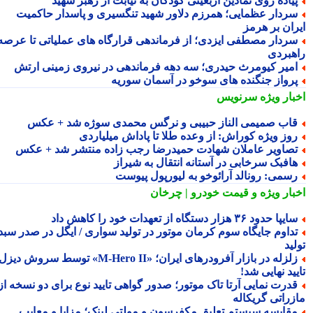
یاده روی نمادین اربعینی کودکان به نیابت از رهبر شهید
ردار عظمایی؛ همرزم دلاور شهید تنگسیری و پاسدار حاکمیت
ران بر هرمز
ردار مصطفی ایزدی؛ از فرماندهی قرارگاه های عملیاتی تا عرصه
هبردی
میر کیومرث حیدری؛ سه دهه فرماندهی در نیروی زمینی ارتش
رواز جنگنده های سوخو در آسمان سوریه
بار ویژه
سرنویس
اب صمیمی الناز حبیبی و نرگس محمدی سوژه شد + عکس
وز ویژه کوراش: از وعده طلا تا پاداش میلیاردی
صاویر عاملان شهادت حمیدرضا رجب زاده منتشر شد + عکس
افبک سرخابی در آستانه انتقال به شیراز
سمی: رونالد آرائوخو به لیورپول پیوست
بار ویژه
و قیمت خودرو | چرخان
یپا حدود ۳۶ هزار دستگاه از تعهدات خود را کاهش داد
داوم جایگاه سوم کرمان موتور در تولید سواری / ایگل در صدر سبد
ید
زلزله در بازار آفرودرهای ایران؛ «M-Hero II» توسط سروش دیزل
ید نهایی شد!
درت نمایی آرتا تاک موتور؛ صدور گواهی تایید نوع برای دو نسخه از
زراتی گریکاله
قایسه سیستم تعلیق مکفرسون و مولتی لینک؛ مزایا و معایب