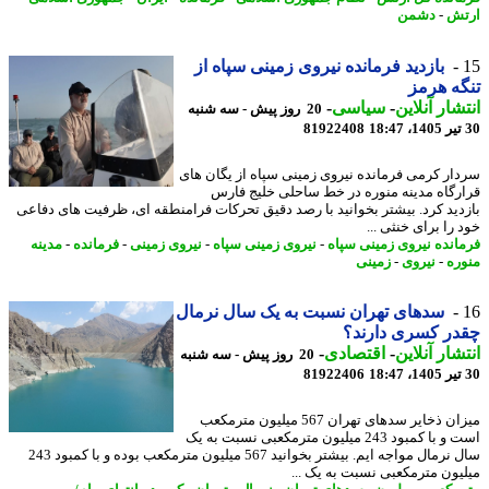
ش
-
دشمن
بازدید فرمانده نیروی زمینی سپاه از
ه هرمز
شار آنلاین
-
سیاسی
-
20 روز پیش - سه شنبه
81922408
ار کرمی فرمانده نیروی زمینی سپاه از یگان های
رگاه مدینه منوره در خط ساحلی خلیج فارس
دید کرد. بیشتر بخوانید با رصد دقیق تحرکات فرامنطقه ای، ظرفیت های دفاعی
را برای خنثی ...
انده نیروی زمینی سپاه
-
نیروی زمینی سپاه
-
نیروی زمینی
-
فرمانده
-
مدینه
ره
-
نیروی
-
زمینی
سدهای تهران نسبت به یک سال نرمال
ر کسری دارند؟
شار آنلاین
-
اقتصادی
-
20 روز پیش - سه شنبه
81922406
میزان ذخایر سدهای تهران 567 میلیون مترمکعب
است و با کمبود 243 میلیون مترمکعبی نسبت به یک
سال نرمال مواجه ایم. بیشتر بخوانید 567 میلیون مترمکعب بوده و با کمبود 243
یون مترمکعبی نسبت به یک ...