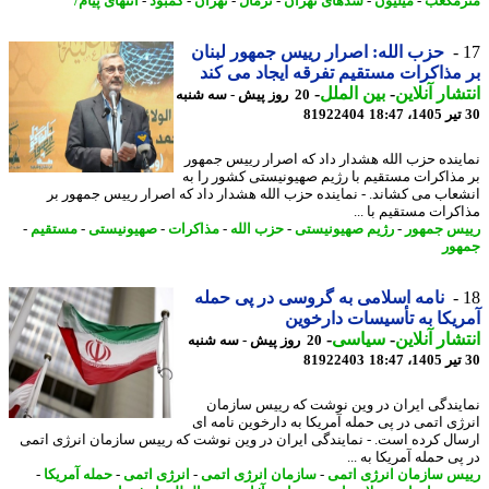
مکعب
-
میلیون
-
سدهای تهران
-
نرمال
-
تهران
-
کمبود
-
انتهای پیام/
حزب الله: اصرار رییس جمهور لبنان
مذاکرات مستقیم تفرقه ایجاد می کند
شار آنلاین
-
بین الملل
-
20 روز پیش - سه شنبه
81922404
ینده حزب الله هشدار داد که اصرار رییس جمهور
مذاکرات مستقیم با رژیم صهیونیستی کشور را به
عاب می کشاند. - نماینده حزب الله هشدار داد که اصرار رییس جمهور بر
کرات مستقیم با ...
س جمهور
-
رژیم صهیونیستی
-
حزب الله
-
مذاکرات
-
صهیونیستی
-
مستقیم
-
ور
نامه اسلامی به گروسی در پی حمله
یکا به تأسیسات دارخوین
شار آنلاین
-
سیاسی
-
20 روز پیش - سه شنبه
81922403
یندگی ایران در وین نوشت که رییس سازمان
ژی اتمی در پی حمله آمریکا به دارخوین نامه ای
ال کرده است. - نمایندگی ایران در وین نوشت که رییس سازمان انرژی اتمی
ی حمله آمریکا به ...
س سازمان انرژی اتمی
-
سازمان انرژی اتمی
-
انرژی اتمی
-
حمله آمریکا
-