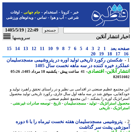
-
-
-
-
خبر
کرونا
استخدام
جام جهانی
اوقات
-
-
-
شرعی
آب و هوا
تماس
ویدئوهای ورزشی
22:49 | 1405/5/19
ار انتشار آنلاین
سرویسها
حه بعد
1
2
3
4
5
6
7
8
9
10
11
12
13
14
15
20
19
18
17
شکستن رکورد تاریخی تولید اوره در پتروشیمی مسجدسلیمان
کرد خیره کننده در سه ماهه نخست سال 1405
شار آنلاین
-
اقتصادی
-
41 ساعت پیش - یکشنبه 18 مرداد 1405، 05:26
82051
 مجتمع عظیم صنعتی در اقدامی بی نظیر و در راستای تحقق راهبرد تولید و
کفایی، موفق شد در سه ماهه اول سال جاری، رکورد تاریخی تولید محصول
راتژیک اوره را بشکند. - این مجتمع عظیم صنعتی ...
ول استراتژیک
-
تولید
-
مسجدسلیمان
-
تاریخ
-
توسعه صادرات غیرنفتی
-
راتژیک
-
تاریخی
پتروشیمی مسجدسلیمان هفته نخست تیرماه را با 6 دوره
وزشی پشت سر گذاشت