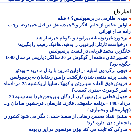
ار داغ:
هدی طارمی در پرسپولیس؟ + فیلم
اولین عکس از خانم بلاگر و 5 همدستش در قتل حمیدرضا رجب
ه مداح تهرانی
رخورد غیردوستانه بیرانوند و نکونام خبرساز شد
رخواست تارتار؛ ابرقویی را بدهید، هافبک رقیب را بگیرید/
گزین محمد قربانی در لیست پرسپولیس
تصویر تکان دهنده از گوگوش در 20 سالگی؛ پاریس در سال 1349
نه بود؟
یچی برگردون امباپه در اولین تمرین با رئال مادرید + ویدئو
شت پرده منتفی شدن بازگشت رامین رضاییان به پرسپولیس
روش فوق العاده سیتروئن و کوییک سایپا از یکشنبه 25 مردادماه
میر کیومرث حیدری کیست؟
جدول قطعی برق شهرکرد، لردگان و بروجن فردا سه شنبه 20
مرداد 1405 +برنامه خاموشی فلارد، فارسان، فرخشهر، سامان و...
ارمحال و بختیاری )
بینید| انتقاد محسن رضایی از سعید جلیلی: مگر می شود کشور را
شعار دادن اداره کرد!
درکی که ثابت می کند بیژن مرتضوی در ایران بوده