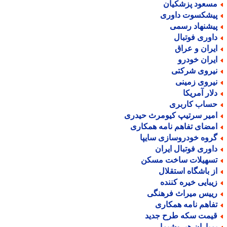
سعود پزشکیان
یشکسوت داوری
یشنهاد رسمی
اوری فوتبال
یران و عراق
یران خودرو
یروی شرکتی
یروی زمینی
لار آمریکا
ساب کاربری
میر سرتیپ کیومرث حیدری
مضای تفاهم نامه همکاری
روه خودروسازی سایپا
اوری فوتبال ایران
سهیلات ساخت مسکن
ز باشگاه استقلال
یبایی خیره کننده
ییس میراث فرهنگی
فاهم نامه همکاری
یمت سکه طرح جدید
مباران هیروشیما