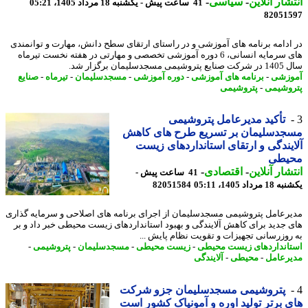
شار آنلاین
-
سیاسی
-
41 ساعت پیش - یکشنبه 18 مرداد 1405، 05:21
82051
ادامه برنامه های آموزشی و در راستای ارتقای سطح دانش، مهارت و توانمندی
های سرمایه انسانی، 6 دوره آموزشی تخصصی و مهارتی در هفته نخست تیرماه
مسجدسلیمان برگزار شد.
زشی
-
برنامه های آموزشی
-
دوره آموزشی
-
مسجدسلیمان
-
تیرماه
-
صنایع
وشیمی
-
پتروشیمی
تأکید مدیرعامل پتروشیمی
جدسلیمان بر تسریع طرح های کاهش
یندگی و ارتقای استانداردهای زیست
یطی
شار آنلاین
-
اقتصادی
-
41 ساعت پیش -
رداد 1405، 05:11
82051584
رعامل پتروشیمی مسجدسلیمان از اجرای برنامه های اصلاحی و سرمایه گذاری
 جدید برای کاهش آلایندگی و بهبود استانداردهای زیست محیطی خبر داد و بر
روزرسانی تجهیزات و تقویت نظام پایش ...
انداردهای زیست محیطی
-
زیست محیطی
-
مسجدسلیمان
-
پتروشیمی
-
رعامل
-
محیطی
-
آلایندگی
پتروشیمی مسجدسلیمان جزو شرکت
 برتر تولید اوره و آمونیاک کشور است