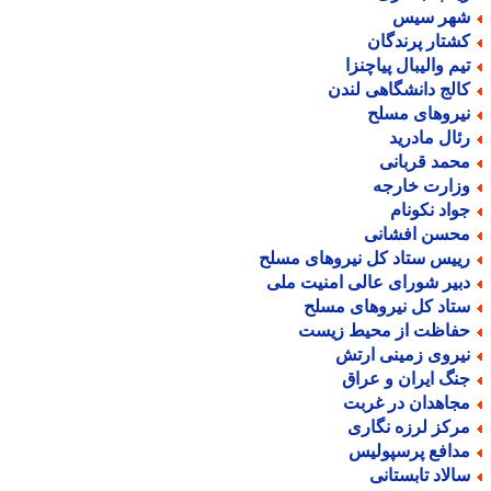
هر سیس
شتار پرندگان
یم والیبال پیاچنزا
الج دانشگاهی لندن
یروهای مسلح
ئال مادرید
حمد قربانی
زارت خارجه
واد نکونام
حسن افشانی
ییس ستاد کل نیروهای مسلح
بیر شورای عالی امنیت ملی
تاد کل نیروهای مسلح
فاظت از محیط زیست
یروی زمینی ارتش
نگ ایران و عراق
جاهدان در غربت
رکز لرزه نگاری
دافع پرسپولیس
الاد تابستانی