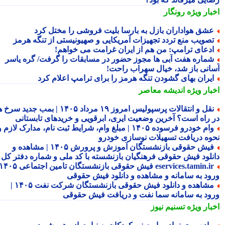
بار ویژه
رونگار
شق هواداران بازل به بارسا بلیت فروشی را مختل کرد
صویب منع تردد تجهیزات آمریکایی و صهیونیستی از تنگه هرمز
دعای ترامپ: من هم از ایران غرامت می خواهم!
ماره هفت آبی ها مجوز حضور در مسابقات را گرفت/ گره یاسر
انی باز شد، خیال سهراب راحت!
یران بهای گشودن تنگه هرمز را برای ترامپ اعلام کرد
بار ویژه
اندیشه معاصر
نقل و انتقالات پرسپولیس امروز ۱۹ مرداد ۱۴۰۵ | بمب جدید سرخ ها
 راه است؟ آخرین وضعیت ایری، ابرقویی و خریدهای تابستانی
وام خودرو فرسوده ۱۴۰۵ | مبلغ وام، شرایط ثبت نام، مدارک لازم و
وه دریافت تسهیلات نوسازی خودرو
فیش حقوقی بازنشستگان آموزش و پرورش ۱۴۰۵ | مشاهده و
نلود فیش حقوقی فرهنگیان بازنشسته با کد ملی و شماره دفتر کل
eservices.tamin.ir فیش حقوقی بازنشستگان تامین اجتماعی ۱۴۰۵ |
ود به سامانه و مشاهده و دانلود فیش حقوقی
مشاهده و دانلود فیش حقوقی بازنشستگان شرکت نفت ۱۴۰۵ |
ود به سامانه سما نفت و دریافت فیش حقوقی
بار ویژه
تسنیم نیوز