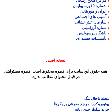
رکز اطلاع رسانی
اره 10 پرسپولیس
یران و موریتانی
سیب های اجتماعی
ازمان آتش نشانی
تاره آرژانتینی
اشگاه پرسپولیس
أسیسات هسته ای
نسخه اصلی
مه حقوق این سایت برای قطره محفوظ است. قطره مسئولیتی
در قبال محتوای مطالب ندارد.
ه باحال مگ
وبروکرز: مرجع معرفی بروکرها
د شلوار جین زنانه