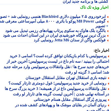
تی ها و برنامه جدید ایران
بار ویژه
تک ناک
رخودروی ۲.۵ میلیون دلاری Blackbird هنسی رونمایی شد + تصویر
گوشی M8 Power پوکو با باتری ۸۰۰۰ میلی آمپرساعتی معرفی شد
تصویر
الگرد بلک هاوک به سکوی پرتاب پهپادهای رزمی تبدیل می شود
زرگ ترین نیروگاه خورشیدی ایران در این استان احداث می شود
ولکس واگن از سدان Jetta M6 رونمایی کرد
ار داغ:
پرسپولیس با کدام بازیکنان توافق کرده است؟ اسامی 3 خرید
مالی را ببینید / سه نام داغ در لیست پرسپولیس؛ آخرین خبر از
دهای جدید سرخ ها / نقل وانتقالات پرسپولیس وارد مرحله جدید
سامی 3 گزینه لو رفت
تیجه بازی استقلال تهران مقابل استقلال خوزستان
ونمایی از خرید جدید پرسپولیس؛ غول دومتری تارتار کیست؟
نقل وانتقالات پرسپولیس داغ تر از همیشه؛ 3 خرید بزرگ سرخ ها
آستانه نهایی شدن | آخرین لیست گزینه های تارتار لو رفت
یروزی پُرگل استقلال مقابل همنام خوزستانی
دپای آلمان در بقایای موشک ها و پهپادهای کشف شده در
دگاه جهرم