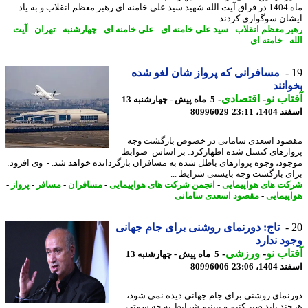
ماه 1404 در فراق آیت الله شهید سید علی خامنه ای رهبر معظم انقلاب و به یاد
ان سوگواری کردند. - ...
ر معظم انقلاب
-
سید علی خامنه ای
-
علی خامنه ای
-
چهارشنبه
-
تهران
-
آیت
-
خامنه ای
مسافرانی که پرواز شان لغو شده
انند
اب نو
-
اقتصادی
-
5 ماه پیش - چهارشنبه 13
14، 23:11
80996029
ود اسعدی سامانی در خصوص بازگشت وجه
ازهای کنسل شده اظهارکرد: بر اساس ضوابط
ود، وجوه پروازهای باطل شده به مسافران بازگردانده خواهد شد. - وی افزود:
ی بازگشت وجه بایستی شرایط ...
ت های هواپیمایی
-
انجمن شرکت های هواپیمایی
-
مسافران
-
مسافر
-
پرواز
-
پیمایی
-
مقصود اسعدی سامانی
تاج: دورنمای روشنی برای جام جهانی
د ندارد
اب نو
-
ورزشی
-
5 ماه پیش - چهارشنبه 13
14، 23:06
80996006
نمای روشنی برای جام جهانی دیده نمی شود،
ند باید صبر کنیم و ببینیم شرایط به چه سمتی