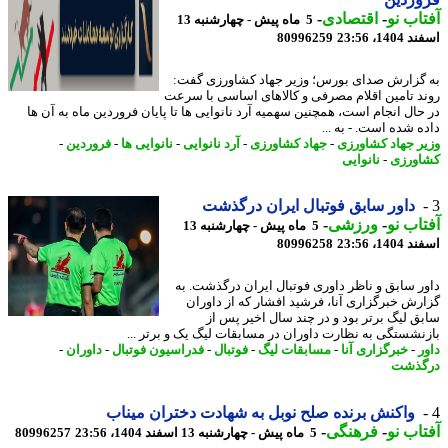
اب نو
-
اقتصادی
-
5 ماه پیش - چهارشنبه 13
14، 23:56
80996259
گزارش صدای بورس؛ وزیر جهاد کشاورزی گفت:
د تامین اقلام مصرفی و کالاهای اساسی با سرعت
حال انجام است، همچنین سهمیه آرد نانوایی ها تا پایان فروردین ماه به آن ها
ه شده است. - به ...
ر جهاد کشاورزی
-
جهاد کشاورزی
-
آرد نانوایی
-
نانوایی ها
-
فروردین
-
ورزی
-
نانوایی
داور سابق فوتبال ایران درگذشت
اب نو
-
ورزشی
-
5 ماه پیش - چهارشنبه 13
14، 23:56
80996258
ر سابق و ناظر داوری فوتبال ایران درگذشت. به
رش خبرگزاری آنا، فرشید افشار که از داوران
ق لیگ برتر بود و در چند سال اخیر پس از
نشستگی به نظارت داوران در مسابقات لیگ یک و برتر ...
ر
-
خبرگزاری آنا
-
مسابقات لیگ
-
فوتبال
-
فدراسیون فوتبال
-
داوران
-
گذشت
واکنش برنده صلح نوبل به شهادت دختران میناب
اب نو
-
فرهنگی
-
5 ماه پیش - چهارشنبه 13 اسفند 1404، 23:56
80996257