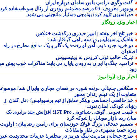
فت وگوی ترامپ با بن سلمان درباره ایران
تیوبر معروف: 99 درصد مطمئنم رودری از رئال سوءاستفاده کرد
دراسیون تأیید کرد: بونوچی دستیار مانچینی می شود
بار ویژه
رونگار
بر تلخ آخر هفته | امیر حیدری درگذشت +عکس
افبک پرسپولیس در سه راهی گرفتار شد!
و خرید جدید ذوب آهن لو رفت/ یک گلر و یک مدافع مطرح در راه
فهان
بریک جالب تونی کروس به وینیسیوس
رامپ: جنگ با ایران به زودی پایان می یابد؛ مذاکرات خوب پیش می
د
بار ویژه
ایونا نیوز
کانس جنجالی «زنده شور» در فضای مجازی وایرال شد؛ موضوعی
فاوت از یک فیلم زندان محور
داحافظی احساسی وینگر سابق از تیم پرسپولیس؛ «دل کندن از
یای کودکی آسان نبود»
قیمت نجومی گوشی شیائومی 15T Pro؛ افزایش چند برابری یک
ان رده بازار موبایل را شوکه کرد
صمیم جنجالی بزرگ فولاد خوزستان برای رامین رضاییان : اولویت
ژه حمید مطهری در نقل وانتقالات
رح جنجالی مدیریت تنگه هرمز در مجلس؛ جزییات محدودیت عبور