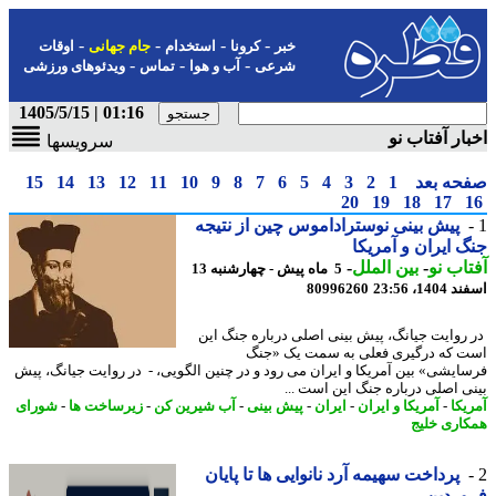
-
-
-
-
خبر
کرونا
استخدام
جام جهانی
اوقات
-
-
-
شرعی
آب و هوا
تماس
ویدئوهای ورزشی
01:16 | 1405/5/15
ار آفتاب نو
سرویسها
حه بعد
1
2
3
4
5
6
7
8
9
10
11
12
13
14
15
20
19
18
17
پیش بینی نوستراداموس چین از نتیجه
 ایران و آمریکا
اب نو
-
بین الملل
-
5 ماه پیش - چهارشنبه 13
14، 23:56
80996260
روایت جیانگ، پیش بینی اصلی درباره جنگ این
 که درگیری فعلی به سمت یک «جنگ
ایشی» بین آمریکا و ایران می رود و در چنین الگویی، - در روایت جیانگ، پیش
ی اصلی درباره جنگ این است ...
یکا
-
آمریکا و ایران
-
ایران
-
پیش بینی
-
آب شیرین کن
-
زیرساخت ها
-
شورای
اری خلیج
پرداخت سهیمه آرد نانوایی ها تا پایان
وردین