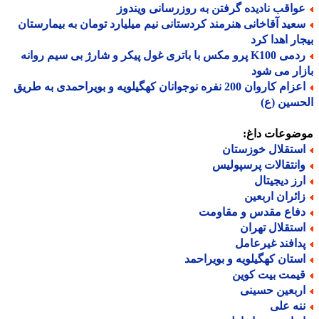
واقب نادیده گرفتن به روزرسانی ویندوز
عید آقاخانی هنرمند کردستانی نیم میلیارد تومان به بیمارستان
ار اهدا کرد
ردمی K100 پرو مکس با باتری غول پیکر و شارژ بی سیم روانه
ار می شود
اعزام کاروان 200 نفره نوجوانان کهگیلویه و بویراحمدی به طریق
سین (ع)
ضوعات داغ:
ستقلال خوزستان
انتقالات پرسپولیس
رز دیجیتال
ائران اربعین
فاع مقدس و مقاومت
ستقلال تهران
دافند غیرعامل
ستان کهگیلویه و بویراحمد
یمت بیت کوین
ربعین حسینی
نه علی