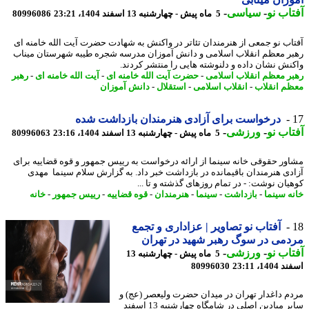
اب نو
-
سیاسی
-
5 ماه پیش - چهارشنبه 13 اسفند 1404، 23:21
80996086
اب نو جمعی از هنرمندان تئاتر در واکنش به شهادت حضرت آیت الله خامنه ای
ر معظم انقلاب اسلامی و دانش آموزان مدرسه شجره طیبه شهرستان میناب
نش نشان داده و دلنوشته هایی را منتشر کردند.
ر معظم انقلاب اسلامی
-
حضرت آیت الله خامنه ای
-
آیت الله خامنه ای
-
رهبر
م انقلاب
-
انقلاب اسلامی
-
استقلال
-
دانش آموزان
درخواست برای آزادی هنرمندان بازداشت شده
اب نو
-
ورزشی
-
5 ماه پیش - چهارشنبه 13 اسفند 1404، 23:16
80996063
ور حقوقی خانه سینما از ارائه درخواست به رییس جمهور و قوه قضاییه برای
دی هنرمندان باقیمانده در بازداشت خبر داد. به گزارش سلام سینما مهدی
یان نوشت: - در تمام روزهای گذشته و تا ...
ه سینما
-
بازداشت
-
سینما
-
هنرمندان
-
قوه قضاییه
-
رییس جمهور
-
خانه
آفتاب نو تصاویر | عزاداری و تجمع
می در سوگ رهبر شهید در تهران
اب نو
-
ورزشی
-
5 ماه پیش - چهارشنبه 13
14، 23:11
80996030
م داغدار تهران در میدان حضرت ولیعصر (عج) و
سایر میادین اصلی در شامگاه چهارشنبه 13 اسفند