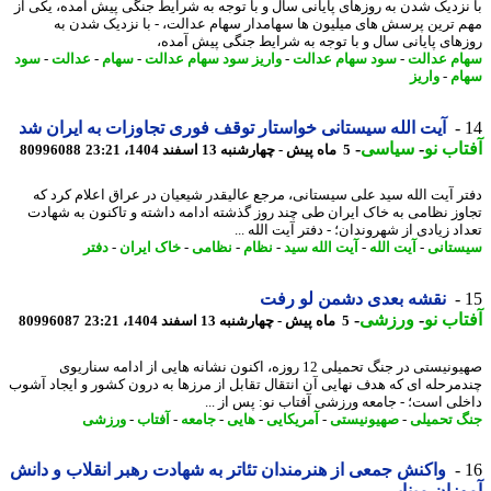
نزدیک شدن به روزهای پایانی سال و با توجه به شرایط جنگی پیش آمده، یکی از
 ترین پرسش های میلیون ها سهامدار سهام عدالت، - با نزدیک شدن به
های پایانی سال و با توجه به شرایط جنگی پیش آمده،
م عدالت
-
سود سهام عدالت
-
واریز سود سهام عدالت
-
سهام
-
عدالت
-
سود
م
-
واریز
آیت الله سیستانی خواستار توقف فوری تجاوزات به ایران شد
اب نو
-
سیاسی
-
5 ماه پیش - چهارشنبه 13 اسفند 1404، 23:21
80996088
ر آیت الله سید علی سیستانی، مرجع عالیقدر شیعیان در عراق اعلام کرد که
وز نظامی به خاک ایران طی چند روز گذشته ادامه داشته و تاکنون به شهادت
د زیادی از شهروندان؛ - دفتر آیت الله ...
تانی
-
آیت الله
-
آیت الله سید
-
نظام
-
نظامی
-
خاک ایران
-
دفتر
نقشه بعدی دشمن لو رفت
اب نو
-
ورزشی
-
5 ماه پیش - چهارشنبه 13 اسفند 1404، 23:21
80996087
صهیونیستی در جنگ تحمیلی 12 روزه، اکنون نشانه هایی از ادامه سناریوی
مرحله ای که هدف نهایی آن انتقال تقابل از مرزها به درون کشور و ایجاد آشوب
لی است؛ - جامعه ورزشی آفتاب نو: پس از ...
 تحمیلی
-
صهیونیستی
-
آمریکایی
-
هایی
-
جامعه
-
آفتاب
-
ورزشی
واکنش جمعی از هنرمندان تئاتر به شهادت رهبر انقلاب و دانش
زان مینابی