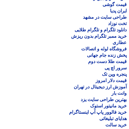
مت گوشی
ان پدیا
احی سایت در مشهد
 نوزاد
لود تلگرام و تلگرام طلایی
د ممبر تلگرام بدون ریزش
اری
شگاه لوله و اتصالات
 زنده جام جهانی
مت طلا دست دوم
ر اچ پی
ره وین تک
ت دلار امروز
زش ارز دیجیتال در تهران
ت بار
رین طراحی سایت یزد
د مانیتور استوک
د فالوور پاپ آپ اینستاگرام
یای تبلیغاتی
ید سالت