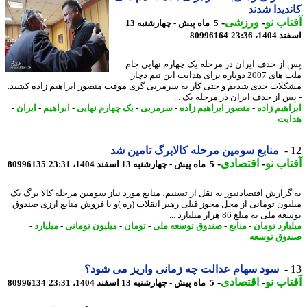
دیدا شدند
اب نو
-
ورزشی
-
5 ماه پیش - چهارشنبه 13
14، 23:36
80996164
از حذف ایران در مرحله یک چهارم نهایی جام
ملت های 2007 دوباره برای هدایت این تیم دچار
لات جدی شدیم و حتی کار به سرمربی گری موقت منصور ابراهیم زاده کشید.
س از حذف ایران در مرحله یک ...
اهیم زاده
-
منصور ابراهیم زاده
-
سرمربی
-
یک چهارم نهایی
-
ابراهیم
-
ایران
-
یت
منابع سومین مرحله کالابرگ تامین شد
اب نو
-
اقتصادی
-
5 ماه پیش - چهارشنبه 13 اسفند 1404، 23:31
80996135
گزارش اقتصادنیوز به نقل از تسنیم، منابع مورد نیاز سومین مرحله کالا برگ یک
یون تومانی از محل مجوز قبلی رهبر انقلاب (ره )و با فروش منابع ارزی صندوق
ملی به مبلغ 86 هزار میلیارد ...
یارد تومان
-
منابع
-
صندوق توسعه ملی
-
تومان
-
میلیون تومانی
-
میلیارد
-
وق توسعه
سود سهام عدالت چه زمانی واریز می شود؟
اب نو
-
اقتصادی
-
5 ماه پیش - چهارشنبه 13 اسفند 1404، 23:31
80996134