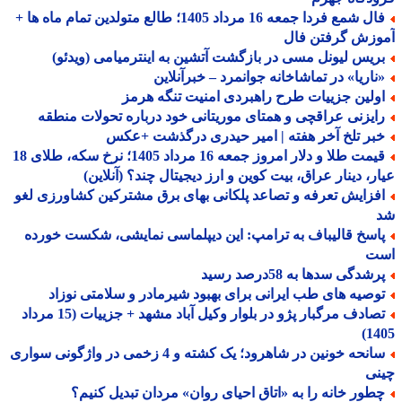
فال شمع فردا جمعه 16 مرداد 1405؛ طالع متولدین تمام ماه ها +
وزش گرفتن فال
ریس لیونل مسی در بازگشت آتشین به اینترمیامی (ویدئو)
ناریا» در تماشاخانه جوانمرد – خبرآنلاین
ولین جزییات طرح راهبردی امنیت تنگه هرمز
ایزنی عراقچی و همتای موریتانی خود درباره تحولات منطقه
بر تلخ آخر هفته | امیر حیدری درگذشت +عکس
قیمت طلا و دلار امروز جمعه 16 مرداد 1405؛ نرخ سکه، طلای 18
ر، دینار عراق، بیت کوین و ارز دیجیتال چند؟ (آنلاین)
فزایش تعرفه و تصاعد پلکانی بهای برق مشترکین کشاورزی لغو
اسخ قالیباف به ترامپ: این دیپلماسی نمایشی، شکست خورده
ت
شدگی سدها به 58درصد رسید
وصیه های طب ایرانی برای بهبود شیرمادر و سلامتی نوزاد
تصادف مرگبار پژو در بلوار وکیل آباد مشهد + جزییات (15 مرداد
14
سانحه خونین در شاهرود؛ یک کشته و 4 زخمی در واژگونی سواری
نی
طور خانه را به «اتاق احیای روان» مردان تبدیل کنیم؟