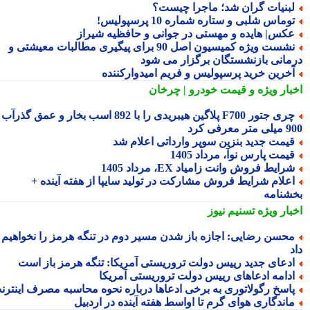
بنیات گران شد؛ ماجرا چیست؟
وماس شلبی و ستاره شماره 10 پرسپولیس!
کس| هایده و مهستی در جوانی و حافظیه شیراز
نشست ویژه کمیسیون اصل 90 برای پیگیری مطالبات معیشتی و
مانی بازنشستگان برگزار می شود
خرین خرید پرسپولیس و فریم امیدوارکننده
بار ویژه
و قیمت خودرو | چرخان
چری جتور F700 پلاگین هیبریدی را با 892 اسب بخار و عمق گذرآب
 معرفی کرد
یمت جدید بنزین سوپر وارداتی اعلام شد
یمت پارس نوآ، مرداد 1405
رایط فروش وانت زامیاد EX، مرداد 1405
علام شرایط فروش مشارکت در تولید سایپا از هفته آینده +
شنامه
بار ویژه
تسنیم نیوز
حسن رضایی: اجازه باز شدن مسیر دوم در تنگه هرمز را نخواهیم
دعای جدید رییس دولت تروریستی آمریکا: تنگه هرمز باز است
دامه ادعاهای رییس دولت تروریستی آمریکا
اسخ رگولاتوری به برخی ادعاها درباره نحوه محاسبه مصرف اینترنت
اندگاری هوای گرم تا اواسط هفته آینده در اردبیل