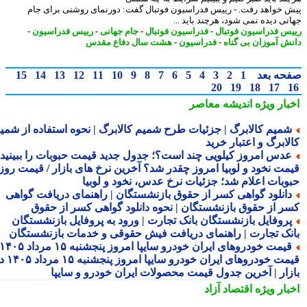
 خواهد رفت. - رییس فدراسیون فوتبال گفت: دورنمای روشنی برای جام
نی دیده نمی شود، هرچند باید ...
س فدراسیون فوتبال
-
فدراسیون فوتبال
-
جام جهانی
-
رییس فدراسیون
-
ش آموزان بی گناه
-
فدراسیون
-
هشت سال دفاع مقدس
حه بعد
1
2
3
4
5
6
7
8
9
10
11
12
13
14
15
20
19
18
17
بار ویژه
اندیشه معاصر
میم کالابرگ | جزئیات طرح شمیم کالابرگ | نحوه استفاده از شمیم
لابرگ و اعتبار خرید
دس امروز کیلویی چند است؟؛ جدول جدید قیمت حبوبات را ببینید /
مت نخود و لوبیا امروز چقدر شد؟ آخرین نرخ های بازار / قیمت روز
وبات اعلام شد؛ جزئیات نرخ عدس، نخود و لوبیا
انلود گواهی کسر از حقوق بازنشستگان | راهنمای دریافت گواهی
ر از حقوق بازنشستگان | نحوه دانلود گواهی کسر از حقوق
روفایل بازنشستگان بانک تجارت | ورود به پروفایل بازنشستگان
نک تجارت | راهنمای دریافت فیش حقوقی و خدمات بازنشستگان
قیمت خودروهای ایران خودرو سایپا امروز پنجشنبه ۱۵ مرداد ۱۴۰۵ |
قیمت خودروهای ایران خودرو سایپا امروز پنجشنبه ۱۵ مرداد ۱۴۰۵ در
زار | آخرین جدول قیمت محصولات ایران خودرو و سایپا
بار ویژه
اقتصاد آزاد