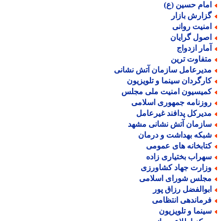
مام حسین (ع)
زارش بازار
منیت روانی
صول گرایان
مار ازدواج
تفاوت ترین
دیرعامل سازمان آتش نشانی
ارگردان سینما و تلویزیون
میسیون امنیت ملی مجلس
وزنامه جمهوری اسلامی
دیرکل پدافند غیرعامل
ازمان آتش نشانی مشهد
بکه بهداشت و درمان
تابخانه های عمومی
هراب بختیاری زاده
زارت جهاد کشاورزی
جلس شورای اسلامی
بوالفضل رزاق پور
رماندهی انتظامی
ینما و تلویزیون