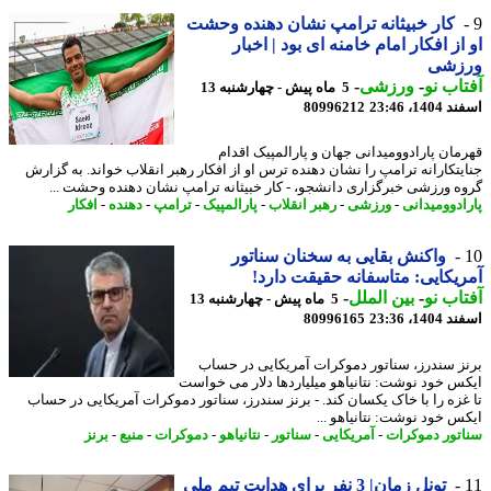
کار خبیثانه ترامپ نشان دهنده وحشت
از افکار امام خامنه ای بود | اخبار
زشی
اب نو
-
ورزشی
-
5 ماه پیش - چهارشنبه 13
14، 23:46
80996212
مان پارادوومیدانی جهان و پارالمپیک اقدام
یتکارانه ترامپ را نشان دهنده ترس او از افکار رهبر انقلاب خواند. به گزارش
ه ورزشی خبرگزاری دانشجو، - کار خبیثانه ترامپ نشان دهنده وحشت ...
ادوومیدانی
-
ورزشی
-
رهبر انقلاب
-
پارالمپیک
-
ترامپ
-
دهنده
-
افکار
واکنش بقایی به سخنان سناتور
یکایی: متاسفانه حقیقت دارد!
اب نو
-
بین الملل
-
5 ماه پیش - چهارشنبه 13
14، 23:36
80996165
ز سندرز، سناتور دموکرات آمریکایی در حساب
س خود نوشت: نتانیاهو میلیاردها دلار می خواست
غزه را با خاک یکسان کند. - برنز سندرز، سناتور دموکرات آمریکایی در حساب
س خود نوشت: نتانیاهو ...
تور دموکرات
-
آمریکایی
-
سناتور
-
نتانیاهو
-
دموکرات
-
منبع
-
برنز
تونل زمان| 3 نفر برای هدایت تیم ملی