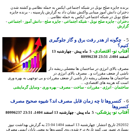
ده جایزه صلح نوبل در شبکه اجتماعی ایکس به حمله نظامی و کشته شدن
ران دانش آموز مینابی واکنش نشان داد به گزارش پارسینه ، - برنده جایزه
 نوبل در شبکه اجتماعی ایکس به حمله نظامی ...
ران
-
جایزه صلح نوبل
-
شبکه اجتماعی
-
جایزه صلح
-
دانش آموز
-
اجتماعی
-
رش
چگونه از هدر رفت برق و گاز جلوگیری
م؟
اب نو
-
اقتصادی
-
5 ماه پیش - چهارشنبه 13
14، 23:51
80996238
ف بالای انرژی در ساختمان ها معضلی ریشه دار
ی از ضعف مقررات و... مصرف بالای انرژی در
تمان ها معضلی ریشه دار ناشی از ضعف مقررات و بی توجهی به بهره وری
 که هزینه های اقتصادی، ...
تمان
-
انرژی
-
مقررات
-
ساخت
-
مصرف
-
بهره وری
-
وسایل گرمایشی
کنسروها تا چه زمان قابل مصرف اند؟ شیوه صحیح مصرف
سروها
اب نو
-
پزشکی
-
5 ماه پیش - چهارشنبه 13 اسفند 1404، 23:51
80996237
292032 تاریخ انتشار: چهارشنبه 13 اسفند 1404 23:04 به گزارش بهداشت نیوز
اری تصور می کنند تاریخ درج شده روی کنسروها به معنی پایان ایمنی مصرف