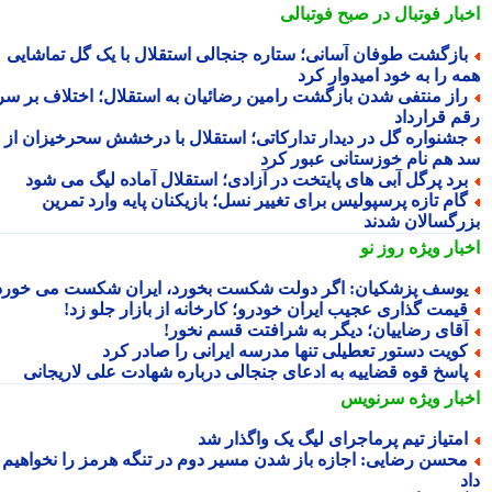
بار فوتبال در صبح فوتبالی
ازگشت طوفان آسانی؛ ستاره جنجالی استقلال با یک گل تماشایی
ه را به خود امیدوار کرد
از منتفی شدن بازگشت رامین رضائیان به استقلال؛ اختلاف بر سر
م قرارداد
شنواره گل در دیدار تدارکاتی؛ استقلال با درخشش سحرخیزان از
 هم نام خوزستانی عبور کرد
رد پرگل آبی های پایتخت در آزادی؛ استقلال آماده لیگ می شود
ام تازه پرسپولیس برای تغییر نسل؛ بازیکنان پایه وارد تمرین
رگسالان شدند
بار ویژه
روز نو
وسف پزشکیان: اگر دولت شکست بخورد، ایران شکست می خورد
یمت گذاری عجیب ایران خودرو؛ کارخانه از بازار جلو زد!
قای رضاییان؛ دیگر به شرافتت قسم نخور!
ویت دستور تعطیلی تنها مدرسه ایرانی را صادر کرد
اسخ قوه قضاییه به ادعای جنجالی درباره شهادت علی لاریجانی
بار ویژه
سرنویس
متیاز تیم پرماجرای لیگ یک واگذار شد
حسن رضایی: اجازه باز شدن مسیر دوم در تنگه هرمز را نخواهیم