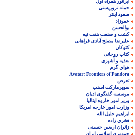
پراتور همراه اول
مله تروریستی
عود اینتر
موزاد
والحسن
شت و صنعت هفت تپه
لیرضا مصلح آبادی فراهانی
توکان
تاب روحانی
غذیه و آشپزی
وای گرم
Avatar: Frontiers of Pandor
عرض
وپرمارکت اسنپ
وسسه گفتگوی ادیان
زیر امور خاروه ایتالیا
زارت امور خارجه امریکا
براهیم خلیل الله
خری زاده
ائران اربعین حسینی
مهوری اسلامی ایران