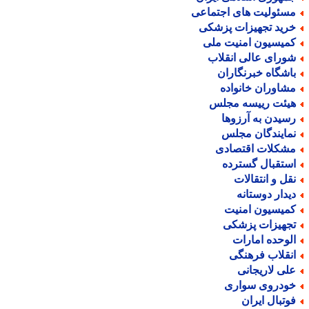
سئولیت های اجتماعی
رید تجهیزات پزشکی
میسیون امنیت ملی
ورای عالی انقلاب
اشگاه خبرنگاران
شاوران خانواده
یئت رییسه مجلس
سیدن به آرزوها
مایندگان مجلس
شکلات اقتصادی
ستقبال گسترده
قل و انتقالات
یدار دوستانه
میسیون امنیت
جهیزات پزشکی
لوحده امارات
نقلاب فرهنگی
لی لاریجانی
ودروی سواری
وتبال ایران