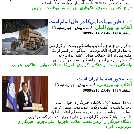
بر: 292032 تاریخ انتشار: چهارشنبه 13 اسفند ...
خ
-
کنسرو
-
مصرف
-
نگهداری
-
چهارشنبه
-
بهداشت
-
بهترین
ذخایر مهمات آمریکا در حال اتمام است
اب نو
-
بین الملل
-
5 ماه پیش - چهارشنبه 13
14، 23:46
80996214
گزارش جام جم آنلاین، واشنگتن پست در گزارشی
نقل از افراد آگاه نوشت: «پنتاگون در کمتر از یک
ه پس از آغاز حملات هوایی علیه ایران، - به
رش جام جم آنلاین، واشنگتن پست در گزارشی ...
نگتن پست
-
واشنگتن
-
گزارش
-
آمریکا
-
حملات هوایی
-
پنتاگون
-
هوایی
محور همه ما ایران است
اب نو
-
ورزشی
-
5 ماه پیش - چهارشنبه 13
14، 23:46
80996213
05 13 اسفند 1404 باشگاه خبرنگاران جوان علی
رنیا شب در گفت وگویی تلویزیونی ضمن عرض
یت به مناسبت شهادت رهبر معظم انقلاب اظهار
ت: - باشگاه خبرنگاران جوان علی تاجرنیا شب در گفت وگویی ...
گاه خبرنگاران
-
رهبر معظم انقلاب
-
تاجرنیا
-
علی تاجرنیا
-
خبرنگاران
-
یزیونی
-
ایران