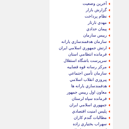
آخرين وضعيت
گزارش بازار
نظام پرداخت
مهدي تارتار
پيمان حدادي
رييس سازمان
سازمان هدفمندسازي يارانه
ارتش جمهوري اسلامي ايران
فرمانده انتظامي استان
سرپرست باشگاه استقلال
مركز رسانه قوه قضاييه
سازمان تأمين اجتماعي
پيروزي انقلاب اسلامي
هدفمندسازي يارانه ها
معاون اول رييس جمهور
فرمانده سپاه لرستان
جمهوري اسلامي ايران
پليس امنيت اقتصادي
مطالبات گندم كاران
سهراب بختياري زاده