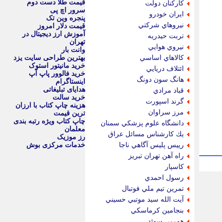
قیمت طلا دست دوم
كاركنان دولت
سرور اچ پی
ايران خودرو
پنجره وین تک
نيروهاي شركتي
قیمت دلار امروز
آموزش ارز دیجیتال در
تربت حيدريه
تهران
نيروي هوايي
وانت بار
كالاهاي اساسي
بهترین طراحی سایت یزد
خرید مانیتور استوک
ائتلاف دريايي
خرید فالوور پاپ آپ
هانگ سون دونگ
اینستاگرام
هدایای تبلیغاتی
قباد مرادي
خرید سالت
گرند اسپورت
هزینه چاپ کتاب با ارزان
مرز سراوان
ترین قیمت
چاپ کتاب ویژه رتبه بندی
دانشگاه علوم پزشكي سمنان
معلمان
يك كارشناس مسائل عراق
رز موزیک
رييس پليس آگاهي ناجا
خدمات مرکزی بوش
راه آهن تهران تبريز
كاسپار
رسول احمدي
تمرين تيم ملي فوتبال
آيت الله سيد موتبي حسيني
بنجامين كرماسكي
همربي سوئد