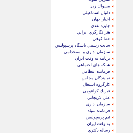
مسواك زدن
دانيال اسماعيلي
اخبار جهان
جايزه نقدي
هنر نگارگري ايراني
خط كوفي
سايت رسمي باشگاه پرسپوليس
سازمان اداري و استخدامي
برنامه به وقت ايران
شبكه هاي اجتماعي
فرمانده انتظامي
نمايندگان مجلس
كارگروه اشتغال
فيزيك كوانتومي
علي لاريجاني
سازمان اداري
فرمانده سپاه
تيم پرسپوليس
به وقت ايران
رساله دكتري