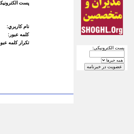
پست الكترونيك
نام كاربري:
كلمه عبور:
تكرار كلمه عبور
پست الکترونیکی: