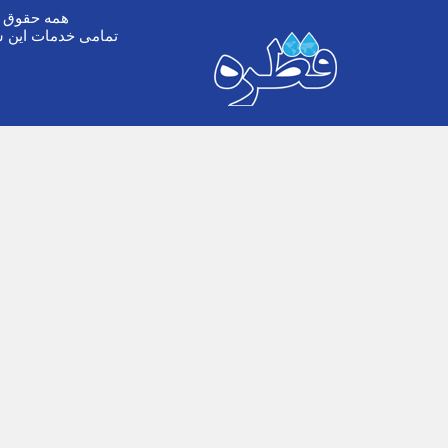
همه حقوق ا
تمامی خدمات این س