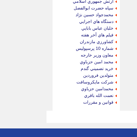
ارتش جمهوري اسلامي
سپاه حضرت ابوالفضل
محمدجواد حسين نژاد
دستگاه هاي اجرايي
خلبان عباس بابايي
فيلم هاي آخر هفته
كشاورزي مازندران
شماره 10 پرسپوليس
معاون وزير خارجه
محمد امين حزباوي
خريد تضميني گندم
متولدين فروردين
شركت مايكروسافت
محمدامين حزباوي
نعمت الله باقري
قوانين و مقررات