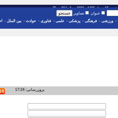
رداد 1405 - Thu, 06th Aug 2026
عنوان
تصاویر
-
-
-
-
-
-
-
-
اس
ورزشی
فرهنگی
پزشکی
علمی
فناوری
حوادث
بین الملل
بروزرسانی: 17:24