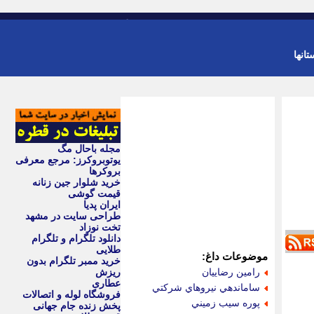
-
ورود
عضویت
تانها
مجله باحال مگ
یوتوبروکرز: مرجع معرفی
بروکرها
خرید شلوار جین زنانه
قیمت گوشی
ایران پدیا
طراحی سایت در مشهد
تخت نوزاد
دانلود تلگرام و تلگرام
طلایی
موضوعات داغ:
خرید ممبر تلگرام بدون
رامين رضاييان
ریزش
عطاری
ساماندهي نيروهاي شركتي
فروشگاه لوله و اتصالات
پوره سيب زميني
پخش زنده جام جهانی