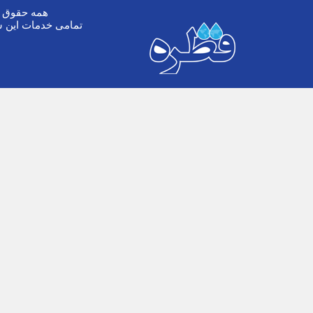
همه حقوق ا
تمامی خدمات این س