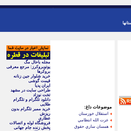
-
ورود
عضویت
تانها
مجله باحال مگ
یوتوبروکرز: مرجع معرفی
بروکرها
خرید شلوار جین زنانه
قیمت گوشی
ایران پدیا
طراحی سایت در مشهد
تخت نوزاد
دانلود تلگرام و تلگرام
طلایی
موضوعات داغ:
خرید ممبر تلگرام بدون
استقلال خوزستان
ریزش
عطاری
عزت الله انتظامي
فروشگاه لوله و اتصالات
همسان سازي حقوق
پخش زنده جام جهانی