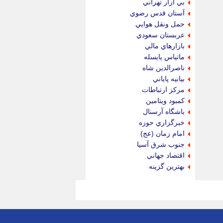
بي آزار تهراني
آستان قدس رضوي
حمل ونقل هوايي
عربستان سعودي
بازارهاي مالي
ماتياس يايسله
ناصرالدين شاه
بيانيه پاياني
مركز ارتباطات
كمبود ويتامين
باشگاه آرسنال
خبرگزاري حوزه
امام زمان (عج)
جنوب شرق آسيا
اقتصاد جهاني
بهترين گزينه