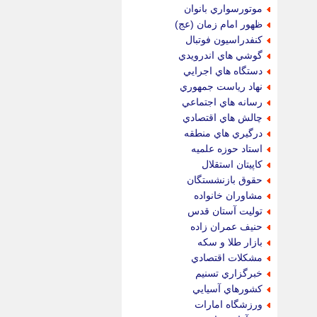
موتورسواري بانوان
ظهور امام زمان (عج)
كنفدراسيون فوتبال
گوشي هاي اندرويدي
دستگاه هاي اجرايي
نهاد رياست جمهوري
رسانه هاي اجتماعي
چالش هاي اقتصادي
درگيري هاي منطقه
استاد حوزه علميه
كاپيتان استقلال
حقوق بازنشستگان
مشاوران خانواده
توليت آستان قدس
حنيف عمران زاده
بازار طلا و سكه
مشكلات اقتصادي
خبرگزاري تسنيم
كشورهاي آسيايي
ورزشگاه امارات