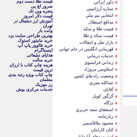
قیمت طلا دست دوم
داور ايراني
سرور اچ پی
ستاره آرژانتيني
پنجره وین تک
انتخابي تيم ملي
قیمت دلار امروز
آموزش ارز دیجیتال در
مدافع استقلال
تهران
قيمت طلا و سكه
وانت بار
قيمت سكه و طلا
بهترین طراحی سایت یزد
خرید مانیتور استوک
بازار نقل و انتقالات
خرید فالوور پاپ آپ
قهرماني انگليس در جام جهاني
اینستاگرام
هدایای تبلیغاتی
خدمات درماني
خرید سالت
زنداني فرانسوي
هزینه چاپ کتاب با ارزان
اسلاومير مروژك
ترین قیمت
چاپ کتاب ویژه رتبه بندی
وضعيت راه هاي كشور
معلمان
عبدالله نصري
رز موزیک
آقايان
خدمات مرکزی بوش
گرگور كوبل
دژگاه
استعفاي سعد حريري
زيارتنامه
محمود ملاقاسمي
كنان كارامان
استروييدهاي آنابوليك