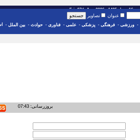
14 - Fri, 07th Aug 2026
عنوان
تصاویر
-
-
-
-
-
-
-
-
اس
ورزشی
فرهنگی
پزشکی
علمی
فناوری
حوادث
بین الملل
بروزرسانی: 07:43