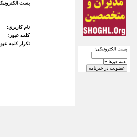
پست الكترونيك
نام كاربري:
كلمه عبور:
تكرار كلمه عبور
پست الکترونیکی: