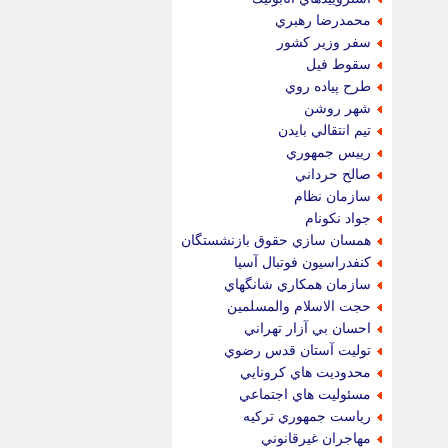
محمدرضا رهبري
سفر وزير كشور
سقوط فيل
طرح پياده روي
شهر روشن
تيم انتقالي بايدن
رييس جمهوري
صالح حرداني
سازمان نظام
جواد نكونام
همسان سازي حقوق بازنشستگان
كنفدراسيون فوتبال آسيا
سازمان همكاري شانگهاي
حجت الاسلام والمسلمين
احسان بي آزار تهراني
توليت آستان قدس رضوي
محدوديت هاي كرونايي
مسئوليت هاي اجتماعي
رياست جمهوري تركيه
مهاجران غيرقانوني