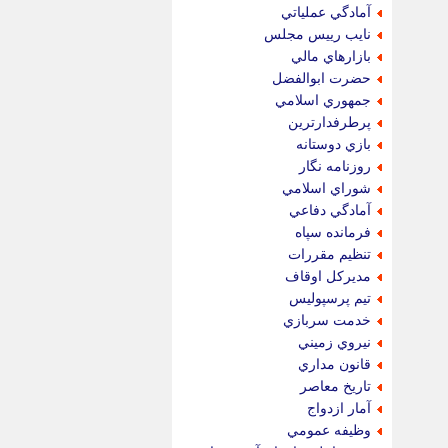
آمادگي عملياتي
نايب رييس مجلس
بازارهاي مالي
حضرت ابوالفضل
جمهوري اسلامي
پرطرفدارترين
بازي دوستانه
روزنامه نگار
شوراي اسلامي
آمادگي دفاعي
فرمانده سپاه
تنظيم مقررات
مديركل اوقاف
تيم پرسپوليس
خدمت سربازي
نيروي زميني
قانون مداري
تاريخ معاصر
آمار ازدواج
وظيفه عمومي