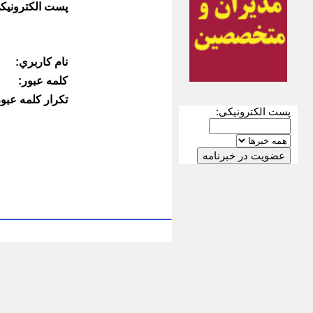
پست الكترونيك
نام كاربري:
كلمه عبور:
تكرار كلمه عبور
پست الکترونیکی: