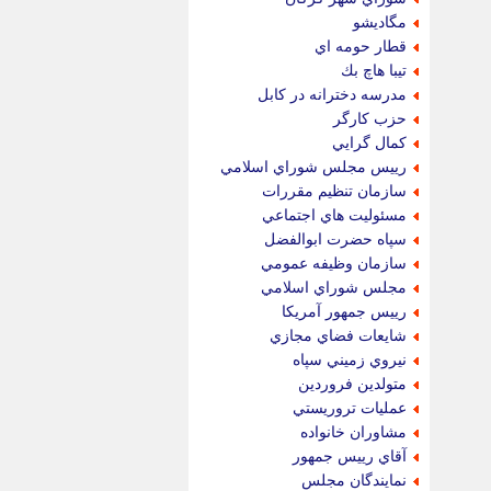
مگاديشو
قطار حومه اي
تيبا هاچ بك
مدرسه دخترانه در كابل
حزب كارگر
كمال گرايي
رييس مجلس شوراي اسلامي
سازمان تنظيم مقررات
مسئوليت هاي اجتماعي
سپاه حضرت ابوالفضل
سازمان وظيفه عمومي
مجلس شوراي اسلامي
رييس جمهور آمريكا
شايعات فضاي مجازي
نيروي زميني سپاه
متولدين فروردين
عمليات تروريستي
مشاوران خانواده
آقاي رييس جمهور
نمايندگان مجلس