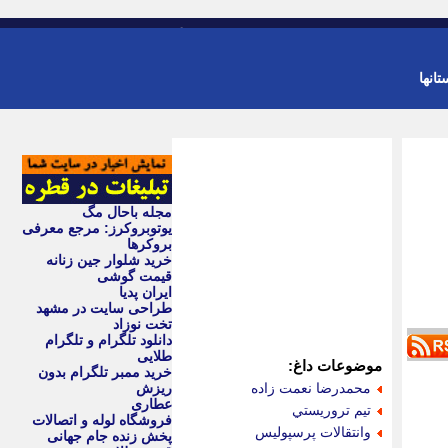
-
ورود
عضویت
تانها
مجله باحال مگ
یوتوبروکرز: مرجع معرفی
بروکرها
خرید شلوار جین زنانه
قیمت گوشی
ایران پدیا
طراحی سایت در مشهد
تخت نوزاد
دانلود تلگرام و تلگرام
طلایی
موضوعات داغ:
خرید ممبر تلگرام بدون
محمدرضا نعمت زاده
ریزش
عطاری
تيم تروريستي
فروشگاه لوله و اتصالات
وانتقالات پرسپوليس
پخش زنده جام جهانی