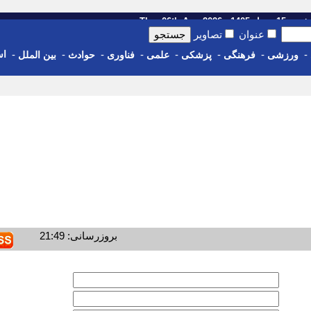
رداد 1405 - Thu, 06th Aug 2026
عنوان
تصاویر
-
-
-
-
-
-
-
-
اس
ورزشی
فرهنگی
پزشکی
علمی
فناوری
حوادث
بین الملل
بروزرسانی: 21:49