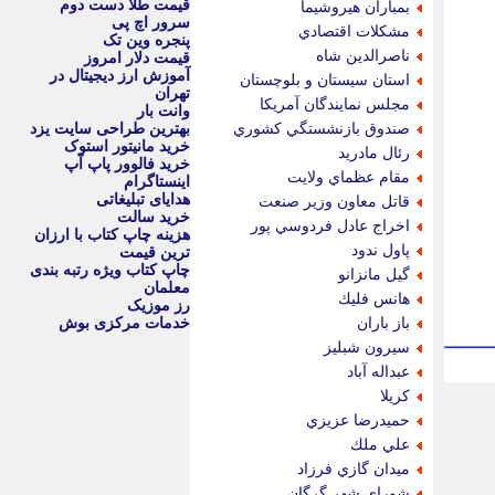
قیمت طلا دست دوم
بمباران هيروشيما
سرور اچ پی
مشكلات اقتصادي
پنجره وین تک
ناصرالدين شاه
قیمت دلار امروز
آموزش ارز دیجیتال در
استان سيستان و بلوچستان
تهران
مجلس نمايندگان آمريكا
وانت بار
صندوق بازنشستگي كشوري
بهترین طراحی سایت یزد
خرید مانیتور استوک
رئال مادريد
خرید فالوور پاپ آپ
مقام عظماي ولايت
اینستاگرام
هدایای تبلیغاتی
قاتل معاون وزير صنعت
خرید سالت
اخراج عادل فردوسي پور
هزینه چاپ کتاب با ارزان
پاول ندود
ترین قیمت
چاپ کتاب ویژه رتبه بندی
گيل مانزانو
معلمان
هانس فليك
رز موزیک
باز باران
خدمات مرکزی بوش
سيرون شبليز
عبداله آباد
كريلا
حميدرضا عزيزي
علي ملك
ميدان گازي فرزاد
شوراي شهر گرگان