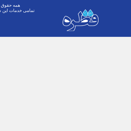
همه حقوق ا
تمامی خدمات این س