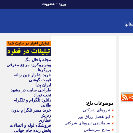
-
ورود
عضویت
تانها
مجله باحال مگ
یوتوبروکرز: مرجع معرفی
بروکرها
خرید شلوار جین زنانه
قیمت گوشی
ایران پدیا
طراحی سایت در مشهد
تخت نوزاد
دانلود تلگرام و تلگرام
موضوعات داغ:
طلایی
نيروهاي شركتي
خرید ممبر تلگرام بدون
ریزش
ابوالفضل رزاق پور
عطاری
ساماندهي نيروهاي شركتي
فروشگاه لوله و اتصالات
مداح سرشناس
پخش زنده جام جهانی