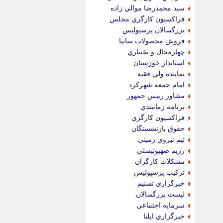
سيد محمدرضا موالي زاده
فراكسيون كارگري مجلس
بزرگسالان پرسپوليس
فروش محصولات سايپا
چهارمحال و بختياري
استاندار خوزستان
نماينده ولي فقيه
امام جمعه شهركرد
مشاور رييس جمهور
برنامه زمانبندي
فراكسيون كارگري
حقوق بازنشستگان
تيم نيروي زميني
رژيم صهيونيستي
مشكلات كارگران
تركيب پرسپوليس
خبرگزاري تسنيم
ليست بزرگسالان
سرمايه اجتماعي
خبرگزاري ايلنا