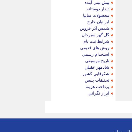
پيش بيني آينده
ديدار دوستانه
محصولات سايپا
ايرانيان خارج
شمس آذر قزوين
گل گهر سيرجان
شرايط ثبت نام
روش هاي قديمي
استخدام رسمي
تاريخ موسيقي
شادمهر عقيلي
شكوفايي كشور
تحقيقات پليس
پرداخت هزينه
ابراز نگراني
لب ندارد.