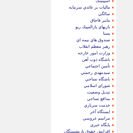
اسپينينگ
ماليات بر عائدي سرمايه
سالگي
ماينر قاچاق
بازيهاي پارالمپيك ريو
يسنا
صندوق هاي بيمه اي
رهبر معظم انقلاب
وزارت امور خارجه
باشگاه ذوب آهن
تأمين اجتماعي
سيدمهدي رحمتي
باشگاه نساجي
شوراي اسلامي
تبديل وضعيت
مدافع نساجي
خدمت سربازي
ايستگاه آخر
مراسم عروسي
پايگاه خبري
افزايش حقوق بازنشستگان