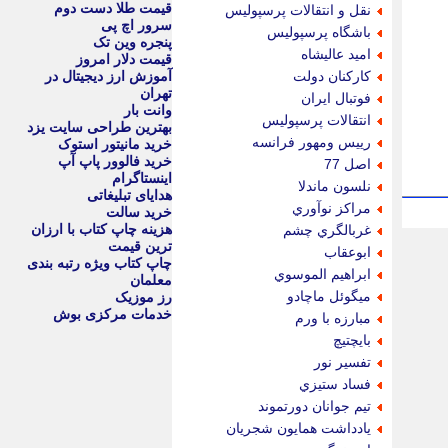
قیمت طلا دست دوم
نقل و انتقالات پرسپوليس
سرور اچ پی
باشگاه پرسپوليس
پنجره وین تک
اميد عاليشاه
قیمت دلار امروز
كاركنان دولت
آموزش ارز دیجیتال در
تهران
فوتبال ايران
وانت بار
انتقالات پرسپوليس
بهترین طراحی سایت یزد
رييس ومهور فرانسه
خرید مانیتور استوک
خرید فالوور پاپ آپ
اصل 77
اینستاگرام
نلسون ماندلا
هدایای تبلیغاتی
مراكز نوآوري
خرید سالت
هزینه چاپ کتاب با ارزان
غربالگري چشم
ترین قیمت
ابوعقاب
چاپ کتاب ویژه رتبه بندی
ابراهيم الموسوي
معلمان
ميگوئل ماچادو
رز موزیک
خدمات مرکزی بوش
مبارزه با ورم
بايچتيچ
تفسير نور
فساد ستيزي
تيم جوانان دورتموند
يادداشت همايون شجريان